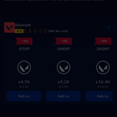
Valorant
4.5
884.3k+ sold
- 6%
- 8%
- 8%
475VP
1000VP
2050VP
4.70
9.20
18.40
$
$
$
$ 4.99
$ 9.99
$ 19.99
Køb nu
Køb nu
Køb nu