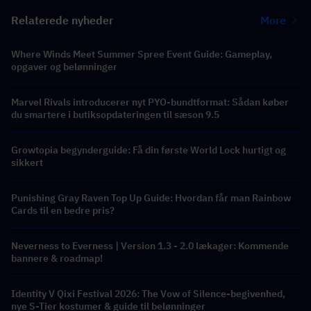
Relaterede nyheder
More
Where Winds Meet Summer Spree Event Guide: Gameplay,
opgaver og belønninger
Marvel Rivals introducerer nyt PYO-bundtformat: Sådan køber
du smartere i butiksopdateringen til sæson 9.5
Growtopia begynderguide: Få din første World Lock hurtigt og
sikkert
Punishing Gray Raven Top Up Guide: Hvordan får man Rainbow
Cards til en bedre pris?
Neverness to Everness | Version 1.3 - 2.0 lækager: Kommende
bannere & roadmap!
Identity V Qixi Festival 2026: The Vow of Silence-begivenhed,
nye S-Tier kostumer & guide til belønninger