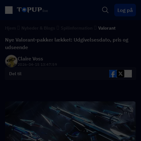
Log på
Hjem
Nyheder & Blogs
Spilinformation
Valorant
Nye Valorant-pakker lækket: Udgivelsesdato, pris og
udseende
Claire Voss
2026-04-15 13:47:59
Del til