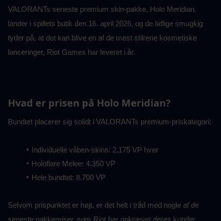
VALORANTs seneste premium skin-pakke, Holo Meridian, 
lander i spillets butik den 16. april 2026, og de tidlige smugkig 
tyder på, at det kan blive en af de mest stilrene kosmetiske 
lanceringer, Riot Games har leveret i år.
Hvad er prisen på Holo Meridian?
Bundtet placerer sig solidt i VALORANTs premium-priskategori:
Individuelle våben-skins: 2.175 VP hver
Holoflare Melee: 4.350 VP
Hele bundtet: 8.700 VP
Selvom prispunktet er højt, er det helt i tråd med nogle af de 
seneste pakkepriser, som Riot har opkrævet deres kunder.