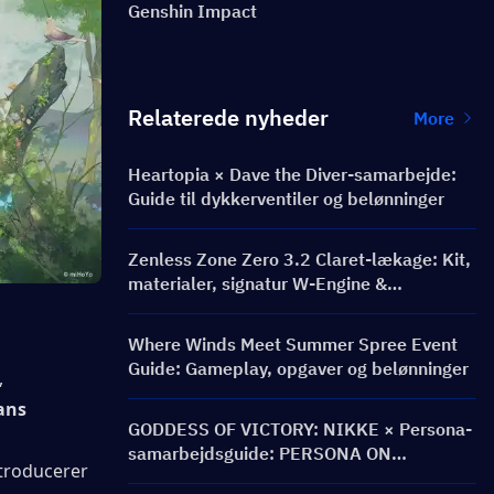
Genshin Impact
Relaterede nyheder
More
Heartopia × Dave the Diver-samarbejde:
Guide til dykkerventiler og belønninger
Zenless Zone Zero 3.2 Claret-lækage: Kit,
materialer, signatur W-Engine &
Mindscape Cinema
Where Winds Meet Summer Spree Event
Guide: Gameplay, opgaver og belønninger
 
ans 
GODDESS OF VICTORY: NIKKE × Persona-
samarbejdsguide: PERSONA ON
troducerer 
FRONTLINE-begivenhed, karakterer,