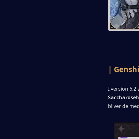
| Genshi
I version 6.2 
Saccharose
h
bliver de me