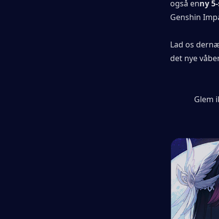
også en
ny 5-
Genshin Impa
Lad os dernæ
det nye våbe
Glem i