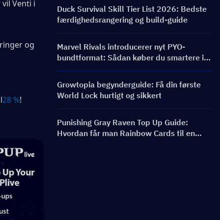
l Venti i 
bannere og belønninger
Duck Survival Skill Tier List 2026: Bedste
færdighedsrangering og build-guide
inger og 
Marvel Rivals introducerer nyt PYO-
bundtformat: Sådan køber du smartere i
butiksopdateringen til sæson 9.5
Growtopia begynderguide: Få din første
World Lock hurtigt og sikkert
l
28 %
!
Punishing Gray Raven Top Up Guide:
Hvordan får man Rainbow Cards til en
bedre pris?