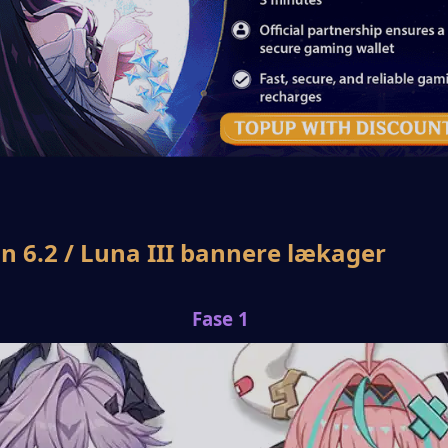
n 6.2 / Luna III bannere lækager
Fase 1