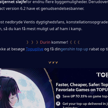
stjernet sløjfe
for endnu flere byggemuligheder. Derudover vi
ct version 6.2 have et genudsendelsesbanner.
st nedbryde Ventis dygtighedsfans, konstellationsopgrader
n, så du kan få mest muligt ud af ham i kamp.
》 》 》
Durin
 kommer!
《《《
kke at besøge
Topuplive
og få din
genshin top up
 rabat op ti
⮛⮛⮛