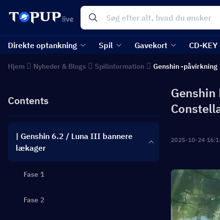
Direkte optankning
Spil
Gavekort
CD-KEY
Hjem
Nyheder & Blogs
Spilinformation
Genshin -påvirkning
Genshin L
Contents
Constell
| Genshin 6.2 / Luna III bannere
2025-10-24 16:1
lækager
Fase 1
Fase 2