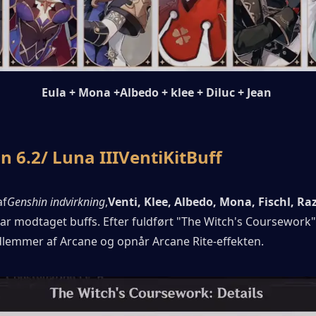
 Eula + Mona +Albedo + klee + Diluc + Jean
n 6.2
/ Luna III
Venti
Kit
Buff
af
Genshin indvirkning
,
Venti, Klee, Albedo, Mona, Fischl, Raz
ar modtaget buffs. Efter fuldført "The Witch's Coursework"
dlemmer af Arcane og opnår Arcane Rite-effekten.