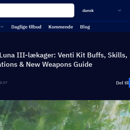
dansk
Daglige tilbud
Kommende
Blog
una III-lækager: Venti Kit Buffs, Skills,
ations & New Weapons Guide
Del til
0:37