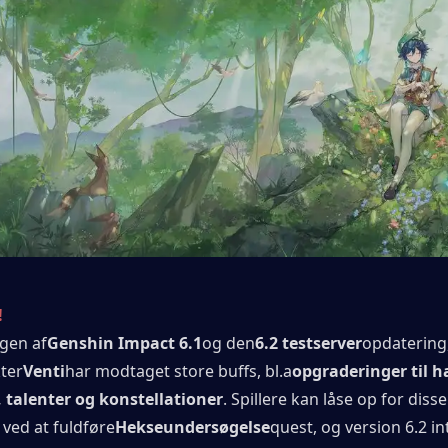
!
gen af
Genshin Impact 6.1
og den
6.2 testserver
opdatering,
ter
Venti
har modtaget store buffs, bl.a
opgraderinger til h
 talenter og konstellationer
. Spillere kan låse op for disse 
ved at fuldføre
Hekseundersøgelse
quest, og version 6.2 in