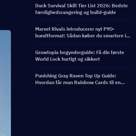
bannere og belønninger
Duck Survival Skill Tier List 2026: Bedste
færdighedsrangering og build-guide
Marvel Rivals introducerer nyt PYO-
bundtformat: Sådan køber du smartere i
butiksopdateringen til sæson 9.5
Growtopia begynderguide: Få din første
World Lock hurtigt og sikkert
Punishing Gray Raven Top Up Guide:
Hvordan får man Rainbow Cards til en
bedre pris?