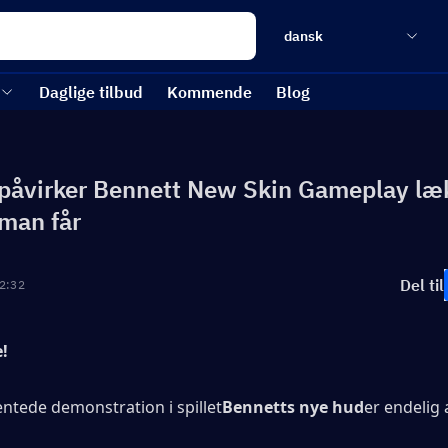
dansk
Daglige tilbud
Kommende
Blog
påvirker Bennett New Skin Gameplay læ
man får
Del til
2:32
e!
ntede demonstration i spillet
Bennetts nye hud
er endelig