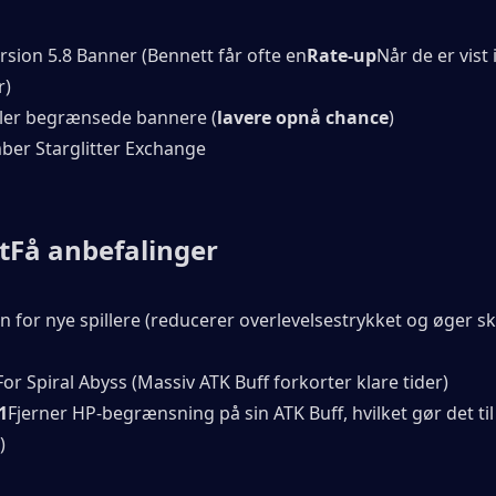
ersion 5.8 Banner (Bennett får ofte en
Rate-up
Når de er vist i
r)
ller begrænsede bannere (
lavere opnå chance
)
ber Starglitter Exchange
t
Få anbefalinger
n for nye spillere (reducerer overlevelsestrykket og øger sk
For Spiral Abyss (Massiv ATK Buff forkorter klare tider)
1
Fjerner HP-begrænsning på sin ATK Buff, hvilket gør det til 
)