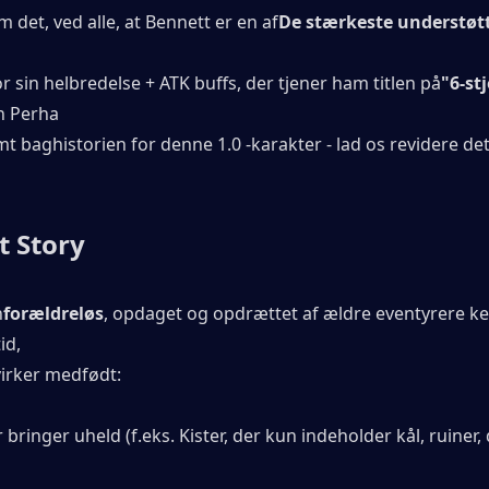
m det, ved alle, at Bennett er en af
De stærkeste understøt
r sin helbredelse + ATK buffs, der tjener ham titlen på
"6-st
 Perha
mt baghistorien for denne 1.0 -karakter - lad os revidere det
t Story
n
forældreløs
, opdaget og opdrættet af ældre eventyrere k
id,
virker medfødt:
bringer uheld (f.eks. Kister, der kun indeholder kål, ruiner, 