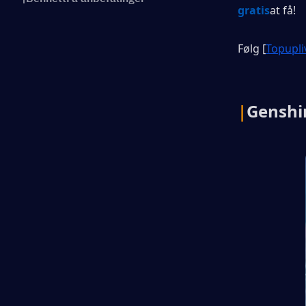
gratis
at få!
Følg [
Topupli
|
Genshi