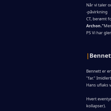
Når vi taler o
-påvirkning
CT, berømt fo
Archon."
Men
PS Vi har gle
|
Bennet
Bennett er e
"far." Imidlert
Hans uflaks 
Hvert eventyr 
kollapser).