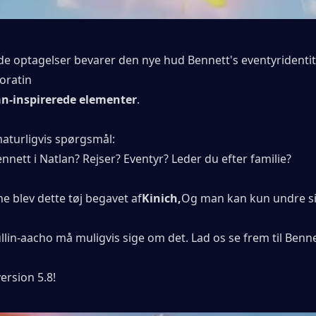
de optagelser bevarer den nye hud Bennett's eventyridentit
oratin
n-inspirerede elementer
.
naturligvis spørgsmål:
nnett i Natlan? Rejser? Eventyr? Leder du efter familie?
ne blev dette tøj begavet af
Kinich,
Og man kan kun undre sig
in-aacho må muligvis sige om det. Lad os se frem til Bennet
ersion 5.8!