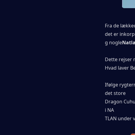
Fra de lække
det er inkorp
g nogle
Natla
Dette rejser 
Hvad laver Be
Ifølge rygter
det store
Dragon Cuhull
i NA
TLAN under v