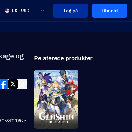
Log på
Tilmeld
US - USD
kage og
Relaterede produkter
 ankommet - 