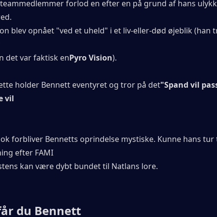
teammedlemmer forlod en efter en på grund af hans ulykke
red.
on blev opnået "ved et uheld" i et liv-eller-død øjeblik (han t
c
n det var faktisk en
Pyro Vision
).
ette holder Bennett eventyret og tror på det
"Spand vil pass
 vil
ok forbliver Bennetts oprindelse mystiske. Kunne hans tur ti
ing efter FAMI
stens kan være dybt bundet til Natlans lore.
får du Bennett