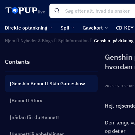
Direkte optankning
Spil
Gavekort
CD-KEY
Hjem
Nyheder & Blogs
Spilinformation
Genshin -påvirkning
Genshin 
Contents
hvordan 
|Genshin Bennett Skin Gameshow
2025-07-15 10:5
|Bennett Story
Hej, rejsend
|Sådan får du Bennett
Den længe ve
og det er
|BennettFå anbefalinger