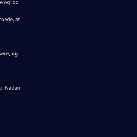
 og lod 
roede, at 
ere, og 
l Natlan 