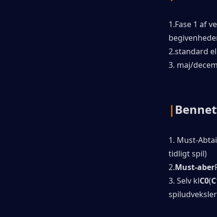
1.Fase 1 af v
begivenhede
2.standard e
3. maj/decem
|
Bennet
1. Must-Abtai
tidligt spil)
2.
Must-aber
3. Selv kl
C0
(
C
spiludveksler