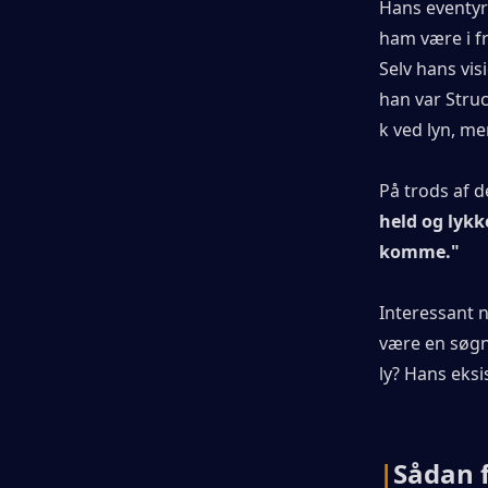
Hans eventyr
ham være i f
Selv hans visi
han var Stru
k ved lyn, me
På trods af d
held og lykke
komme."
Interessant n
være en søgn
ly? Hans eksi
|
Sådan 