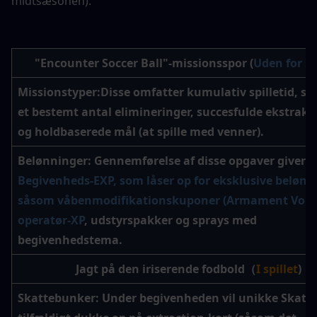
midtsæsonen).
"Encounter Soccer Ball"-missionsspor (
Uden for sp
Missionstyper:
Disse omfatter kumulativ spilletid, sikr
et bestemt antal elimineringer, succesfulde ekstrakti
og holdbaserede mål (at spille med venner).
Belønninger
: Gennemførelse af disse opgaver giver 
Begivenheds-EXP, som låser op for eksklusive belønni
såsom våbenmodifikationskuponer (Armament Vouch
operatør-XP
, udstyrspakker og sprays med 
begivenhedstema.
Jagt på den iriserende fodbold（
I spillet
)
Skattebunker:
 Under begivenheden vil unikke 
Skatt