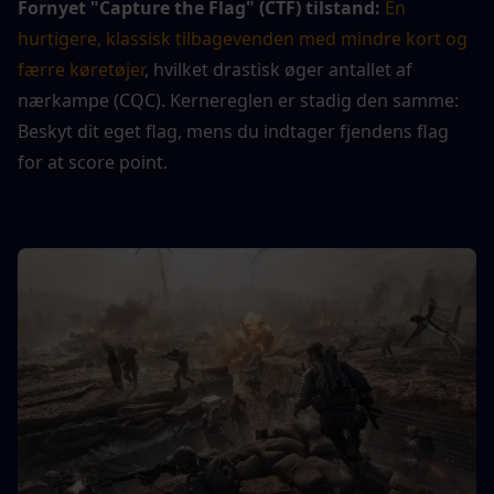
Fornyet "Capture the Flag" (CTF) tilstand:
En 
hurtigere, klassisk tilbagevenden med mindre kort og 
færre køretøjer
, hvilket drastisk øger antallet af 
nærkampe (CQC). Kernereglen er stadig den samme: 
Beskyt dit eget flag, mens du indtager fjendens flag 
for at score point.