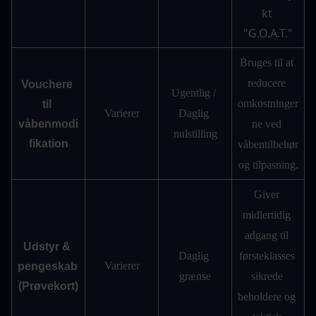
kt 
"G.O.A.T."
Bruges til at 
reducere 
Vouchere 
Ugentlig / 
omkostninger
til 
Varierer
Daglig 
våbenmodi
ne ved 
nulstilling
fikation
våbentilbehør 
og tilpasning.
Giver 
midlertidig 
adgang til 
Udstyr & 
Daglig 
førsteklasses 
Varierer
pengeskab 
grænse
sikrede 
(Prøvekort)
beholdere og 