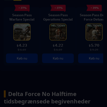
- 37%
- 37%
- 39%
Season Pass
Season Pass
Season Pass Delt
Warfare Special
Operations Special
Force Deluxe
4.23
4.22
5.70
$
$
$
$ 6.69
$ 6.69
$ 9.29
Køb nu
Køb nu
Køb nu
▍
Delta Force No Halftime 
tidsbegrænsede begivenheder