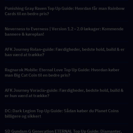
Punishing Gray Raven Top Up Guide: Hvordan får man Rainbow
Cards til en bedre pris?
Neverness to Everness | Version 1.2 - 2.0 lækager: Kommende
bannere & køreplan!
AFK Journey Rolan-guide: Færdigheder, bedste hold, build & er
han værd at trække?
Ragnarok Mobile: Eternal Love Top Up Guide: Hvordan køber
man Big Cat Coin til en bedre pris?
AFK Journey Voracia-guide: Færdigheder, bedste hold, build &
er hun værd at trække?
DC: Dark Legion Top Up Guide: Sådan køber du Planet Coins
billigere og sikkert
SD Gundam G Generation ETERNAL Top Up Guide: Diamanter,