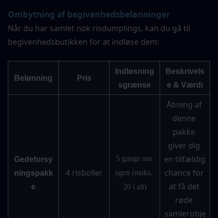
Ombytning af begivenhedsbelønninger
Når du har samlet nok risdumplings, kan du gå til 
begivenhedsbutikken for at indløse dem:
Indløsning
Beskrivels
Belønning
Pris
sgrænse
e & Værdi
Åbning af 
denne 
pakke 
giver dig 
en tilfældig 
5 gange om 
Gedeforsy
4 risboller
chance for 
ugen (maks. 
ningspakk
at få det 
e
20 i alt)
røde 
samlerobje