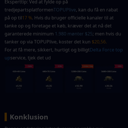
Eksperttip: Ved at fylde op på 
tredjepartsplatformen
TOPUPlive
, kan du få en rabat 
på op til
17 %
. Hvis du bruger officielle kanaler til at 
tanke op og foretage et køb, kræver det at nå det 
garanterede minimum 
1.980 mønter $25
; men hvis du 
tanker op via TOPUPlive, koster det kun
 $20,56. 
For at få mere, sikkert, hurtigt og billigt
Delta Force top 
up
service, tjek det ud
▍
Konklusion