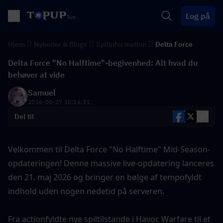
Log på
Hjem
Nyheder & Blogs
Spilinformation
Delta Force
Delta Force "No Halftime"-begivenhed: Alt hvad du
behøver at vide
Samuel
2026-05-27 10:16:31
Del til
Velkommen til Delta Force "No Halftime" Mid-Season-
opdateringen! Denne massive live-opdatering lanceres 
den 21. maj 2026 og bringer en bølge af tempofyldt 
indhold uden nogen nedetid på serveren.
Fra actionfyldte nye spiltilstande i Havoc Warfare til et 