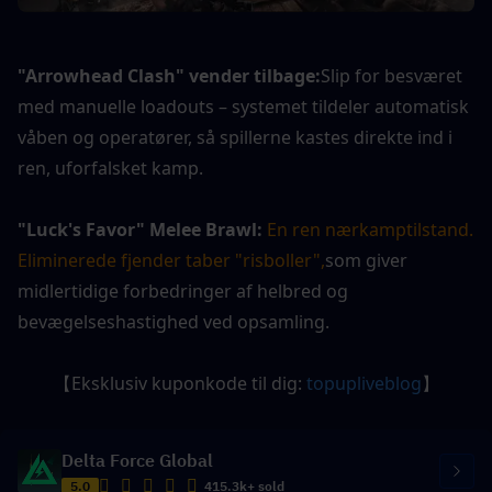
"Arrowhead Clash" vender tilbage:
Slip for besværet 
med manuelle loadouts – systemet tildeler automatisk 
våben og operatører, så spillerne kastes direkte ind i 
ren, uforfalsket kamp.
"Luck's Favor" Melee Brawl:
En ren nærkamptilstand. 
Eliminerede fjender taber "risboller",
som giver 
midlertidige forbedringer af helbred og 
bevægelseshastighed ved opsamling.
【Eksklusiv kuponkode til dig: 
topupliveblog
】
Delta Force Global
5.0
415.3k+ sold