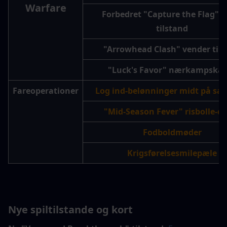
Warfare
Forbedret "Capture the Flag" (C
tilstand
"Arrowhead Clash" vender til
"Luck's Favor" nærkampska
Fareoperationer
Log ind-belønninger midt på s
"Mid-Season Fever" risbolle-d
Fodboldmøder
Krigsførelsesmilepæle
Nye spiltilstande og kort