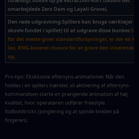
tilfældigt dukke op på extraction-kort (såsom det 
omarbejdede Zero Dam og Layali Grove).
Den røde udgravning:
Spillere kan bruge værktøjer (s
skovle fundet i spillet) til at udgrave disse bunker.
Sel
for det meste giver standardforsyninger, er der en krit
lav, RNG-baseret chance for at grave den iriserende f
op.
Pro-tips: Eksklusive eftersyns-animationer. Når den 
holdes i en spillers hænder, vil aktivering af eftersyns-
kommandoen starte en prangende animation af høj 
kvalitet, hvor operatøren udfører freestyle 
fodboldtricks (jonglering og at spinde bolden på 
fingeren).