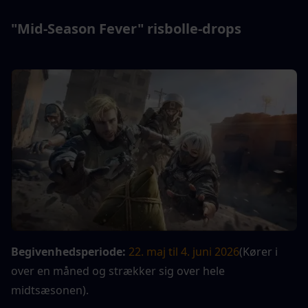
"Mid-Season Fever" risbolle-drops
Begivenhedsperiode: 
22. maj til 4. juni 2026
(Kører i 
over en måned og strækker sig over hele 
midtsæsonen).