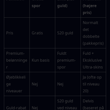
spor
guld)
(højere 
pris)
Normalt 
det 
Pris
Gratis
520 guld
dobbelte 
(pakkepris)
Premium-
Fuldt 
Fuld + 
belønninge
Kun basis
premium-
Eksklusive 
r
spor
Ultra-skins
Øjeblikkeli
Ja (ofte op 
ge 
Nej
Nej
til niveau 
niveauer
20)
520 guld 
Delvis 
Guld-rabat
Nej
ved niveau 
(baseret på 