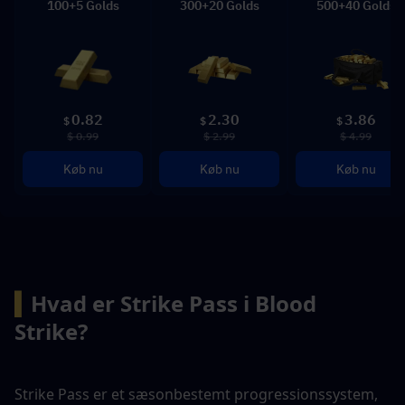
100+5 Golds
300+20 Golds
500+40 Golds
0.82
2.30
3.86
$
$
$
$ 0.99
$ 2.99
$ 4.99
Køb nu
Køb nu
Køb nu
▍
Hvad er Strike Pass i Blood 
Strike?
Strike Pass er et sæsonbestemt progressionssystem, 