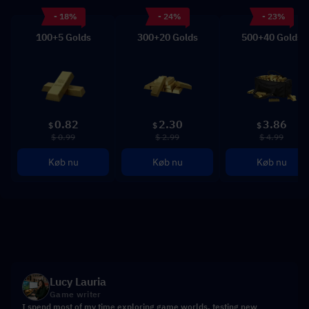
- 18%
- 24%
- 23%
100+5 Golds
300+20 Golds
500+40 Golds
0.82
2.30
3.86
$
$
$
$ 0.99
$ 2.99
$ 4.99
Køb nu
Køb nu
Køb nu
Lucy Lauria
Game writer
I spend most of my time exploring game worlds, testing new