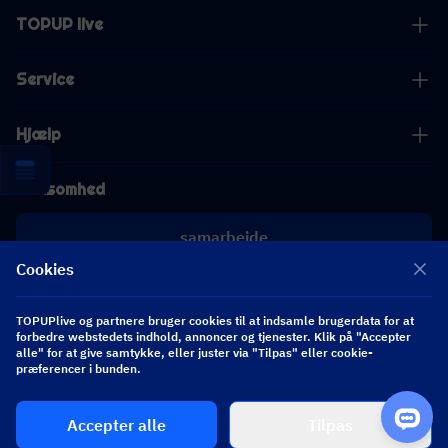
TOPUP live
Service
Hjælp
Virksomhed
samarbejde
Cookies
[email protected]
[email protected]
TOPUPlive og partnere bruger cookies til at indsamle brugerdata for at
forbedre webstedets indhold, annoncer og tjenester. Klik på "Accepter
alle" for at give samtykke, eller juster via "Tilpas" eller cookie-
præferencer i bunden.
Følg os
Accepter alle
Tilpas
Copyright 2026 SEA WHALE TECHNOLOGY PTE.LTD. All Rights Reserved.