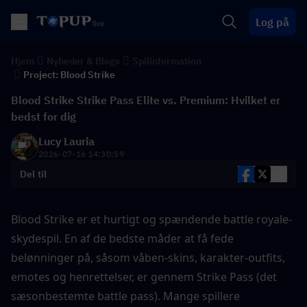
Log på
Hjem
Nyheder & Blogs
Spilinformation
Project: Blood Strike
Blood Strike Strike Pass Elite vs. Premium: Hvilket er
bedst for dig
Lucy Lauria
2026-07-16 14:30:59
Del til
Blood Strike er et hurtigt og spændende battle royale-
skydespil. En af de bedste måder at få fede 
belønninger på, såsom våben-skins, karakter-outfits, 
emotes og henrettelser, er gennem Strike Pass (det 
sæsonbestemte battle pass). Mange spillere 