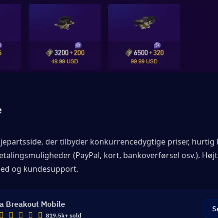
e
epartsside, der tilbyder konkurrencedygtige priser, hurtig l
betalingsmuligheder (PayPal, kort, bankoverførsel osv.). Højt
ghed og kundesupport.
a Breakout Mobile
S
819.5k+ sold