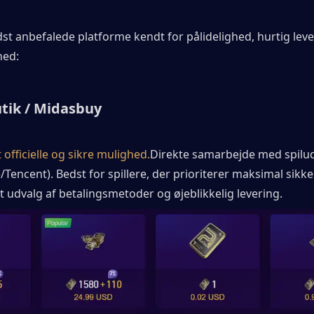
st anbefalede platforme kendt for pålidelighed, hurtig leve
hed:
utik / Midasbuy
officielle og sikre mulighed.
Direkte samarbejde med spilud
te/Tencent). Bedst for spillere, der prioriterer maksimal sikk
rt udvalg af betalingsmetoder og øjeblikkelig levering.