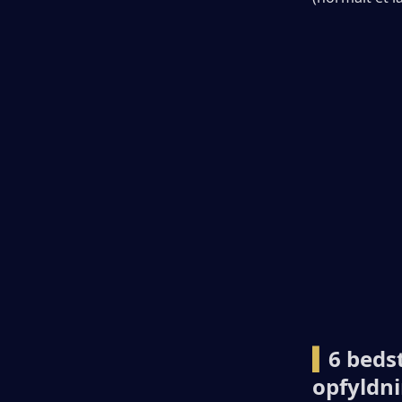
▍
6 beds
opfyldn