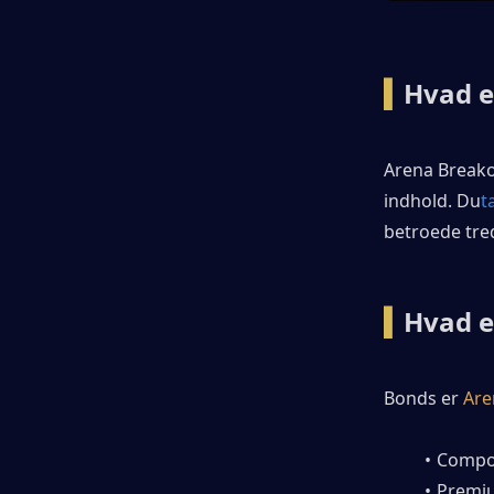
▍
Hvad e
Arena Breakou
indhold. Du
t
betroede tred
▍
Hvad e
Bonds er 
Are
Compos
Premiu