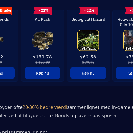
 Bruger
- 21%
- 22%
-
Bonds
All Pack
Biological Hazard
Reawake
City 1
82
151.78
62.56
7
$
$
$
99
$ 190.99
$ 79.99
$ 9
nu
Køb nu
Køb nu
Kø
byder ofte
20-30% bedre værdi
sammenlignet med in-game el
naler ved at tilbyde bonus Bonds og lavere basispriser.
 prissammenligning: