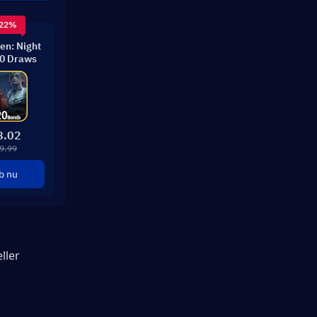
 22%
n: Night
00 Draws
8.02
9.99
b nu
ler 