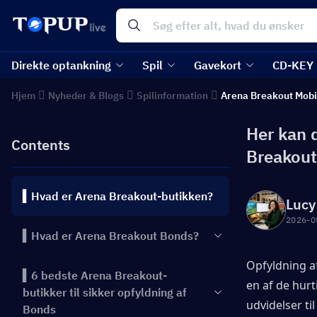
Direkte optankning
Spil
Gavekort
CD-KEY
Hjem
Nyheder & Blogs
Spilinformation
Arena Breakout Mobi
Her kan 
Contents
Breakout
▍Hvad er Arena Breakout-butikken?
Lucy
2026-0
▍Hvad er Arena Breakout Bonds?
Opfyldning af
▍6 bedste Arena Breakout-
en af de hurt
butikker til sikker opfyldning af
udvidelser til
Bonds