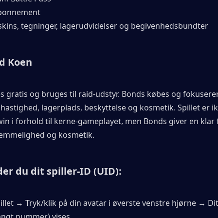
abonnement
kins, tegninger, lagerudvidelser og begivenhedsbundter
d Koen
 gratis og bruges til raid-udstyr. Bonds købes og fokuserer
astighed, lagerplads, beskyttelse og kosmetik. Spillet er ikk
in i forhold til kerne-gameplayet, men Bonds giver en klar fo
vemmelighed og kosmetik.
er du dit spiller-ID (UID):
illet → Tryk/klik på din avatar i øverste venstre hjørne → Dit
langt nummer) vises.