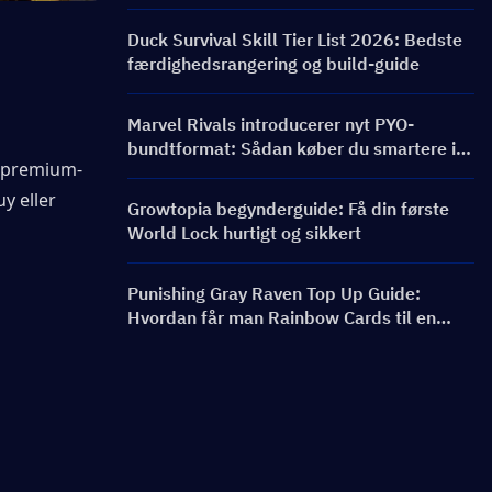
FRONTLINE-begivenhed, karakterer,
bannere og belønninger
Duck Survival Skill Tier List 2026: Bedste
færdighedsrangering og build-guide
Marvel Rivals introducerer nyt PYO-
bundtformat: Sådan køber du smartere i
å premium-
butiksopdateringen til sæson 9.5
y eller 
Growtopia begynderguide: Få din første
World Lock hurtigt og sikkert
Punishing Gray Raven Top Up Guide:
Hvordan får man Rainbow Cards til en
bedre pris?