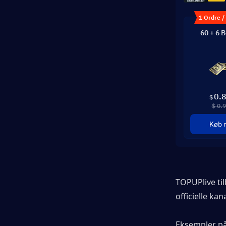
1 Ordre /
60 + 6 
0.
$
$ 0.
Køb 
TOPUPlive til
officielle ka
Eksempler på