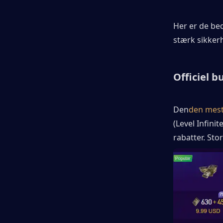
Her er de bed
stærk sikker
Officiel b
Den
den mest 
(Level Infini
rabatter. Sto