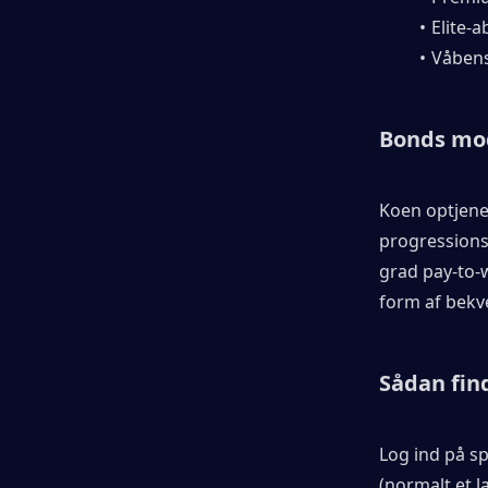
Elite-
Våbens
Bonds mo
Koen optjenes
progressionsh
grad pay-to-w
form af bek
Sådan find
Log ind på sp
(normalt et 