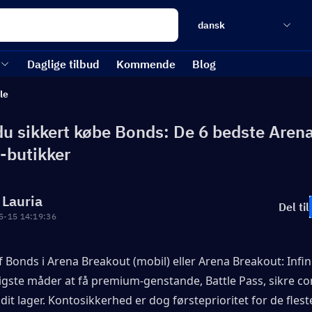
dansk
Daglige tilbud
Kommende
Blog
le
du sikkert købe Bonds: De 6 bedste Aren
-butikker
 Lauria
Del til
5-15 14:19:36
 Bonds i Arena Breakout (mobil) eller Arena Breakout: Infinit
igste måder at få premium-genstande, Battle Pass, sikre co
 dit lager. Kontosikkerhed er dog førsteprioritet for de fleste 