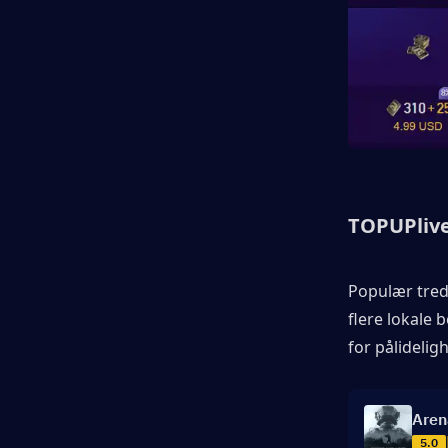
TOPUPliv
Populær tredj
flere lokale 
for pålideli
Aren
5.0