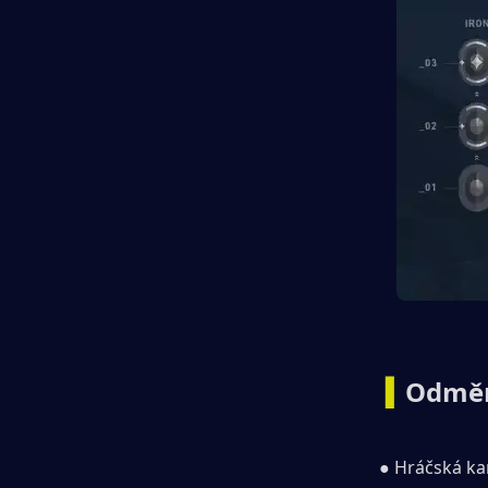
▍
Odměn
● Hráčská kar