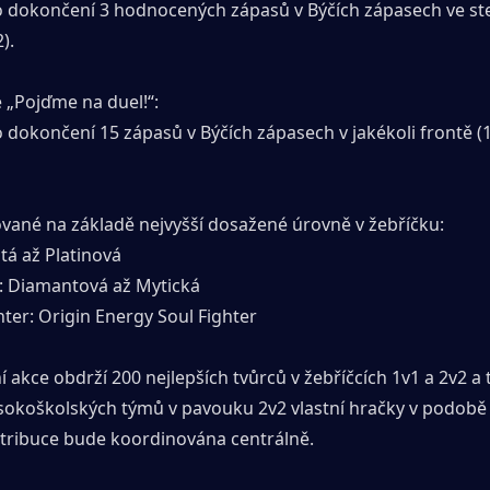
o dokončení 3 hodnocených zápasů v Býčích zápasech ve ste
).
 „Pojďme na duel!“:
 dokončení 15 zápasů v Býčích zápasech v jakékoli frontě (
ované na základě nejvyšší dosažené úrovně v žebříčku:
tá až Platinová
 Diamantová až Mytická
ter: Origin Energy Soul Fighter
 akce obdrží 200 nejlepších tvůrců v žebříčcích 1v1 a 2v2 a t
ysokoškolských týmů v pavouku 2v2 vlastní hračky v podobě 
stribuce bude koordinována centrálně.