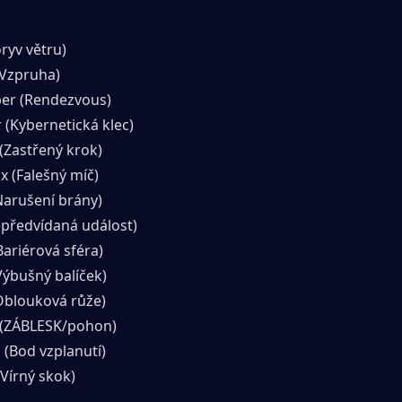
oryv větru)
(Vzpruha)
er (Rendezvous)
 (Kybernetická klec)
Zastřený krok)
x (Falešný míč)
Narušení brány)
epředvídaná událost)
Bariérová sféra)
Výbušný balíček)
Oblouková růže)
(ZÁBLESK/pohon)
 (Bod vzplanutí)
(Vírný skok)