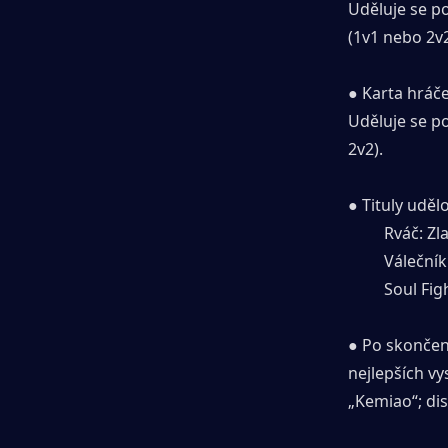
Uděluje se p
(1v1 nebo 2v2
● Karta hráče
Uděluje se po
2v2).
● Tituly uděl
　　 Rváč: Zla
　　 Válečník:
　　 Soul Figh
● Po skončení
nejlepších v
„Kemiao“; di