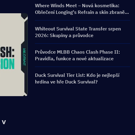
Where Winds Meet – Nová kosmetika:
Oblečení Longing's Refrain a skin zbraně
Silent Voice: Crest Aria byly vydány!
Whiteout Survival State Transfer srpen
2026: Skupiny a průvodce
Průvodce MLBB Chaos Clash Phase II:
Pravidla, funkce a nové aktualizace
Duck Survival Tier List: Kdo je nejlepší
hrdina ve hře Duck Survival?
v 