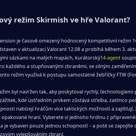
nový režim Skirmish ve hře Valorant?
cension je časově omezený hodnocený kompetitivní režim 1v
dstaven v aktualizaci Valorant 12.08 a probíhá během 3. aktu
kými sázkami na malých mapách, kurátorský
14-agent
 soupi
ro každého a stupňovanými zbraněmi, se silným zaměřením
ento režim využívá k postupu samostatné žebříčky FTW (For
ežim byl navržen tak, aby poskytoval rychlý, technologiemi
zážitek, kde ústředním prvkem zůstává střelba, zatímco pečl
nosti nabízejí hráčům více taktických možností a zajišťují, 
za opakované hraní. Vyberete si jednoho hrdinu z připraven
a je vybaven pouze jednou schopností – a poté se zapojíte d
ázovým vylepšováním zbraní.