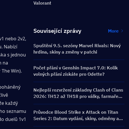
Valorant
Související zprávy
More
1 nebo 2v2, 
Spuštění 9.5. sezóny Marvel Rivals: Nový
. Nabízí 
hrdina, skiny a změny v patchi
ska s jednou 
 na 
Počet přání v Genshin Impact 7.0: Kolik
 The Win).
volných přání získáte pro Odette?
 poháněný 
Nejlepší rozvržení základny Clash of Clans
ivě 
2026: TH12 až TH18 pro války, farmaření
a základny proti 3 hvězdám
že každý 
ého seznamu 
Průvodce Blood Strike x Attack on Titan
Series 2: Datum vydání, skiny, odměny a
o duelů 1v1 
akce na dobití