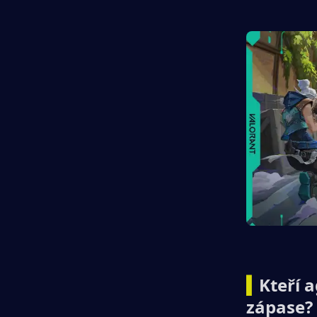
▍
Kteří 
zápase?