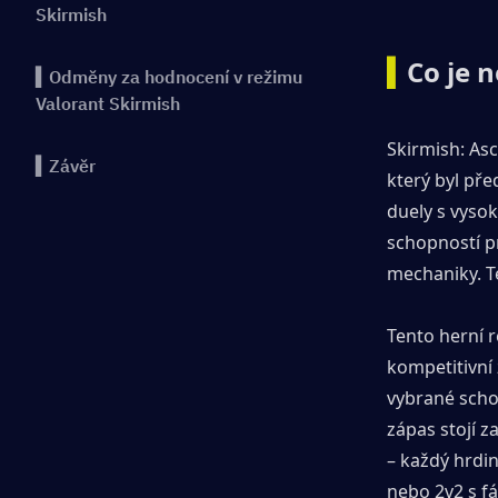
Skirmish
▍
Co je 
▍Odměny za hodnocení v režimu
Valorant Skirmish
Skirmish: As
▍Závěr
který byl pře
duely s vyso
schopností p
mechaniky. T
Tento herní r
kompetitivní 
vybrané schop
zápas stojí 
– každý hrdin
nebo 2v2 s f