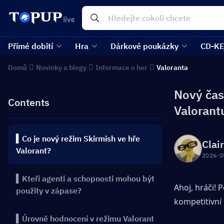
Přímé dobití
Hra
Dárkové poukázky
CD-K
Domů
Novinky a blogy
Informace o her
Valoranta
Nový čas
Contents
Valorant
▍Co je nový režim Skirmish ve hře
Clai
Valorant?
2026-0
▍Kteří agenti a schopnosti mohou být
Ahoj, hráči! 
použity v zápase?
kompetitivní 
▍Úrovně hodnocení v režimu Valorant