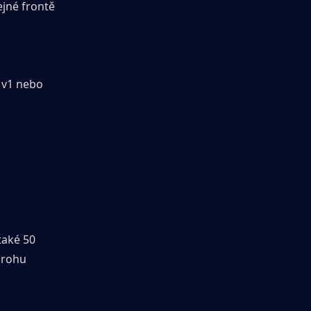
jné frontě 
1v1 nebo 
aké 50 
rohu 