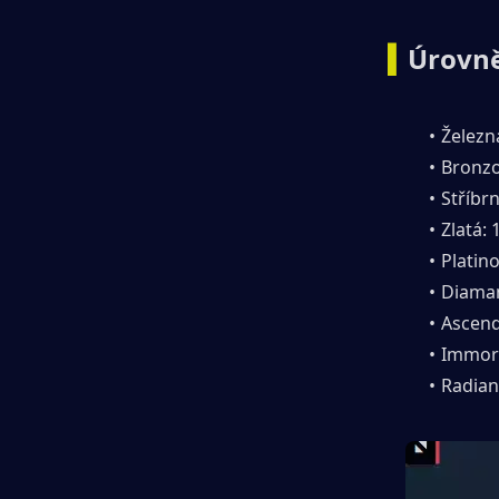
▍
Úrovně
Železn
Bronzo
Stříbr
Zlatá: 
Platin
Diaman
Ascend
Immort
Radian