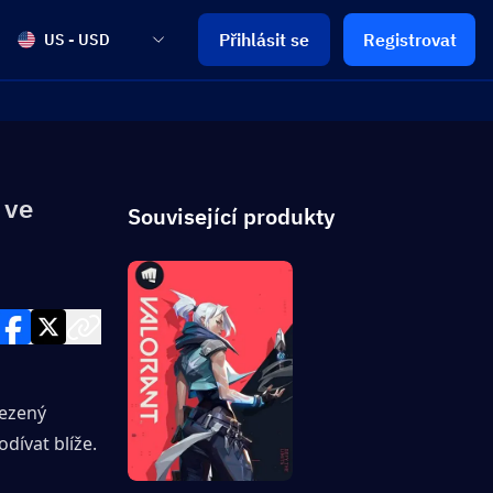
Přihlásit se
Registrovat
US - USD
 ve
Související produkty
ezený 
dívat blíže.