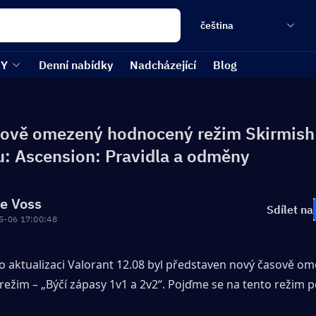
čeština
EY
Denní nabídky
Nadcházející
Blog
ově omezený hodnocený režim Skirmish
u: Ascension: Pravidla a odměny
re Voss
Sdílet na
5-06 17:00:48
Po aktualizaci Valorant 12.08 byl představen nový časově om
režim – „Býčí zápasy 1v1 a 2v2“. Pojďme se na tento režim po