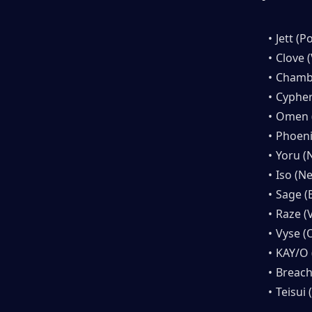
Jett (P
Clove 
Chamb
Cypher
Omen (
Phoeni
Yoru (
Iso (N
Sage (
Raze (
Vyse (
KAY/O 
Breach
Teisui 