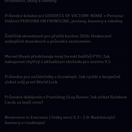
Hratelnost, úkoly a odměny
Průvodce kolaborací GODDESS OF VICTORY: NIKKE × Persona:
Událost PERSONA ON FRONTLINE, postavy, bannery a odměny
Žebříček dovedností pro přežití kachen 2026: Hodnocení
nejlepších dovedností a průvodce sestavením
Marvel Rivals představuje nový formát balíčků PYO: Jak
nakupovat chytřeji v aktualizaci obchodu pro sezónu 9.5
Průvodce pro začátečníky v Growtopii: Jak rychle a bezpečně
získat svůj první World Lock
Průvodce dobíjením v Punishing Gray Raven: Jak získat Rainbow
Cards za lepší cenu?
Neverness to Everness | Úniky verzí 1.3 - 2.0: Nadcházející
bannery a roadmapa!