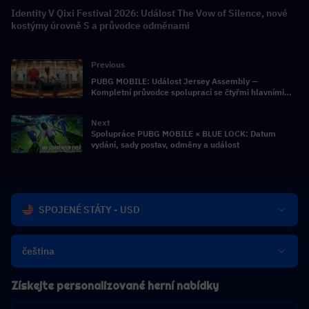
Identity V Qixi Festival 2026: Událost The Vow of Silence, nové
kostýmy úrovně S a průvodce odměnami
Previous
PUBG MOBILE: Událost Jersey Assembly —
Kompletní průvodce spoluprací se čtyřmi hlavními
národními fotbalovými týmy
Next
Spolupráce PUBG MOBILE × BLUE LOCK: Datum
vydání, sady postav, odměny a událost
SPOJENÉ STÁTY - USD
čeština
Získejte personalizované herní nabídky