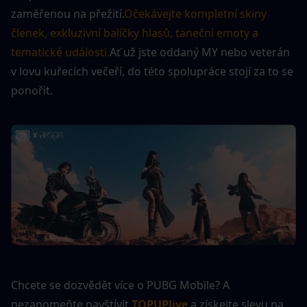
zaměřenou na přežití.
Očekávejte kompletní skiny 
členek, exkluzivní balíčky hlasů, taneční emoty a 
tematické události.
Ať už jste oddaný MY nebo veterán 
v lovu kuřecích večeří, do této spolupráce stojí za to se 
ponořit.
Chcete se dozvědět více o PUBG Mobile? A 
nezapomeňte navštívit 
TOPUPlive
 a získejte slevu na 