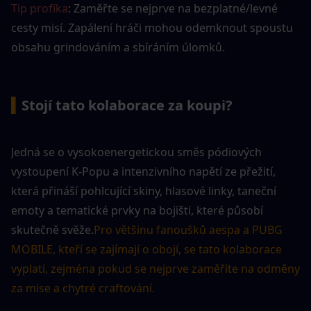
Tip profíka
: Zaměřte se nejprve na bezplatné/levné 
cesty misí. Zapálení hráči mohou odemknout spoustu 
obsahu grindováním a sbíráním úlomků.
▍
Stojí tato kolaborace za koupi?
Jedná se o vysokoenergetickou směs pódiových 
vystoupení K-Popu a intenzivního napětí ze přežití, 
která přináší pohlcující skiny, hlasové linky, taneční 
emoty a tematické prvky na bojišti, které působí 
skutečně svěže.
Pro většinu fanoušků aespa a PUBG 
MOBILE, kteří se zajímají o obojí, se tato kolaborace 
vyplatí, zejména pokud se nejprve zaměříte na odměny 
za mise a chytré craftování.