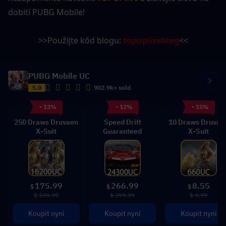
dobití PUBG Mobile!
>>Použijte kód blogu: 
topupliveblog
<<
PUBG Mobile UC
5.0
902.9k+ sold
- 13%
- 12%
- 15%
250 Draws Druvaen
Speed Drift
10 Draws Druvae
X-Suit
Guaranteed
X-Suit
175.99
266.99
8.55
$
$
$
$ 199.99
$ 299.99
$ 9.99
Koupit nyní
Koupit nyní
Koupit nyní