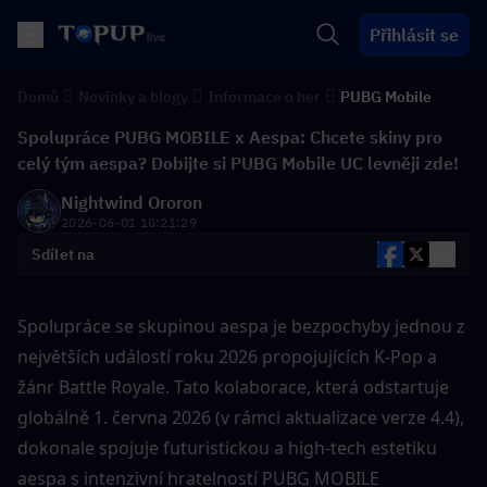
Přihlásit se
Domů
Novinky a blogy
Informace o her
PUBG Mobile
Spolupráce PUBG MOBILE x Aespa: Chcete skiny pro
celý tým aespa? Dobijte si PUBG Mobile UC levněji zde!
Nightwind Ororon
2026-06-01 10:21:29
Sdílet na
Spolupráce se skupinou aespa je bezpochyby jednou z 
největších událostí roku 2026 propojujících K-Pop a 
žánr Battle Royale. Tato kolaborace, která odstartuje 
globálně 1. června 2026 (v rámci aktualizace verze 4.4), 
dokonale spojuje futuristickou a high-tech estetiku 
aespa s intenzivní hratelností PUBG MOBILE 