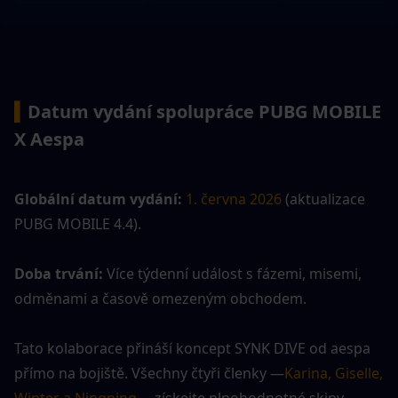
▍
Datum vydání spolupráce PUBG MOBILE 
X Aespa
Globální datum vydání:
1. června 2026
 (aktualizace 
PUBG MOBILE 4.4).
Doba trvání:
 Více týdenní událost s fázemi, misemi, 
odměnami a časově omezeným obchodem.
Tato kolaborace přináší koncept SYNK DIVE od aespa 
přímo na bojiště. Všechny čtyři členky —
Karina, Giselle, 
Winter a Ningning
— získejte plnohodnotné skiny 