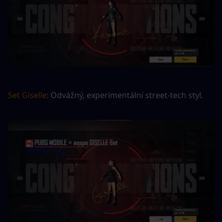
Set Giselle
: Odvážný, experimentální street-tech styl.