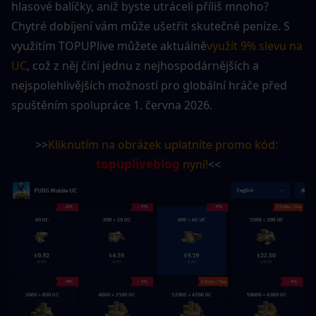
hlasové balíčky, aniž byste utráceli příliš mnoho? 
Chytré dobíjení vám může ušetřit skutečné peníze. S 
využitím TOPUPlive můžete aktuálně
využít 9% slevu na 
UC
, což z něj činí jednu z nejhospodárnějších a 
nejspolehlivějších možností pro globální hráče před 
spuštěním spolupráce 1. června 2026.
>>
Kliknutím na obrázek uplatníte promo kód: 
topupliveblog
 nyní!
<<