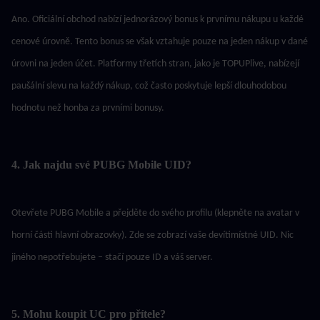
Ano. Oficiální obchod nabízí jednorázový bonus k prvnímu nákupu u každé 
cenové úrovně. Tento bonus se však vztahuje pouze na jeden nákup v dané 
úrovni na jeden účet. Platformy třetích stran, jako je TOPUPlive, nabízejí 
paušální slevu na každý nákup, což často poskytuje lepší dlouhodobou 
hodnotu než honba za prvními bonusy.
4. Jak najdu své PUBG Mobile UID?
Otevřete PUBG Mobile a přejděte do svého profilu (klepněte na avatar v 
horní části hlavní obrazovky). Zde se zobrazí vaše devítimístné UID. Nic 
jiného nepotřebujete – stačí pouze ID a váš server.
5. Mohu koupit UC pro přítele?