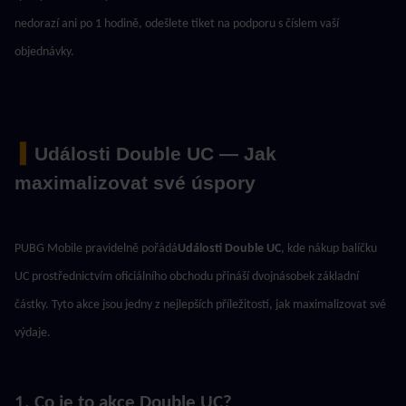
nedorazí ani po 1 hodině, odešlete tiket na podporu s číslem vaší 
objednávky.
 ▍
Události Double UC — Jak 
maximalizovat své úspory
PUBG Mobile pravidelně pořádá
Události Double UC
, kde nákup balíčku 
UC prostřednictvím oficiálního obchodu přináší dvojnásobek základní 
částky. Tyto akce jsou jedny z nejlepších příležitostí, jak maximalizovat své 
výdaje.
1. Co je to akce Double UC?