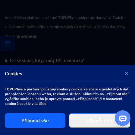
Ano. Většina platforem, včetně TOPUPlive, podporuje darování. Zadejte 
UID a server svého přítele namísto svých vlastních a UC budou doručeny 
přímo na jeho účet.
6. Co se stane, když můj UC nedorazí?
Cookies
Pokud se vaše UC neobjeví v herní schránce do 1 hodiny, vyhledejte ID 
TOPUPlive a partneři používají soubory cookie ke sběru uživatelských dat
transakce v e-mailu s potvrzením objednávky. Kontaktujte tým podpory 
pro vylepšení obsahu webu, reklam a služeb. Kliknutím na „Přijmout vše“
vyjádříte souhlas, nebo je upravte pomocí „Přizpůsobit“ či v nastavení
platformy a uveďte číslo své objednávky. TOPUPlive uplatňuje zásady 
souborů cookie v patičce.
vracení peněz v případě neúspěšného nebo chybějícího doručení.
Přijmout vše
Přizpůsobit