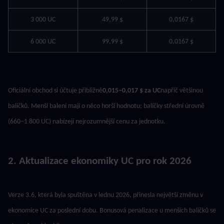
3 000 UC
49,99 $
0,0167 $
6 000 UC
99,99 $
0,0167 $
Oficiální obchod si účtuje přibližně
0,015–0,017 $ za UC
napříč většinou 
balíčků. Menší balení mají o něco horší hodnotu; balíčky střední úrovně 
(660–1 800 UC) nabízejí nejrozumnější cenu za jednotku.
2. Aktualizace ekonomiky UC pro rok 2026
Verze 3.6, která byla spuštěna v lednu 2026, přinesla největší změnu v 
ekonomice UC za poslední dobu. Bonusová penalizace u menších balíčků se 