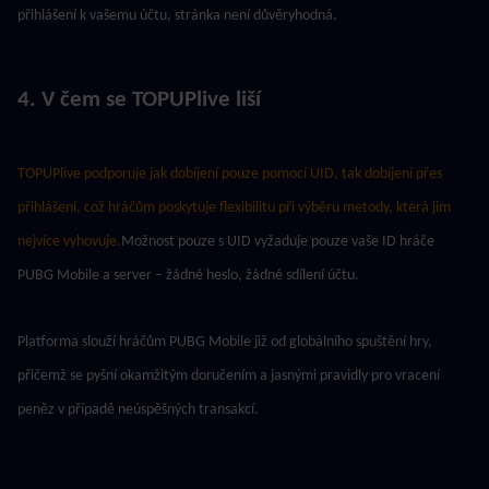
přihlášení k vašemu účtu, stránka není důvěryhodná.
4. V čem se TOPUPlive liší
TOPUPlive podporuje jak dobíjení pouze pomocí UID, tak dobíjení přes 
přihlášení, což hráčům poskytuje flexibilitu při výběru metody, která jim 
nejvíce vyhovuje.
Možnost pouze s UID vyžaduje pouze vaše ID hráče 
PUBG Mobile a server – žádné heslo, žádné sdílení účtu.
Platforma slouží hráčům PUBG Mobile již od globálního spuštění hry, 
přičemž se pyšní okamžitým doručením a jasnými pravidly pro vracení 
peněz v případě neúspěšných transakcí.