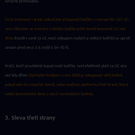
výrazně prohloubila.
Co to znamená v praxi: pokud jste si kupovali balíčky v rozmezí 60–325 UC, 
nyní získáváte ve srovnání s většími balíčky ještě menší bonusové UC než 
dříve.
Rozdíl v ceně za UC mezi nákupem malých a velkých balíčků se oproti 
cenám před verzí 3.6 zvýšil o 34–50 %.
Hráči, kteří pravidelně kupují malé balíčky, nyní efektivně platí za UC více 
než kdy dříve.
Chytřejším krokem v roce 2026 je nakupovat větší balení, 
pokud vám to rozpočet dovolí, nebo využívat platformu třetí strany, která 
nabízí konzistentní slevy u všech nominálních hodnot.
3. Sleva třetí strany