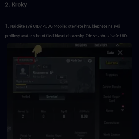
2. Kroky
1. 
Najděte své UID
v PUBG Mobile: otevřete hru, klepněte na svůj 
profilový avatar v horní části hlavní obrazovky. Zde se zobrazí vaše UID.