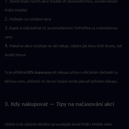
1. 
Zkontrolujte rozvrh akce Double UC (komunitní fóra, sociální kanály 
PUBG Mobile)
2. 
Počkejte na zahájení akce
3. 
Kupte si svůj balíček UC prostřednictvím TOPUPlive za zvýhodněnou 
cenu
4. 
Pokud se akce vztahuje na váš nákup, získáte jak slevu třetí strany, tak 
dvojitý bonus
To je přibližně
35% úspora
oproti nákupu přímo v oficiálním obchodě za 
běžnou cenu, přičemž UC dorazí stejně rychle jako při přímém nákupu.
3. Kdy nakupovat — Tipy na načasování akcí
Uložte si do záložek oficiální zpravodajský kanál PUBG Mobile nebo 