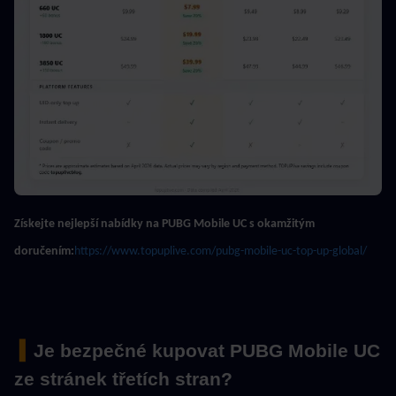
Získejte nejlepší nabídky na PUBG Mobile UC s okamžitým 
doručením:
https://www.topuplive.com/pubg-mobile-uc-top-up-global/
 ▍
Je bezpečné kupovat PUBG Mobile UC 
ze stránek třetích stran?