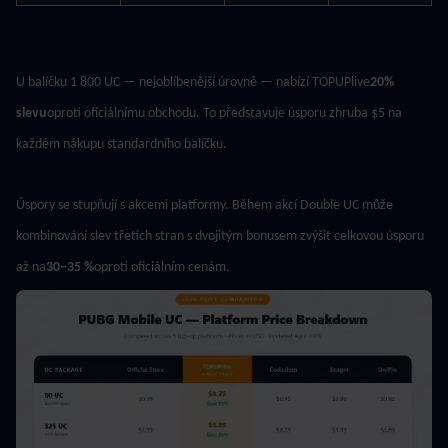
U balíčku 1 800 UC — nejoblíbenější úrovně — nabízí TOPUPlive
20% 
slevu
oproti oficiálnímu obchodu. To představuje úsporu zhruba $5 na 
každém nákupu standardního balíčku.
Úspory se stupňují s akcemi platformy. Během akcí Double UC může 
kombinování slev třetích stran s dvojitým bonusem zvýšit celkovou úsporu 
až na
30–35 %
oproti oficiálním cenám.