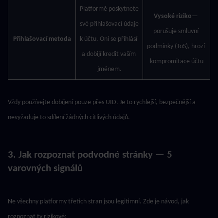
Platformě poskytnete 
Vysoké riziko
— 
své přihlašovací údaje 
porušuje smluvní 
Přihlašovací metoda
k účtu. Oni se přihlásí 
podmínky (ToS), hrozí 
a dobijí kredit vaším 
kompromitace účtu
jménem.
Vždy používejte dobíjení pouze přes UID. Je to rychlejší, bezpečnější a 
nevyžaduje to sdílení žádných citlivých údajů.
3. Jak rozpoznat podvodné stránky — 5 
varovných signálů
Ne všechny platformy třetích stran jsou legitimní. Zde je návod, jak 
rozpoznat ty rizikové: