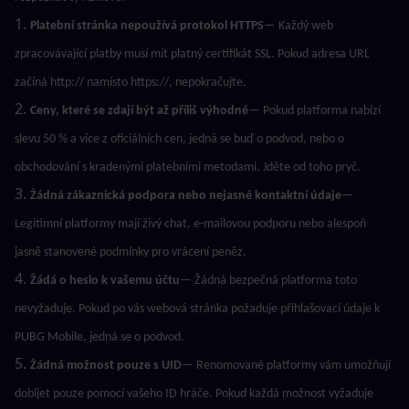
1. 
Platební stránka nepoužívá protokol HTTPS
— Každý web 
zpracovávající platby musí mít platný certifikát SSL. Pokud adresa URL 
začíná http:// namísto https://, nepokračujte.
2. 
Ceny, které se zdají být až příliš výhodné
— Pokud platforma nabízí 
slevu 50 % a více z oficiálních cen, jedná se buď o podvod, nebo o 
obchodování s kradenými platebními metodami. Jděte od toho pryč.
3. 
Žádná zákaznická podpora nebo nejasné kontaktní údaje
— 
Legitimní platformy mají živý chat, e-mailovou podporu nebo alespoň 
jasně stanovené podmínky pro vrácení peněz.
4. 
Žádá o heslo k vašemu účtu
— Žádná bezpečná platforma toto 
nevyžaduje. Pokud po vás webová stránka požaduje přihlašovací údaje k 
PUBG Mobile, jedná se o podvod.
5. 
Žádná možnost pouze s UID
— Renomované platformy vám umožňují 
dobíjet pouze pomocí vašeho ID hráče. Pokud každá možnost vyžaduje 