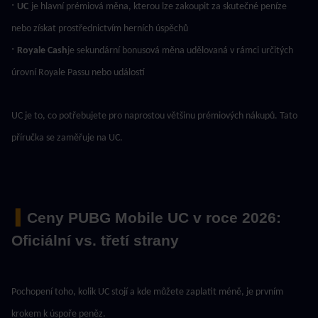
· 
UC
je hlavní prémiová měna, kterou lze zakoupit za skutečné peníze 
nebo získat prostřednictvím herních úspěchů
· 
Royale Cash
je sekundární bonusová měna udělovaná v rámci určitých 
úrovní Royale Passu nebo událostí
UC je to, co potřebujete pro naprostou většinu prémiových nákupů. Tato 
příručka se zaměřuje na UC.
 ▍
Ceny PUBG Mobile UC v roce 2026: 
Oficiální vs. třetí strany
Pochopení toho, kolik UC stojí a kde můžete zaplatit méně, je prvním 
krokem k úspoře peněz.