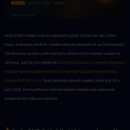
Hráči PUBG Mobile znají ten nekonečný grind. Chcete ten skin z Elite 
Passu, limitovaný předmět z beden nebo jen dostatek UC na další losování. 
Oficiální ceny se však rychle nasčítají a většina hráčů nakonec zaplatí víc, 
než musí, aniž by si to uvědomili.
Rozdíl mezi nákupem v herním obchodě a 
použitím správné platformy třetí strany může u každého jednotlivého 
nákupu činit 20 % i více.
Tento průvodce přesně rozebírá, kolik stojí UC v 
roce 2026, které platformy nabízejí nejlepší nabídky a jak nakupovat 
bezpečně bez rizika pro váš účet.