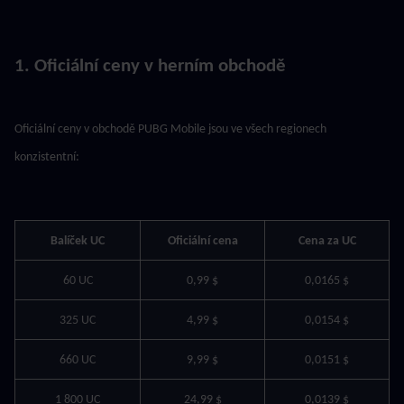
1. Oficiální ceny v herním obchodě
Oficiální ceny v obchodě PUBG Mobile jsou ve všech regionech 
konzistentní:
Balíček UC
Oficiální cena
Cena za UC
60 UC
0,99 $
0,0165 $
325 UC
4,99 $
0,0154 $
660 UC
9,99 $
0,0151 $
1 800 UC
24,99 $
0,0139 $