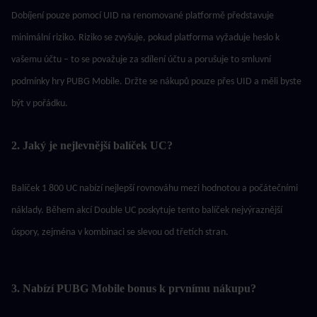
Dobíjení pouze pomocí UID na renomované platformě představuje 
minimální riziko. Riziko se zvyšuje, pokud platforma vyžaduje heslo k 
vašemu účtu – to se považuje za sdílení účtu a porušuje to smluvní 
podmínky hry PUBG Mobile. Držte se nákupů pouze přes UID a měli byste 
být v pořádku.
2. Jaký je nejlevnější balíček UC?
Balíček 1 800 UC nabízí nejlepší rovnováhu mezi hodnotou a počátečními 
náklady. Během akcí Double UC poskytuje tento balíček nejvýraznější 
úspory, zejména v kombinaci se slevou od třetích stran.
3. Nabízí PUBG Mobile bonus k prvnímu nákupu?