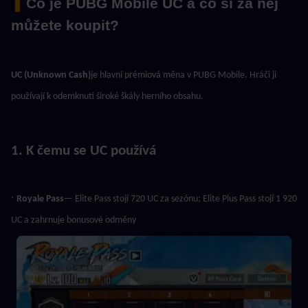
 ▍
Co je PUBG Mobile UC a co si za něj 
můžete koupit?
UC (Unknown Cash)
je hlavní prémiová měna v PUBG Mobile. Hráči ji 
používají k odemknutí široké škály herního obsahu.
1. K čemu se UC používá
· 
Royale Pass
— Elite Pass stojí 720 UC za sezónu; Elite Plus Pass stojí 1 920 
UC a zahrnuje bonusové odměny