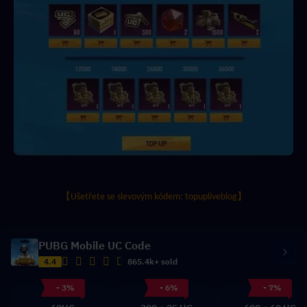
【Ušetřete se slevovým kódem: topupliveblog】
PUBG Mobile UC Code
4.4
865.4k+ sold
- 3%
- 6%
- 7%