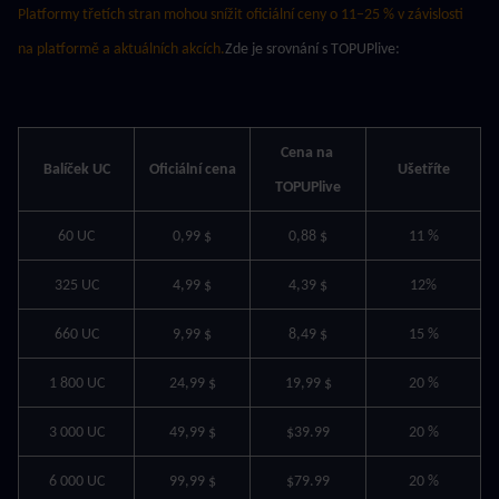
Platformy třetích stran mohou snížit oficiální ceny o 11–25 % v závislosti 
na platformě a aktuálních akcích.
Zde je srovnání s TOPUPlive:
Cena na 
Balíček UC
Oficiální cena
Ušetříte
TOPUPlive
60 UC
0,99 $
0,88 $
11 %
325 UC
4,99 $
4,39 $
12%
660 UC
9,99 $
8,49 $
15 %
1 800 UC
24,99 $
19,99 $
20 %
3 000 UC
49,99 $
$39.99
20 %
6 000 UC
99,99 $
$79.99
20 %