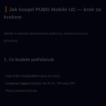
 ▍
Jak koupit PUBG Mobile UC — krok za 
krokem
Jakmile si vyberete důvěryhodnou platformu, samotný proces je 
přímočarý.
1. Co budete potřebovat
· 
Vaše PUBG Mobile
UID
(9místné ID hráče)
· 
Váš
server/region
(Globální, KR-JP, CN, TPP nebo FPP)
· 
Platná platební metoda