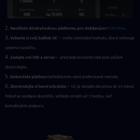
2. 
Navštivte důvěryhodnou platformu pro dobíjení
jako
TOPUPlive
.
3. 
Vyberte si svůj balíček UC
— zvolte nominální hodnotu, která vyhovuje 
vašemu rozpočtu.
4. 
Zadejte své UID a server
— před pokračováním obě pole pečlivě 
zkontrolujte.
5. 
Dokončete platbu
prostřednictvím vámi preferované metody.
6. 
Zkontrolujte si herní schránku
— UC je obvykle doručeno do 15 minut. 
Pokud se neobjeví okamžitě, vyčkejte prosím až 1 hodinu, než 
kontaktujete podporu.