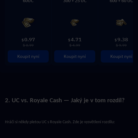
60UC
300 + 25 UC
600 + 60 UC
0.97
4.71
9.38
$
$
$
$ 0.99
$ 4.99
$ 9.99
Koupit nyní
Koupit nyní
Koupit nyní
2. UC vs. Royale Cash — Jaký je v tom rozdíl?
Hráči si někdy pletou UC s Royale Cash. Zde je vysvětlení rozdílu: