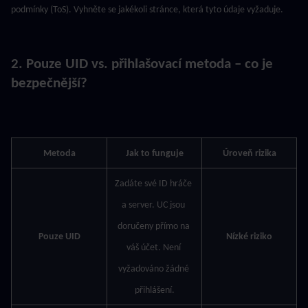
podmínky (ToS). Vyhněte se jakékoli stránce, která tyto údaje vyžaduje.
2. Pouze UID vs. přihlašovací metoda – co je 
bezpečnější?
Metoda
Jak to funguje
Úroveň rizika
Zadáte své ID hráče 
a server. UC jsou 
doručeny přímo na 
Pouze UID
Nízké riziko
váš účet. Není 
vyžadováno žádné 
přihlášení.