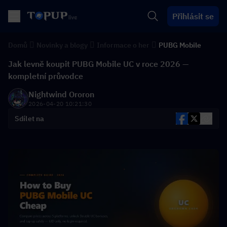
Přihlásit se
Domů
Novinky a blogy
Informace o her
PUBG Mobile
Jak levně koupit PUBG Mobile UC v roce 2026 —
kompletní průvodce
Nightwind Ororon
2026-04-20 10:21:30
Sdílet na