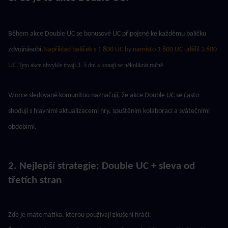
Během akce Double UC se bonusové UC připojené ke každému balíčku 
zdvojnásobí.
Například balíček s 1 800 UC by namísto 1 800 UC udělil 3 600 
UC.
Tyto akce obvykle trvají 3–5 dní a konají se několikrát ročně.
Vzorce sledované komunitou naznačují, že akce Double UC se často 
shodují s hlavními aktualizacemi hry, spuštěním kolaborací a svátečními 
obdobími.
2. Nejlepší strategie: Double UC + sleva od 
třetích stran
Zde je matematika, kterou používají zkušení hráči: