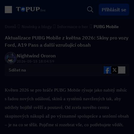
Přihlásit se
Domů
Novinky a blogy
Informace o her
PUBG Mobile
Aktualizace PUBG Mobile z května 2026: Skiny pro vozy
Ford, A19 Pass a další vzrušující obsah
Nightwind Ororon
2026-05-15 18:04:59
Sdílet na
Květen 2026 se pro hráče PUBG Mobile rýsuje jako nabitý měsíc 
s řadou nových událostí, skinů a systémů navržených tak, aby 
udržely bojiště svěží a poutavé. Od zcela nového centra 
skupinových nákupů až po významné spolupráce a sezónní obsah 
– je na co se těšit. Pojďme si rozebrat vše, co potřebujete vědět.