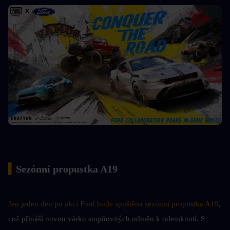
▍
Sezónní propustka A19
Jen jeden den po akci Ford bude spuštěna sezónní propustka A19
, 
což přináší novou várku stupňovitých odměn k odemknutí. S 