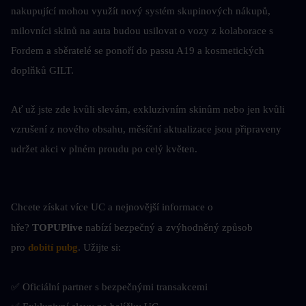
nakupující mohou využít nový systém skupinových nákupů, 
milovníci skinů na auta budou usilovat o vozy z kolaborace s 
Fordem a sběratelé se ponoří do passu A19 a kosmetických 
doplňků GILT.
Ať už jste zde kvůli slevám, exkluzivním skinům nebo jen kvůli 
vzrušení z nového obsahu, měsíční aktualizace jsou připraveny 
udržet akci v plném proudu po celý květen.
Chcete získat více UC a nejnovější informace o 
hře? 
TOPUPlive
 nabízí bezpečný a
zvýhodněný způsob 
pro 
dobití pubg
. Užijte si:
✅ Oficiální partner s bezpečnými transakcemi