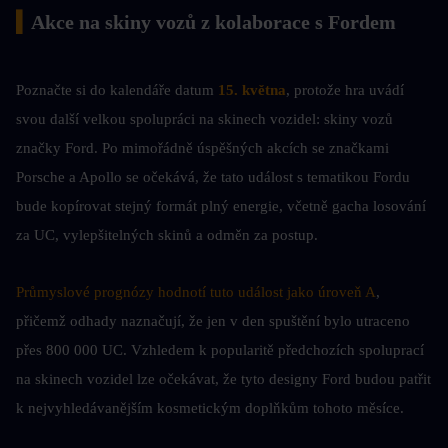
▍
Akce na skiny vozů z kolaborace s Fordem
Poznačte si do kalendáře datum
 15. května
, protože hra uvádí 
svou další velkou spolupráci na skinech vozidel: skiny vozů 
značky Ford. Po mimořádně úspěšných akcích se značkami 
Porsche a Apollo se očekává, že tato událost s tematikou Fordu 
bude kopírovat stejný formát plný energie, včetně gacha losování 
za UC, vylepšitelných skinů a odměn za postup.
Průmyslové prognózy hodnotí tuto událost jako úroveň A
, 
přičemž odhady naznačují, že jen v den spuštění bylo utraceno 
přes 800 000 UC. Vzhledem k popularitě předchozích spoluprací 
na skinech vozidel lze očekávat, že tyto designy Ford budou patřit 
k nejvyhledávanějším kosmetickým doplňkům tohoto měsíce.