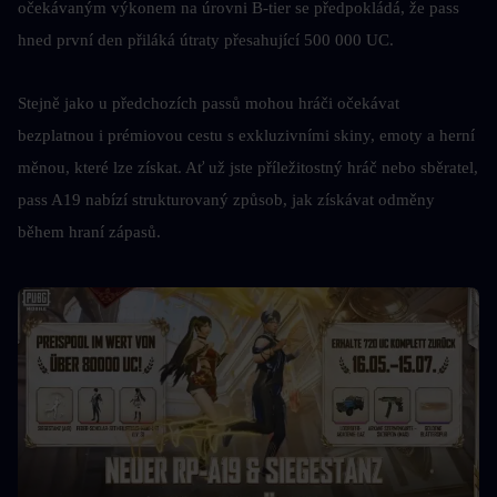
očekávaným výkonem na úrovni B-tier se předpokládá, že pass 
hned první den přiláká útraty přesahující 500 000 UC.
Stejně jako u předchozích passů mohou hráči očekávat 
bezplatnou i prémiovou cestu s exkluzivními skiny, emoty a herní 
měnou, které lze získat. Ať už jste příležitostný hráč nebo sběratel, 
pass A19 nabízí strukturovaný způsob, jak získávat odměny 
během hraní zápasů.