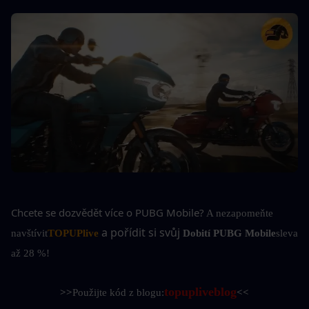
Chcete se dozvědět více o PUBG Mobile?
A nezapomeňte 
a pořídit si svůj 
navštívit
TOPUPlive
Dobití PUBG Mobile
sleva 
až 28 %!
topupliveblog
>>
Použijte kód z blogu:
<<