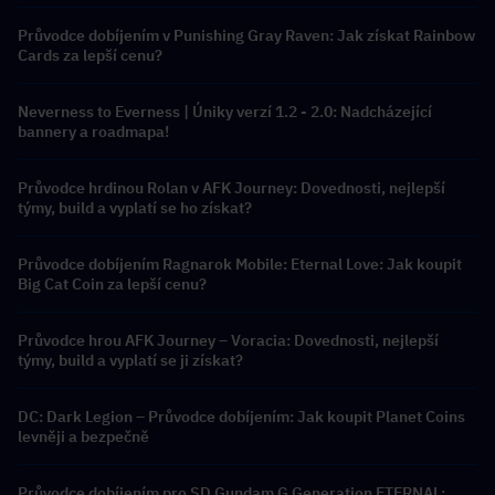
Průvodce dobíjením v Punishing Gray Raven: Jak získat Rainbow
Cards za lepší cenu?
Neverness to Everness | Úniky verzí 1.2 - 2.0: Nadcházející
bannery a roadmapa!
Průvodce hrdinou Rolan v AFK Journey: Dovednosti, nejlepší
týmy, build a vyplatí se ho získat?
Průvodce dobíjením Ragnarok Mobile: Eternal Love: Jak koupit
Big Cat Coin za lepší cenu?
Průvodce hrou AFK Journey – Voracia: Dovednosti, nejlepší
týmy, build a vyplatí se ji získat?
DC: Dark Legion – Průvodce dobíjením: Jak koupit Planet Coins
levněji a bezpečně
Průvodce dobíjením pro SD Gundam G Generation ETERNAL: