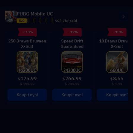
PUBG Mobile UC
5.0
902.7k+ sold
- 13%
- 12%
- 15%
250 Draws Druvaen
Speed Drift
10 Draws Druvae
X-Suit
Guaranteed
X-Suit
175.99
266.99
8.55
$
$
$
$ 199.99
$ 299.99
$ 9.99
Koupit nyní
Koupit nyní
Koupit nyní