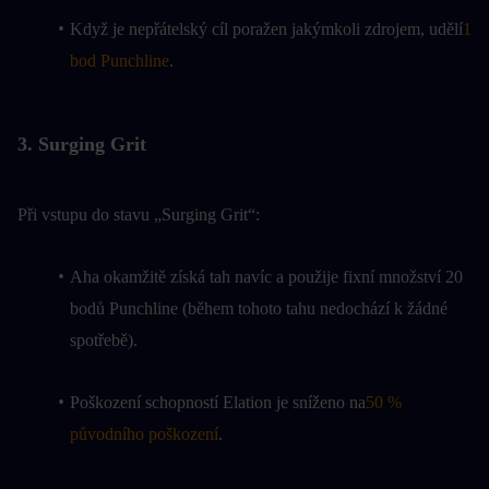
Když je nepřátelský cíl poražen jakýmkoli zdrojem, udělí
1 
bod Punchline
.
3. Surging Grit
Při vstupu do stavu „Surging Grit“:
Aha okamžitě získá tah navíc a použije fixní množství 20 
bodů Punchline (během tohoto tahu nedochází k žádné 
spotřebě).
Poškození schopností Elation je sníženo na
50 % 
původního poškození
.