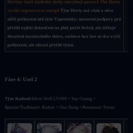
Hertiny časté následné útoky umožňují postavě The Herta 
rychle regenerovat energii.
Tým Herty má však o něco 
nižší poškození než tým Vzpomínky; nasazení podpory pro 
přežití zajistí dokončení na plný počet hvězd, ale ztěžuje 
dosažení maximálního skóre, zatímco hra bez ní sice zvýší 
poškození, ale ohrozí přežití týmu.
D
Fáze 4: Uzel 2
Tým Radosti:
Silver Wolf LV.999 + Yao Guang + 
Sparxie/Trailblazer: Radost + Dan Heng • Permansor Terrae