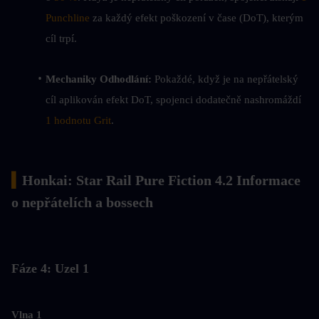
Punchline
 za každý efekt poškození v čase (DoT), kterým 
cíl trpí.
Mechaniky Odhodlání:
 Pokaždé, když je na nepřátelský 
cíl aplikován efekt DoT, spojenci dodatečně nashromáždí 
1 hodnotu Grit
.
▍
Honkai: Star Rail Pure Fiction 4.2 Informace 
o nepřátelích a bossech
Fáze 4: Uzel 1
Vlna 1