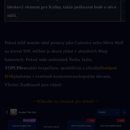
bleskový element pro Kafku, takže poškození bude o něco 
Im
nižší.
Pokud ještě nemáte silné postavy jako Castorice nebo Silver Wolf 
na úrovni 999, můžete je zkusit získat v aktuálních Warp 
bannerech. Pokud máte nedostatek Stellar Jades, 
TOPUPlive
nabízí bezpečnou, spolehlivou a oficiální
Dobíjení 
HSR
platformu s extrémně konkurenceschopnými slevami. 
Všichni Trailblazeři jsou vítáni!
>>Klikněte na obrázek pro dobití<<