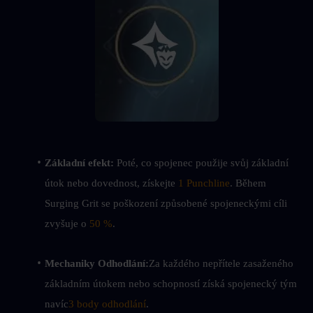
Základní efekt:
 Poté, co spojenec použije svůj základní 
útok nebo dovednost, získejte 
1 Punchline
. Během 
Surging Grit se poškození způsobené spojeneckými cíli 
zvyšuje o 
50 %
.
Mechaniky Odhodlání:
Za každého nepřítele zasaženého 
základním útokem nebo schopností získá spojenecký tým 
navíc
3 body odhodlání
.