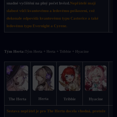
snadné vyčištění na plný počet hvězd.
Nepřátelé mají 
slabost vůči kvantovému a ledovému poškození, což 
dokonale odpovídá kvantovému typu Castorice a také 
ledovému typu Evernight a Cyrene.
D
Tým Herta:
Tým Herta + Herta + Tribbie + Hyacine
M
Herta
The Herta
Tribbie
Hyacine
Sestava nepřátel je pro The Hertu docela vhodná, protože 