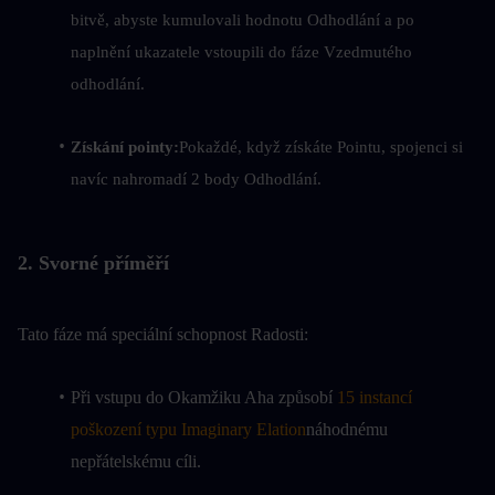
bitvě, abyste kumulovali hodnotu Odhodlání a po 
naplnění ukazatele vstoupili do fáze Vzedmutého 
odhodlání.
Získání pointy:
Pokaždé, když získáte Pointu, spojenci si 
navíc nahromadí 2 body Odhodlání.
2. Svorné příměří
Tato fáze má speciální schopnost Radosti:
Při vstupu do Okamžiku Aha způsobí 
15 instancí 
poškození typu Imaginary Elation
náhodnému 
nepřátelskému cíli.