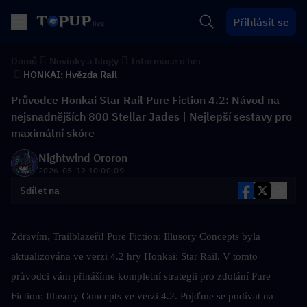
Přihlásit se
Domů
Novinky a blogy
Informace o her
HONKAI: Hvězda Rail
Průvodce Honkai Star Rail Pure Fiction 4.2: Návod na
nejsnadnějších 800 Stellar Jades | Nejlepší sestavy pro
maximální skóre
Nightwind Ororon
2026-05-12 10:00:09
Sdílet na
Zdravím, Trailblazeři! Pure Fiction: Illusory Concepts byla 
aktualizována ve verzi 4.2 hry Honkai: Star Rail. V tomto 
průvodci vám přinášíme kompletní strategii pro zdolání Pure 
Fiction: Illusory Concepts ve verzi 4.2. Pojďme se podívat na 