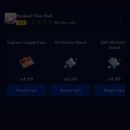
Honkai: Star Rail
5.0
802.1k+ sold
Express Supply Pass
60 Oneiric Shard
300+30 Oneiric
Shard
4.99
0.99
4.99
$
$
$
Koupit nyní
Koupit nyní
Koupit nyní