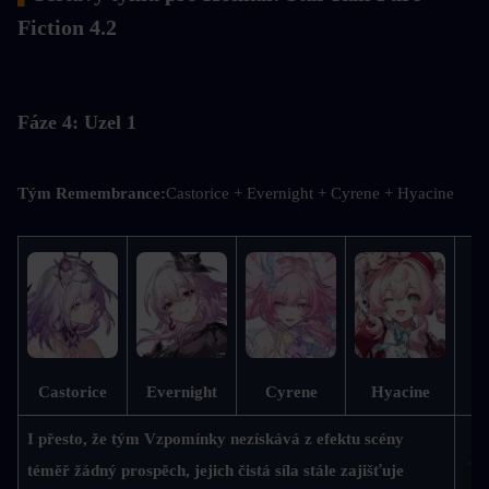
Fiction 4.2
Fáze 4: Uzel 1
Tým Remembrance:
Castorice + Evernight + Cyrene + Hyacine
M
Castorice
Evernight
Cyrene
Hyacine
I přesto, že tým Vzpomínky nezískává z efektu scény 
téměř žádný prospěch, jejich čistá síla stále zajišťuje 