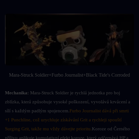
Mara-Struck Soldier+Furbo Journalist+Black Tide's Corroded
Mechanika: 
Mara-Struck Soldier je rychlá jednotka pro boj 
zblízka, která způsobuje vysoké poškození, vyvolává krvácení a 
sílí s každým padlým spojencem.
Furbo Journalist dává při smrti 
+1 Punchline, což urychluje získávání Grit a rychleji spouští 
Surging Grit, takže mu vždy dávejte prioritu.
Koroze od Černého 
přílivu aplikuje kumulativní efekt koroze, který odčerpává HP a 