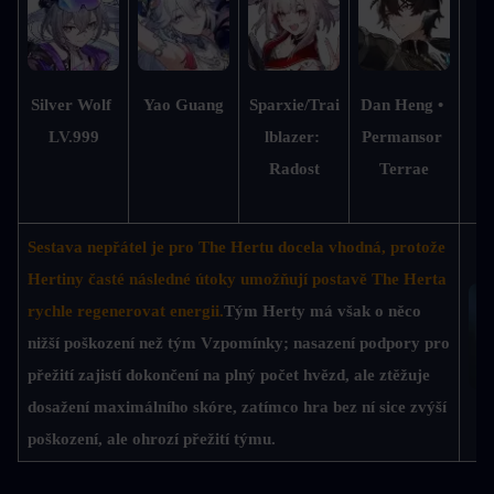
M
Silver Wolf 
Yao Guang
Sparxie/Trai
Dan Heng • 
LV.999
lblazer: 
Permansor 
Radost
Terrae
Sestava nepřátel je pro The Hertu docela vhodná, protože 
Hertiny časté následné útoky umožňují postavě The Herta 
rychle regenerovat energii.
Tým Herty má však o něco 
nižší poškození než tým Vzpomínky; nasazení podpory pro 
přežití zajistí dokončení na plný počet hvězd, ale ztěžuje 
dosažení maximálního skóre, zatímco hra bez ní sice zvýší 
D
poškození, ale ohrozí přežití týmu.