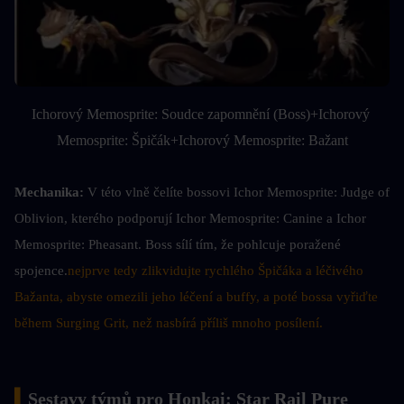
Ichorový Memosprite: Soudce zapomnění (Boss)+Ichorový 
Memosprite: Špičák+Ichorový Memosprite: Bažant
Mechanika: 
V této vlně čelíte bossovi Ichor Memosprite: Judge of 
Oblivion, kterého podporují Ichor Memosprite: Canine a Ichor 
Memosprite: Pheasant. Boss sílí tím, že pohlcuje poražené 
spojence.
nejprve tedy zlikvidujte rychlého Špičáka a léčivého 
Bažanta, abyste omezili jeho léčení a buffy, a poté bossa vyřiďte 
během Surging Grit, než nasbírá příliš mnoho posílení.
▍
Sestavy týmů pro Honkai: Star Rail Pure 