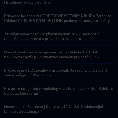
Hratelnost, úkoly a odměny
Průvodce kolaborací GODDESS OF VICTORY: NIKKE × Persona:
Událost PERSONA ON FRONTLINE, postavy, bannery a odměny
Žebříček dovedností pro přežití kachen 2026: Hodnocení
nejlepších dovedností a průvodce sestavením
Marvel Rivals představuje nový formát balíčků PYO: Jak
nakupovat chytřeji v aktualizaci obchodu pro sezónu 9.5
Průvodce pro začátečníky v Growtopii: Jak rychle a bezpečně
získat svůj první World Lock
Průvodce dobíjením v Punishing Gray Raven: Jak získat Rainbow
Cards za lepší cenu?
Neverness to Everness | Úniky verzí 1.3 - 2.0: Nadcházející
bannery a roadmapa!