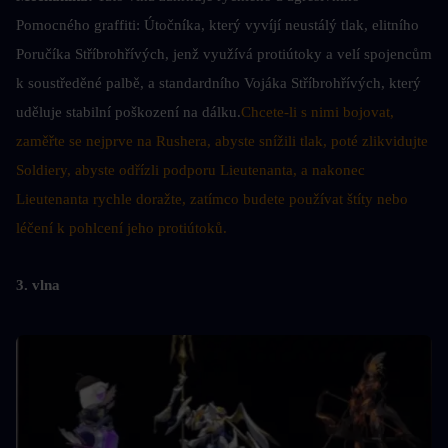
Pomocného graffiti: Útočníka, který vyvíjí neustálý tlak, elitního 
Poručíka Stříbrohřívých, jenž využívá protiútoky a velí spojencům 
k soustředěné palbě, a standardního Vojáka Stříbrohřívých, který 
uděluje stabilní poškození na dálku.
Chcete-li s nimi bojovat, 
zaměřte se nejprve na Rushera, abyste snížili tlak, poté zlikvidujte 
Soldiery, abyste odřízli podporu Lieutenanta, a nakonec 
Lieutenanta rychle doražte, zatímco budete používat štíty nebo 
léčení k pohlcení jeho protiútoků.
3. vlna