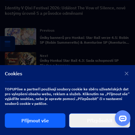
Identity V Qixi Festival 2026: Událost The Vow of Silence, nové
kostýmy úrovně S a průvodce odměnami
Previous
Úniky bannerů pro Honkai: Star Rail verze 4.5: Robin
SP (Robin Summeretto) & Aventurine SP (Aventurine
Waveflair)
Next
Úniky Honkai Star Rail 4.3: Sada schopností SP
Bladea a bannery
Cookies
TOPUPlive a partneři používají soubory cookie ke sběru uživatelských dat
SPOJENÉ STÁTY - USD
pro vylepšení obsahu webu, reklam a služeb. Kliknutím na „Přijmout vše“
vyjádříte souhlas, nebo je upravte pomocí „Přizpůsobit“ či v nastavení
souborů cookie v patičce.
čeština
Přijmout vše
Přizpůsobit
Získejte personalizované herní nabídky