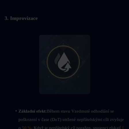
3. Improvizace
Základní efekt:
Během stavu Vzedmuté odhodlání se 
poškození v čase (DoT) utržené nepřátelskými cíli zvyšuje 
o 
50 %
. Když je nepřátelský cíl poražen, spojenci získají 
1 