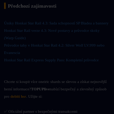
▍
Předchozí zajímavosti
Úniky Honkai Star Rail 4.3: Sada schopností SP Bladea a bannery
Honkai Star Rail verze 4.3: Nové postavy a průvodce skoky 
(Warp Guide)
Průvodce tahy v Honkai Star Rail 4.2: Silver Wolf LV.999 nebo 
Evanescia
Honkai Star Rail Express Supply Pass: Kompletní průvodce
Chcete si koupit více oneiric shards se slevou a získat nejnovější 
herní informace?
TOPUPlive
nabízí bezpečný a zlevněný způsob 
pro
dobití h
sr
. Užijte si:
✅ Oficiální partner s bezpečnými transakcemi