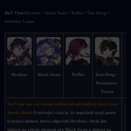
DoT Tým:
Hysilens + Black Swan + Kafka + Dan Heng • 
Imbibitor Lunae
M
Kafka
Hysilens
Black Swan
Dan Heng • 
Permansor 
Terrae
DoT tým má své vlastní exkluzivní sub-buffery, které jsou 
docela slušné.
Frustrující však je, že nepřátelé mají pouze 
fyzickou slabost, která odpovídá Hysilens; chybí jim 
slabost na větrný element pro Black Swan a slabost na 