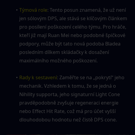
Týmová role
: Tento posun znamená, že už není 
jen sólovým DPS, ale stává se klíčovým článkem 
pro posílení poškození celého týmu. Pro hráče, 
kteří již mají Ruan Mei nebo podobné špičkové 
podpory, může být tato nová podoba Bladea 
posledním dílkem skládačky k dosažení 
maximálního možného poškození.
Rady k sestavení
: Zaměřte se na „pokrytí“ jeho 
mechanik. Vzhledem k tomu, že se jedná o 
Nihility supporta, jeho signaturní Light Cone 
pravděpodobně zvyšuje regeneraci energie 
nebo Effect Hit Rate, což má pro účet vyšší 
dlouhodobou hodnotu než čistě DPS cone.