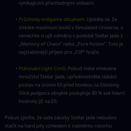
vynikajícími přechodnými volbami.
Průchody endgame obsahem
: Ujistěte se, že 
získáte maximum bodů v Simulated Universe, a 
nenechte si ujít odměny v podobě Stellar Jade z 
„Memory of Chaos“ nebo „Pure Fiction“. Toto je 
nejstabilnější příjem pro „F2P“ hráče.
Plánování Light Conů
: Pokud máte omezené 
množství Stellar Jade, upřednostněte získání 
postav na úrovni E0 před honbou za Eidolony. 
Silná podpora obvykle poskytuje 80 % své hlavní 
hodnoty již na E0.
Pokud zjistíte, že vaše zásoby Stellar Jade nebudou 
stačit na hard pity vzhledem k nabitému rozvrhu 