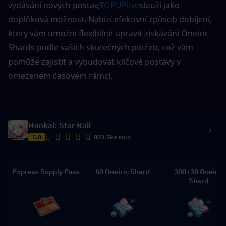
vydávání nových postav,
TOPUPlive
slouží jako 
doplňková možnost. Nabízí efektivní způsob dobíjení, 
který vám umožní flexibilně upravit získávání Oneiric 
Shards podle vašich skutečných potřeb, což vám 
pomůže zajistit a vybudovat klíčové postavy v 
omezeném časovém rámci.
Honkai: Star Rail
5.0
803.5k+ sold
Express Supply Pass
60 Oneiric Shard
300+30 Oneiric
Shard