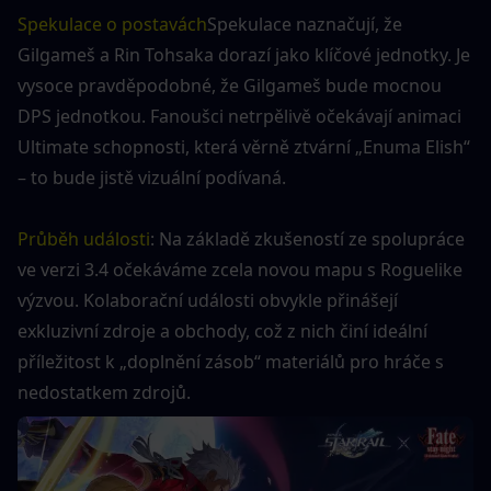
Spekulace o postavách
Spekulace naznačují, že 
Gilgameš a Rin Tohsaka dorazí jako klíčové jednotky. Je 
vysoce pravděpodobné, že Gilgameš bude mocnou 
DPS jednotkou. Fanoušci netrpělivě očekávají animaci 
Ultimate schopnosti, která věrně ztvární „Enuma Elish“ 
– to bude jistě vizuální podívaná.
Průběh události
: Na základě zkušeností ze spolupráce 
ve verzi 3.4 očekáváme zcela novou mapu s Roguelike 
výzvou. Kolaborační události obvykle přinášejí 
exkluzivní zdroje a obchody, což z nich činí ideální 
příležitost k „doplnění zásob“ materiálů pro hráče s 
nedostatkem zdrojů.