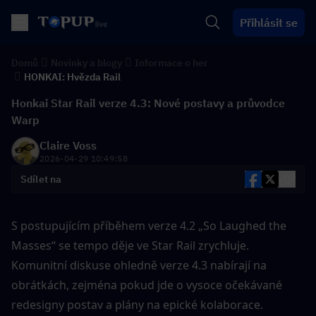
Přihlásit se
Domů
Novinky a blogy
Informace o her
HONKAI: Hvězda Rail
Honkai Star Rail verze 4.3: Nové postavy a průvodce
Warp
Claire Voss
2026-04-29 10:49:58
Sdílet na
S postupujícím příběhem verze 4.2 „So Laughed the 
Masses“ se tempo děje ve Star Rail zrychluje. 
Komunitní diskuse ohledně verze 4.3 nabírají na 
obrátkách, zejména pokud jde o vysoce očekávané 
redesigny postav a plány na epické kolaborace.