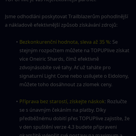
Jsme odhodláni poskytovat Trailblazerům pohodlnější 
a nákladově efektivnější způsob získávání zdrojů:
Bezkonkurenční hodnota, sleva až 35 %
: Se 
stejným rozpočtem můžete na TOPUPlive získat 
více Oneiric Shards, čímž efektivně 
zdvojnásobíte své tahy. Ať už taháte pro 
signaturní Light Cone nebo usilujete o Eidolony, 
můžete toho dosáhnout za zlomek ceny.
Příprava bez starostí, získejte náskok
: Rozlučte 
se s únavným čekáním na platby. Díky 
předběžnému dobití přes TOPUPlive zajistíte, že 
v den spuštění verze 4.3 budete připraveni 
okamžitě vylepšit své postavy na maximum a 