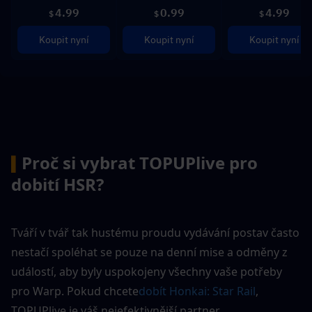
4.99
0.99
4.99
$
$
$
Koupit nyní
Koupit nyní
Koupit nyní
Proč si vybrat TOPUPlive pro 
▍
dobití HSR?
Tváří v tvář tak hustému proudu vydávání postav často 
nestačí spoléhat se pouze na denní mise a odměny z 
událostí, aby byly uspokojeny všechny vaše potřeby 
pro Warp. Pokud chcete
dobít Honkai: Star Rail
, 
TOPUPlive je váš nejefektivnější partner.