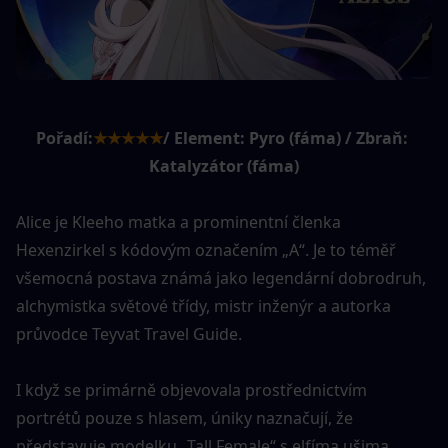
Pořadí:
★★★★★
/ Element: Pyro (fáma) / Zbraň: 
Katalyzátor (fáma)
Alice je Kleeho matka a prominentní členka 
Hexenzirkel s kódovým označením „A“. Je to téměř 
všemocná postava známá jako legendární dobrodruh, 
alchymistka světové třídy, mistr inženýr a autorka 
průvodce Teyvat Travel Guide.
I když se primárně objevovala prostřednictvím 
portrétů pouze s hlasem, úniky naznačují, že 
představuje modelku „Tall Female“ s elfíma ušima. 