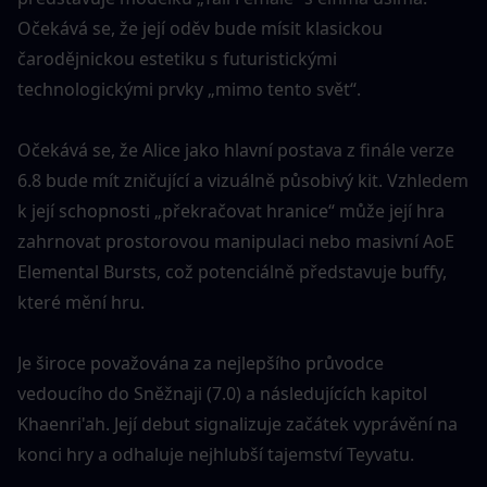
Očekává se, že její oděv bude mísit klasickou 
čarodějnickou estetiku s futuristickými 
technologickými prvky „mimo tento svět“.
Očekává se, že Alice jako hlavní postava z finále verze 
6.8 bude mít zničující a vizuálně působivý kit. Vzhledem 
k její schopnosti „překračovat hranice“ může její hra 
zahrnovat prostorovou manipulaci nebo masivní AoE 
Elemental Bursts, což potenciálně představuje buffy, 
které mění hru.
Je široce považována za nejlepšího průvodce 
vedoucího do Sněžnaji (7.0) a následujících kapitol 
Khaenri'ah. Její debut signalizuje začátek vyprávění na 
konci hry a odhaluje nejhlubší tajemství Teyvatu.