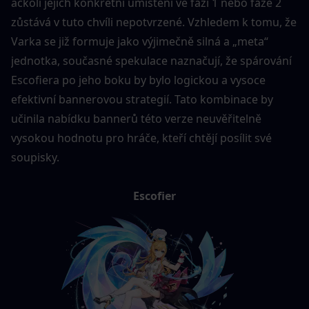
ačkoli jejich konkrétní umístění ve fázi 1 nebo fáze 2 
zůstává v tuto chvíli nepotvrzené. Vzhledem k tomu, že 
Varka se již formuje jako výjimečně silná a „meta“ 
jednotka, současné spekulace naznačují, že spárování 
Escofiera po jeho boku by bylo logickou a vysoce 
efektivní bannerovou strategií. Tato kombinace by 
učinila nabídku bannerů této verze neuvěřitelně 
vysokou hodnotu pro hráče, kteří chtějí posílit své 
soupisky.
Escofier