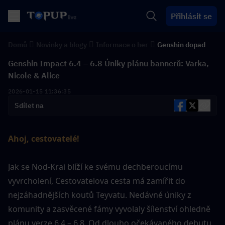
Přihlásit se
Domů
Novinky a blogy
Informace o her
Genshin dopad
Genshin Impact 6.4 – 6.8 Úniky plánu bannerů: Varka,
Nicole & Alice
2026-01-15 11:36:35
Sdílet na
Ahoj, cestovatelé!
Jak se Nod-Krai blíží ke svému dechberoucímu 
vyvrcholení, Cestovatelova cesta má zamířit do 
nejzáhadnějších koutů Teyvatu. Nedávné úniky z 
komunity a zasvěcené fámy vyvolaly šílenství ohledně 
plánu verze 6.4 – 6.8. Od dlouho očekávaného debutu 