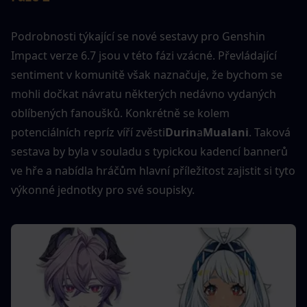
Podrobnosti týkající se nové sestavy pro Genshin 
Impact verze 6.7 jsou v této fázi vzácné. Převládající 
sentiment v komunitě však naznačuje, že bychom se 
mohli dočkat návratu některých nedávno vydaných 
oblíbených fanoušků. Konkrétně se kolem 
potenciálních repríz víří zvěsti
Durin
a
Mualani
. Taková 
sestava by byla v souladu s typickou kadencí bannerů 
ve hře a nabídla hráčům hlavní příležitost zajistit si tyto 
výkonné jednotky pro své soupisky.