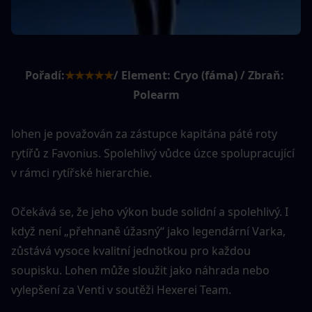
Pořadí:
★★★★★
/ Element: Cryo (fáma) / Zbraň: 
Polearm
lohen je považován za zástupce kapitána páté roty 
rytířů z Favonius. Spolehlivý vůdce úzce spolupracující 
v rámci rytířské hierarchie.
Očekává se, že jeho výkon bude solidní a spolehlivý. I 
když není „přehnaně úžasný“ jako legendární Varka, 
zůstává vysoce kvalitní jednotkou pro každou 
soupisku. Lohen může sloužit jako náhrada nebo 
vylepšení za Venti v soutěži Hexerei Team.