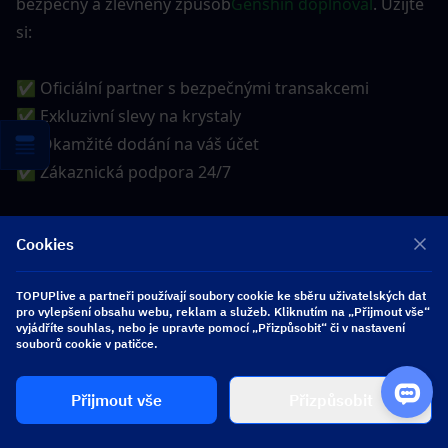
bezpečný a zlevněný způsob
Genshin doplňoval
. Užijte 
si:
✅ Oficiální partner s bezpečnými transakcemi
✅ Exkluzivní slevy na krystaly
✅ Okamžité dodání na váš účet
✅ Zákaznická podpora 24/7
Získejte bezpečné, okamžité, zlevněné 
Cookies
doplňky
12%
mimo všechny hry (pro uživatele uživatelů) 
nebo
10%
Vypnuto pomocí kódu blogu ：
toupliveblog
. 
TOPUPlive a partneři používají soubory cookie ke sběru uživatelských dat
Ušetřete!
pro vylepšení obsahu webu, reklam a služeb. Kliknutím na „Přijmout vše“
vyjádříte souhlas, nebo je upravte pomocí „Přizpůsobit“ či v nastavení
souborů cookie v patičce.
Přijmout vše
Přizpůsobit