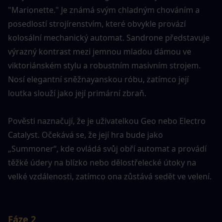
"Marionette." Je známá svým chladným chováním a 
posedlostí strojírenstvím, které obvykle provází 
kolosální mechanický automat. Sandrone představuje 
výrazný kontrast mezi jemnou mladou dámou ve 
viktoriánském stylu a robustním masivním strojem. 
Nosí elegantní sněžnayanskou róbu, zatímco její 
loutka slouží jako její primární zbraň.
Pověsti naznačují, že je uživatelkou Geo nebo Electro 
Catalyst. Očekává se, že její hra bude jako 
„Summoner“, kde ovládá svůj obří automat a provádí 
těžké údery na blízko nebo dělostřelecké útoky na 
velké vzdálenosti, zatímco ona zůstává sedět ve velení.
Fáze 2