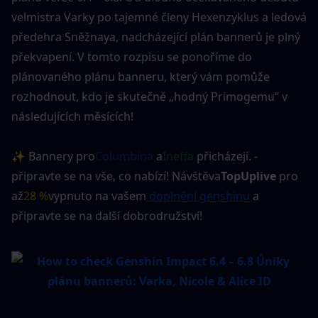
velmistra Varky po tajemné členy Hexenzyklus a ledová 
předehra Sněžnaya, nadcházející plán bannerů je plný 
překvapení. V tomto rozpisu se ponoříme do 
plánovaného plánu banneru, který vám pomůže 
rozhodnout, kdo je skutečně „hodný Primogemu“ v 
následujících měsících!
✨ Bannery pro
Columbina
 a
Ineffa
 přicházejí. - 
připravte se na vše, co nabízí! Návštěva
TopUplive
 pro 
až
28 %
vypnuto na vašem
 doplnění genshinu
 a 
připravte se na další dobrodružství!