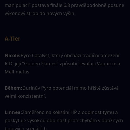
manipulaci“ postava finále 6.8 pravděpodobně posune 
výkonový strop do nových výšin.
A-Tier
Nicole:
Pyro Catalyst, který obchází tradiční omezení 
ICD; její "Golden Flames" způsobí revoluci Vaporize a 
Melt metas.
Během:
Durinův Pyro potenciál mimo hřiště zůstává 
velmi konzistentní.
Linnea:
Zaměřeno na kolísání HP a odolnost týmu a 
poskytuje vysokou odolnost proti chybám v obtížných 
bojových scénářích.