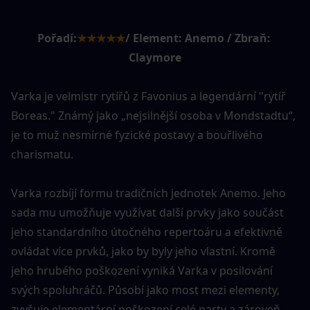
Pořadí:
★★★★★
/ Element: Anemo / Zbraň: 
Claymore
Varka je velmistr rytířů z Favonius a legendární "rytíř 
Boreas." Známý jako „nejsilnější osoba v Mondstadtu“, 
je to muž nesmírné fyzické postavy a bouřlivého 
charismatu.
Varka rozbíjí formu tradičních jednotek Anemo. Jeho 
sada mu umožňuje využívat další prvky jako součást 
jeho standardního útočného repertoáru a efektivně 
ovládat více prvků, jako by byly jeho vlastní. Kromě 
jeho hrubého poškození vyniká Varka v posilování 
svých spoluhráčů. Působí jako most mezi elementy, 
zvyšuje elementární poškození celé party a zároveň 