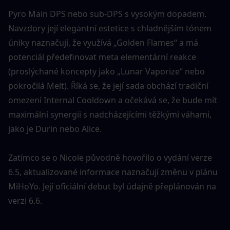
Pyro Main DPS nebo sub-DPS s vysokým dopadem. 
Navzdory její elegantní estetice s chladnějším tónem 
úniky naznačují, že využívá „Golden Flames“ a má 
potenciál předefinovat meta elementární reakce 
(proslýchané koncepty jako „Lunar Vaporize“ nebo 
pokročilá Melt). Říká se, že její sada obchází tradiční 
omezení Internal Cooldown a očekává se, že bude mít 
maximální synergii s nadcházejícími těžkými váhami, 
jako je Durin nebo Alice.
Zatímco se o Nicole původně hovořilo o vydání verze 
6.5, aktualizované informace naznačují změnu v plánu 
MiHoYo. Její oficiální debut byl údajně přeplánován na 
verzi 6.6.