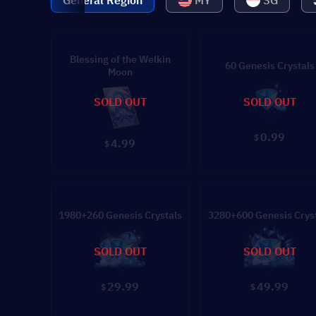
General Region
MY
SG
Blessing of the Welkin
60 Genesis Crystals
Moon
SOLD OUT
SOLD OUT
0.99
$
4.99
$
1980+260 Genesis Crystals
3280+600 Genesis Crys
SOLD OUT
SOLD OUT
29.99
49.99
$
$