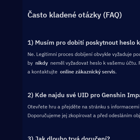
Často kladené otázky (FAQ)
1) Musím pro dobití poskytnout heslo
Ne. Legitimní proces dobíjení obvykle vyžaduje po
by  
nikdy
  neměl vyžadovat heslo k vašemu účtu. P
a kontaktujte  
online zákaznický servis
.
2) Kde najdu své UID pro Genshin Imp
Otevřete hru a přejděte na stránku s informacemi o
Doporučujeme jej zkopírovat a před odesláním obj
3) Jak dlouho trvá doručení?