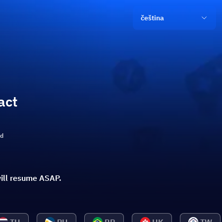
čeština
act
ld
ill resume ASAP.