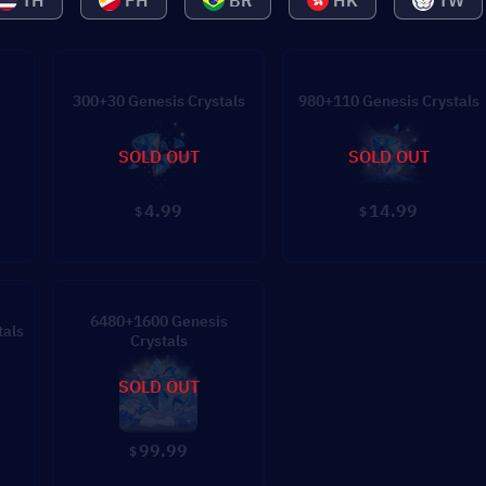
TH
PH
BR
HK
TW
300+30 Genesis Crystals
980+110 Genesis Crystals
SOLD OUT
SOLD OUT
4.99
14.99
$
$
6480+1600 Genesis
tals
Crystals
SOLD OUT
99.99
$