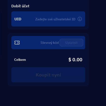
ID
Dobít účet
UID
Uplatnit
$ 0.00
Celkem
Koupit nyní