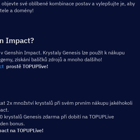
, objevte své oblíbené kombinace postav a vylepšujte je, aby 
átele a domény!
in Impact?
 v Genshin Impact. Krystaly Genesis lze použít k nákupu 
gemy, získání balíčků zdrojů a mnoho dalšího!
ct
  prostě TOPUPlive!
at 2x množství krystalů při svém prvním nákupu jakéhokoli 
act.
0 krystalů Genesis zdarma při dobití na TOPUPLive
eden bonus.
pact na TOPUPLive!