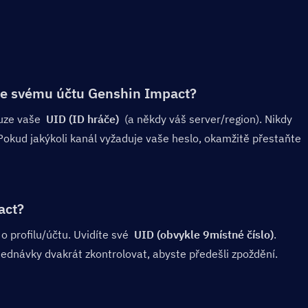
 ke svému účtu Genshin Impact?
uze vaše  
UID (ID hráče)
  (a někdy váš server/region). Nikdy 
okud jakýkoli kanál vyžaduje vaše heslo, okamžitě přestaňte 
act?
 profilu/účtu. Uvidíte své  
UID (obvykle 9místné číslo)
. 
ednávky dvakrát zkontrolovat, abyste předešli zpoždění.