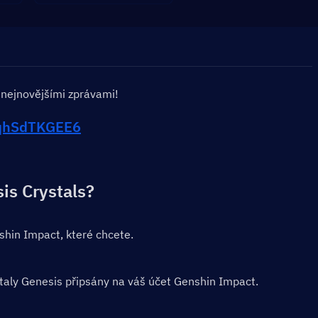
 nejnovějšími zprávami!
g/qhSdTKGEE6
sis Crystals?
shin Impact, které chcete.
aly Genesis připsány na váš účet Genshin Impact.