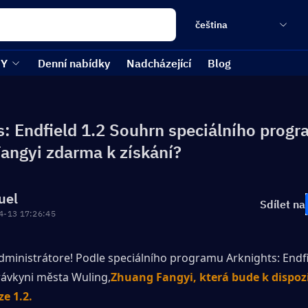
čeština
EY
Denní nabídky
Nadcházející
Blog
s: Endfield 1.2 Souhrn speciálního progr
angyi zdarma k získání?
uel
Sdílet na
4-13 17:26:45
ministrátore! Podle speciálního programu Arknights: Endfie
rávkyni města Wuling,
Zhuang Fangyi, která bude k dispozic
e 1.2.