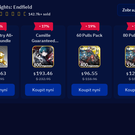
ights: Endfield
Zobraz
142.7k+ sold
9%
- 17%
- 19%
-
ry All-
Camille
60 Pulls Pack
80 Pul
undle
Guaranteed
Bundle
.63
193.46
96.55
12
$
$
$
.95
$ 232.95
$ 118.96
$ 1
nyní
Koupit nyní
Koupit nyní
Koupi