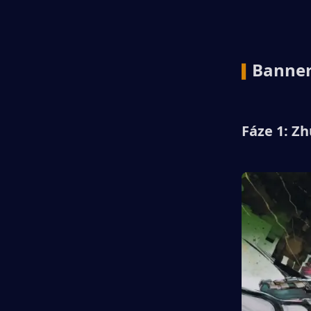
Banner
▍
Fáze 1: Z