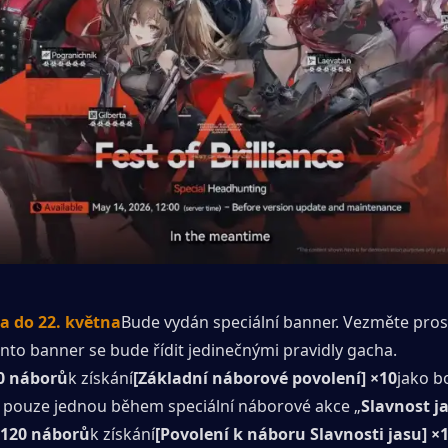
a do 22. května
Bude vydán speciální banner. Vezměte pros
nto banner se bude řídit jedinečnými pravidly gacha.
60 náborů
k získání
[Základní náborové povolení] ×10
jako b
tí pouze jednou během speciální náborové akce „
Slavnost j
120 náborů
k získání
[Povolení k náboru Slavnosti jasu] ×