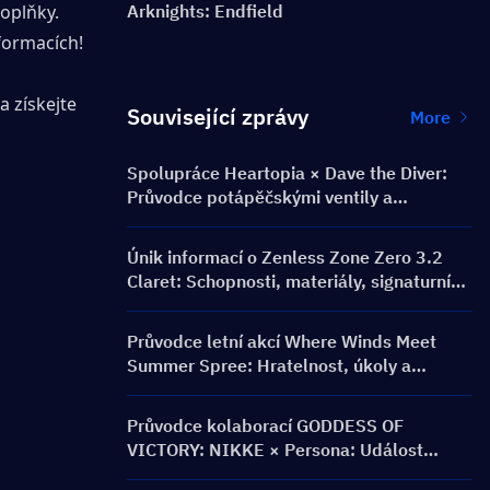
oplňky. 
Arknights: Endfield
nformacích!
a získejte 
Související zprávy
More
Spolupráce Heartopia × Dave the Diver:
Průvodce potápěčskými ventily a
odměnami
Únik informací o Zenless Zone Zero 3.2
Claret: Schopnosti, materiály, signaturní
W-Engine a Mindscape Cinema
Průvodce letní akcí Where Winds Meet
Summer Spree: Hratelnost, úkoly a
odměny
Průvodce kolaborací GODDESS OF
VICTORY: NIKKE × Persona: Událost
PERSONA ON FRONTLINE, postavy,