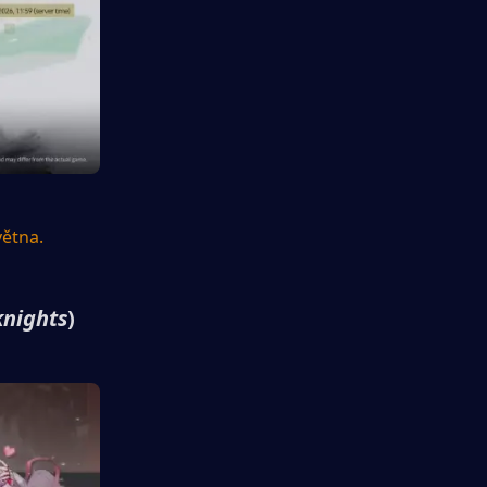
větna.
knights
)