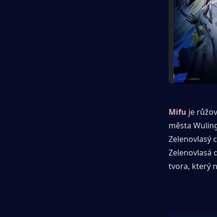
Mifu
je růžov
města Wuling 
Zelenovlasý c
Zelenovlasá 
tvora, který