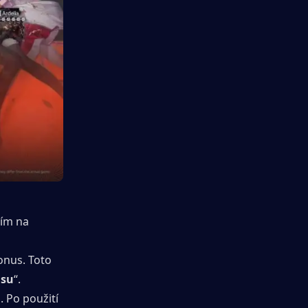
ím na 
onus. Toto 
asu
“.
1
. Po použití 