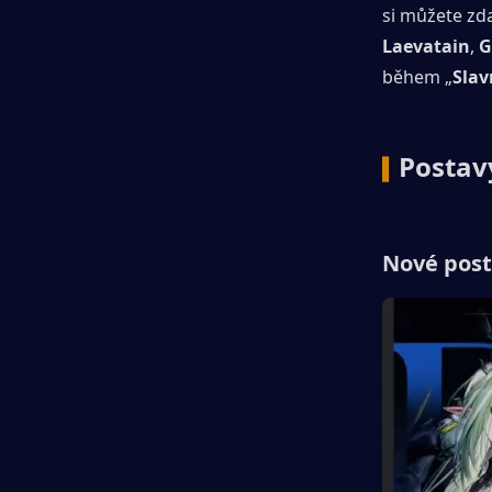
Laevatain
, 
G
během „
Slav
Postavy
▍
Nové pos