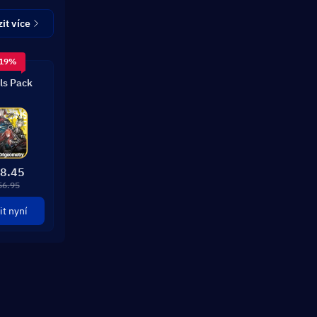
it více
 19%
ls Pack
8.45
56.95
t nyní