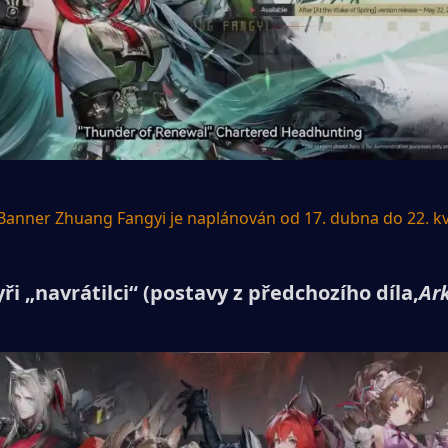
Banner Zhuang Fangyi je naplánován od 17. dubna do 22. k
yři „navrátilci“ (postavy z předchozího díla,
Ar