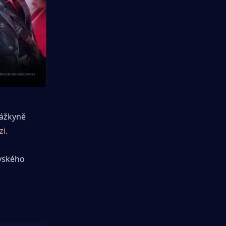
rážkyně 
i.
vského 