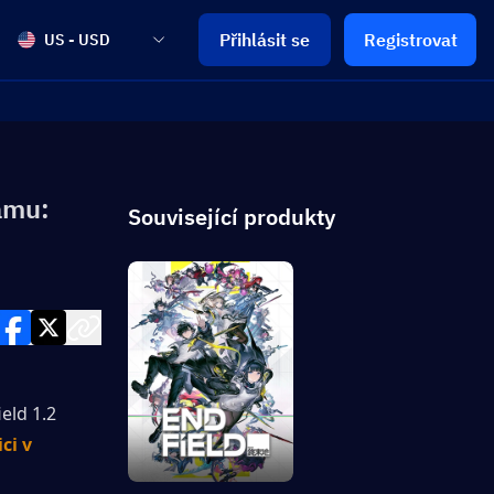
Přihlásit se
Registrovat
US - USD
amu:
Související produkty
ld 1.2 
i v 