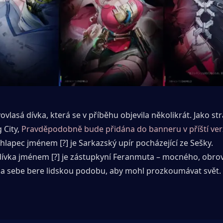
ovlasá dívka, která se v příběhu objevila několikrát. Jako st
City, 
Pravděpodobně bude přidána do banneru v příští verz
hlapec jménem [?] je Sarkazský upír pocházející ze Sešky.
dívka jménem [?] je zástupkyní Feranmuta – mocného, obro
 na sebe bere lidskou podobu, aby mohl prozkoumávat svět.