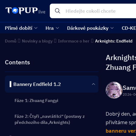
Přímé dobití
Hra
Dárkové poukázky
CD-K
Domů
Novinky a blogy
Informace o her
Arknights: Endfield
Arknight
Contents
Zhuang F
▍Bannery Endfield 1.2
Sam
2026-0
Fáze 1: Zhuang Fangyi
Dobrý den, ad
Fáze 2: Čtyři „navrátilci“ (postavy z
přivítáme sp
předchozího díla,Arknights)
banneru verz