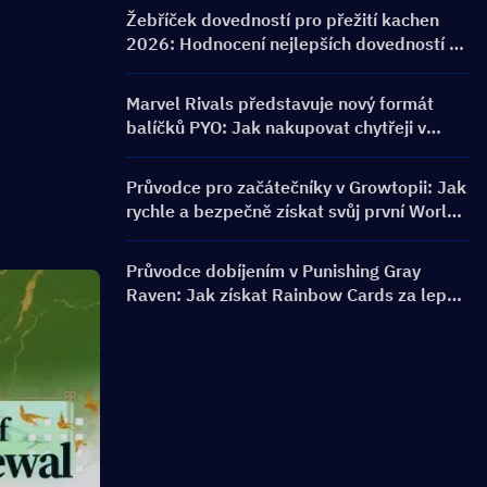
bannery a odměny
Žebříček dovedností pro přežití kachen
2026: Hodnocení nejlepších dovedností a
průvodce sestavením
Marvel Rivals představuje nový formát
balíčků PYO: Jak nakupovat chytřeji v
aktualizaci obchodu pro sezónu 9.5
Průvodce pro začátečníky v Growtopii: Jak
rychle a bezpečně získat svůj první World
Lock
Průvodce dobíjením v Punishing Gray
Raven: Jak získat Rainbow Cards za lepší
cenu?