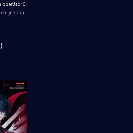
si můžete zdarma vybrat a získat jednoho z následujících 6hvězdičkových operátorů: 
ouze jednou 
)