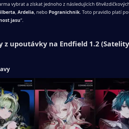
ilberta
, 
Ardelia
, nebo 
Pogranichnik
. Toto pravidlo platí p
nost jasu
“.
 z upoutávky na Endfield 1.2 (Satelity
tavy