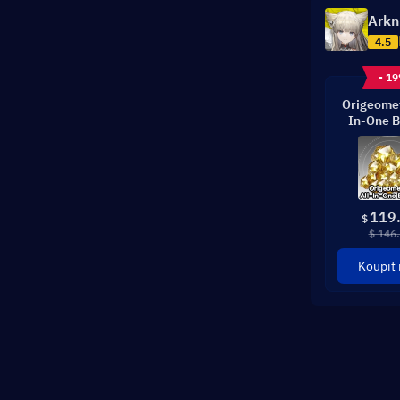
Arkn
4.5
- 1
Origeomet
In-One B
119
$
$ 146
Koupit 