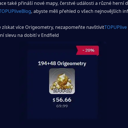
ace také přináší nové mapy, čerstvé události a různé herní d
TOPUPliveBlog
, abyste měli přehled o všech nejnovějších i
 získat více Origeometry, nezapomeňte navštívit
TOPUPlive
ní slevu na dobití v Endfield