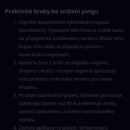
Praktické kroky ke snížení pingu
Vypněte automatické vyhledávání zápasů 
(AutoMatch). Vypnutím této funkce snížíte šanci 
na připojení ke vzdálenému serveru. Místo toho 
hrajte sólo nebo se připojte k týmům v 
konkrétních regionech.
Vytvořte četu s hráči ze stejného regionu. 
Skupiny s hráči z různých regionů způsobují 
suboptimální směrování serveru pro celou 
skupinu.
Použijte kabelové připojení. Ethernet poskytuje 
stabilnější latenci než Wi-Fi a eliminuje ztrátu 
paketů způsobenou rušením bezdrátového 
signálu.
Zavřete aplikace na pozadí. Streamování, 