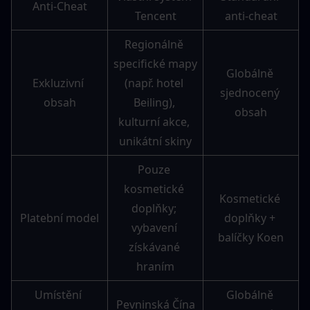
Anti-Cheat
Tencent
anti-cheat
Regionálně 
specifické mapy 
Globálně 
Exkluzivní 
(např. hotel 
sjednocený 
obsah
Beiling), 
obsah
kulturní akce, 
unikátní skiny
Pouze 
kosmetické 
Kosmetické 
doplňky; 
Platební model
doplňky + 
vybavení 
balíčky Koen
získávané 
hraním
Umístění 
Globálně 
Pevninská Čína