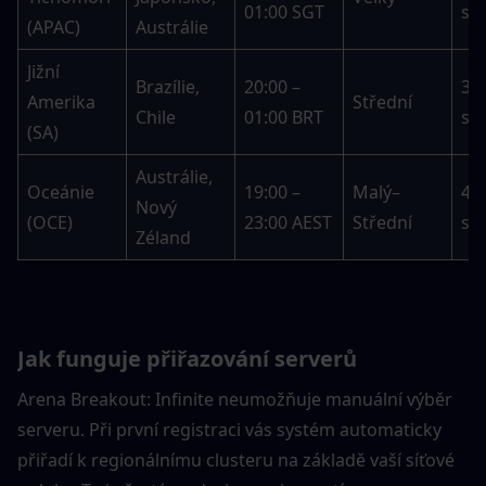
01:00 SGT
se
(APAC)
Austrálie
Jižní 
Brazílie, 
20:00 – 
30–
Amerika 
Střední
Chile
01:00 BRT
se
(SA)
Austrálie, 
Oceánie 
19:00 – 
Malý–
45–
Nový 
(OCE)
23:00 AEST
Střední
se
Zéland
Jak funguje přiřazování serverů
Arena Breakout: Infinite neumožňuje manuální výběr 
serveru. Při první registraci vás systém automaticky 
přiřadí k regionálnímu clusteru na základě vaší síťové 