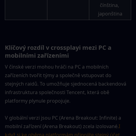
čínština, 
japonština
Klíčový rozdíl v crossplayi mezi PC a 
mobilními zařízeními
V čínské verzi mohou hráči na PC a mobilních 
zařízeních tvořit týmy a společně vstupovat do 
stejných raidů. To umožňuje sjednocená backendová 
infrastruktura společnosti Tencent, která obě 
platformy plynule propojuje.
V globální verzi jsou PC (Arena Breakout: Infinite) a 
mobilní zařízení (Arena Breakout) zcela izolované.
I 
když si ke oběma platformám připojíte stejný účet 