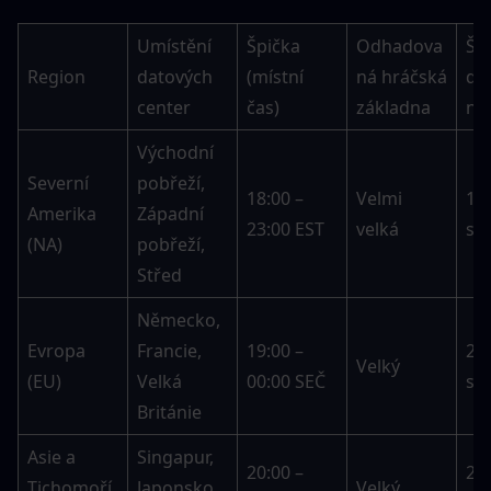
Umístění 
Špička 
Odhadova
Špi
Region
datových 
(místní 
ná hráčská 
do
center
čas)
základna
ní
Východní 
Severní 
pobřeží, 
18:00 – 
Velmi 
15–
Amerika 
Západní 
23:00 EST
velká
se
(NA)
pobřeží, 
Střed
Německo, 
Evropa 
Francie, 
19:00 – 
20–
Velký
(EU)
Velká 
00:00 SEČ
se
Británie
Asie a 
Singapur, 
20:00 – 
25–
Tichomoří 
Japonsko, 
Velký