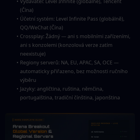
Vydavatel: Level Infinite (globálně), Tencent 
(Čína)
Účetní systém: Level Infinite Pass (globálně), 
QQ/WeChat (Čína)
Crossplay: Žádný — ani s mobilními zařízeními, 
ani s konzolemi (konzolová verze zatím 
neexistuje)
Regiony serverů: NA, EU, APAC, SA, OCE — 
automaticky přiřazeno, bez možnosti ručního 
výběru
Jazyky: angličtina, ruština, němčina, 
portugalština, tradiční čínština, japonština