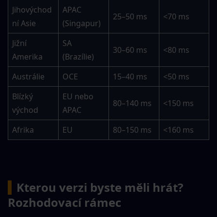
Jihovýchod
APAC 
25–50 ms
<70 ms
ní Asie
(Singapur)
Jižní 
SA 
30–60 ms
<80 ms
Amerika
(Brazílie)
Austrálie
OCE
15–40 ms
<50 ms
Blízký 
EU nebo 
80–140 ms
<150 ms
východ
APAC
Afrika
EU
80–150 ms
<160 ms
▍
Kterou verzi byste měli hrát? 
Rozhodovací rámec