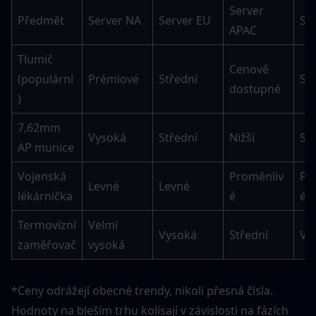
Server 
Předmět
Server NA
Server EU
Se
APAC
Tlumič 
Cenově 
(populární
Prémiové
Střední
St
dostupné
)
7,62mm 
Vysoká
Střední
Nižší
St
AP munice
Vojenská 
Proměnliv
Pr
Levné
Levné
lékárnička
é
é
Termovizní 
Velmi 
Vysoká
Střední
Vz
zaměřovač
vysoká
*Ceny odrážejí obecné trendy, nikoli přesná čísla. 
Hodnoty na bleším trhu kolísají v závislosti na fázích 