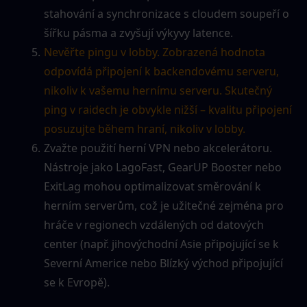
stahování a synchronizace s cloudem soupeří o 
šířku pásma a zvyšují výkyvy latence.
Nevěřte pingu v lobby. Zobrazená hodnota 
odpovídá připojení k backendovému serveru, 
nikoliv k vašemu hernímu serveru. Skutečný 
ping v raidech je obvykle nižší – kvalitu připojení 
posuzujte během hraní, nikoliv v lobby.
Zvažte použití herní VPN nebo akcelerátoru. 
Nástroje jako LagoFast, GearUP Booster nebo 
ExitLag mohou optimalizovat směrování k 
herním serverům, což je užitečné zejména pro 
hráče v regionech vzdálených od datových 
center (např. jihovýchodní Asie připojující se k 
Severní Americe nebo Blízký východ připojující 
se k Evropě).