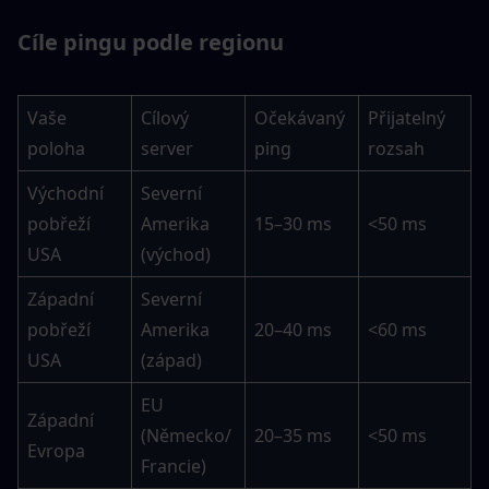
Cíle pingu podle regionu
Vaše 
Cílový 
Očekávaný 
Přijatelný 
poloha
server
ping
rozsah
Východní 
Severní 
pobřeží 
Amerika 
15–30 ms
<50 ms
USA
(východ)
Západní 
Severní 
pobřeží 
Amerika 
20–40 ms
<60 ms
USA
(západ)
EU 
Západní 
(Německo/
20–35 ms
<50 ms
Evropa
Francie)