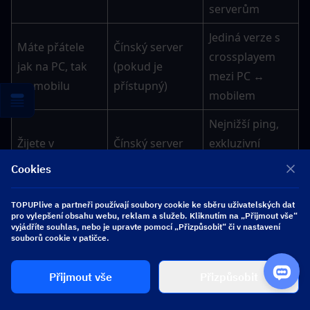
serverům
Jediná verze s 
Máte přátele 
Čínský server 
crossplayem 
jak na PC, tak 
(pokud je 
mezi PC ↔ 
na mobilu
přístupný)
mobilem
Nejnižší ping, 
Žijete v 
Čínský server 
exkluzivní 
pevninské Číně
(obě platformy)
obsah, Tencent 
Cookies
anti-cheat
TOPUPlive a partneři používají soubory cookie ke sběru uživatelských dat
Servery v 
pro vylepšení obsahu webu, reklam a služeb. Kliknutím na „Přijmout vše“
vyjádříte souhlas, nebo je upravte pomocí „Přizpůsobit“ či v nastavení
regionu APAC 
souborů cookie v patičce.
poskytují 
Jste v 
Globální 
slušnou latenci; 
Přijmout vše
Přizpůsobit
jihovýchodní 
(kterákoli 
ping na 
Asii
platforma)
čínských 