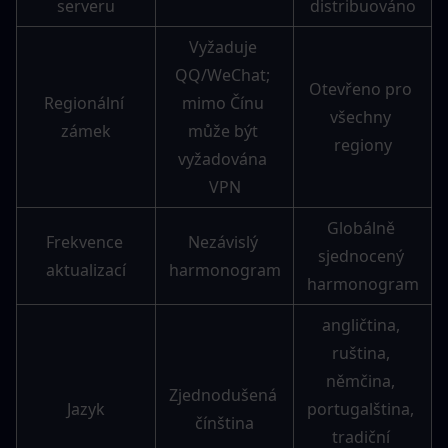
serveru
distribuováno
Vyžaduje 
QQ/WeChat; 
Otevřeno pro 
Regionální 
mimo Čínu 
všechny 
zámek
může být 
regiony
vyžadována 
VPN
Globálně 
Frekvence 
Nezávislý 
sjednocený 
aktualizací
harmonogram
harmonogram
angličtina, 
ruština, 
němčina, 
Zjednodušená 
Jazyk
portugalština, 
čínština
tradiční 