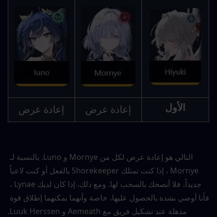
الأول
إعادة عرض
إعادة عرض
التالي هو إعادة عرض لكل من Mornye و Luno. بالنسبة لـ 
Mornye ، إذا كنت تمتلك Shorekeeper بالفعل أو كنت لاعباً 
جديداً، فلا أنصحك بالسحب لها. ومع ذلك، إذا كان لديك Lynae ، 
فأنا أوصي بشدة بالحصول عليها، خاصة وأنهما يمكنهما إطلاق قوة 
مذهلة عند تشكيل فريق مع Aemeath و Luuk Herssen.