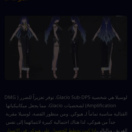
لوسيلا هي شخصية Glacio Sub-DPS. توفر تعزيزاً للضرر (DMG 
Amplification) لشخصيات Glacio، مما يجعل ميكانيكياتها 
القتالية مناسبة تماماً لـ هيوكي. ومن منظور القصة، لوسيلا مقربة 
جداً من هيوكي، لذا هناك احتمالية كبيرة لانتمائهما إلى نفس 
الفريق. وبالتالي،
إذا كنت تخطط للحصول على هيوكي في الإصدار 