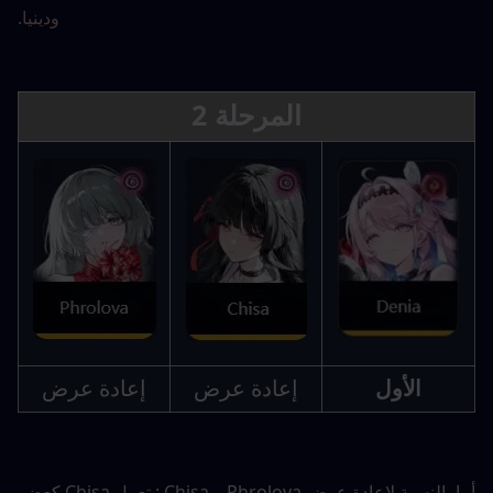
ودينيا.
المرحلة 2
الأول
إعادة عرض
إعادة عرض
أما بالنسبة لإعادة عرض Phrolova و Chisa : تعمل Chisa كعضو 