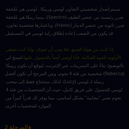
سيتم إصدار شخصيتي التعاون لوسي وربيكا . لوسي هي مُلحقة 
ضرر رئيسية من عنصر الطيف (Spectro)، بينما ربيكا هي مُلحقة 
ضرر ثانوية من عنصر الدمار (Havoc). وباعتبارها شخصية تعاون، 
قد يكون من الصعب إعادة إطلاق راية لوسي في المستقبل.
إذا كنت من هواة الجمع، فلا يجب أن تفوتك. وإذا كنت تعطي 
الأولوية للقوة القتالية، فأنا أوصي أيضاً بالحصول عليها.
اسمح لي 
بالتوضيح: بناءً على التسريبات عبر الإنترنت، يُتوقع أن تكون ريبيكا 
(Rebecca) شخصية من فئة 4 نجوم، ومن المرجح أن تكون أفضل 
زميلة لـ لوسي (Lucy). لذلك، ستحتاج فقط إلى سحب 
لوسي للحصول على فريق كامل، حيث أن الشخصيات من فئة 4 
نجوم تعتبر "مجانية" بشكل أساسي، مما يوفر لك قدراً كبيراً من 
الموارد لشخصيات أخرى.
●
المرحلة 2