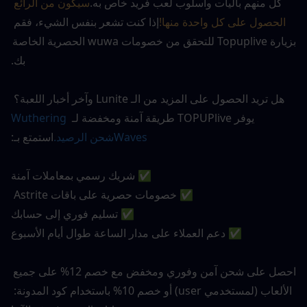
كل منهم بآليات وأسلوب لعب فريد خاص به.
سيكون من الرائع 
الحصول على كل واحدة منها!
إذا كنت تشعر بنفس الشيء، فقم 
بزيارة Topuplive للتحقق من خصومات wuwa الحصرية الخاصة 
بك.
هل تريد الحصول على المزيد من الـ Lunite وآخر أخبار اللعبة؟ 
يوفر TOPUPlive طريقة آمنة ومخفضة لـ 
Wuthering 
Waves
شحن الرصيد
.
استمتع بـ:
✅ شريك رسمي بمعاملات آمنة
✅ خصومات حصرية على باقات Astrite 
✅ تسليم فوري إلى حسابك
✅ دعم العملاء على مدار الساعة طوال أيام الأسبوع
احصل على شحن آمن وفوري ومخفض مع خصم 12% على جميع 
الألعاب (لمستخدمي user) أو خصم 10% باستخدام كود المدونة: 