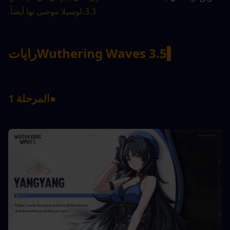
3.3،
لوسيلا
 موصى بها أيضاً.
▍
Wuthering Waves 3.5
رايات
●
المرحلة 1