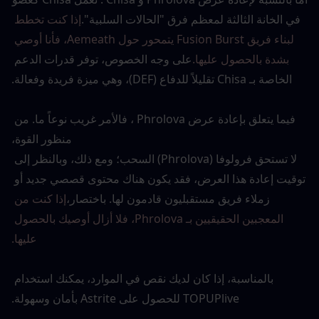
في الخانة الثالثة لمعظم فرق "الحالات السلبية".
إذا كنت تخطط 
لبناء فريق Fusion Burst يتمحور حول Aemeath، فأنا أوصي 
بشدة بالحصول عليها.
على وجه الخصوص، توفر قدرات الدعم 
الخاصة بـ Chisa تقليلاً للدفاع (DEF)، وهي ميزة فريدة وفعالة.
فيما يتعلق بإعادة عرض Phrolova ، فالأمر غريب نوعاً ما. من 
منظور القوة،
لا تستحق فرولوفا (Phrolova) السحب؛ ومع ذلك، وبالنظر إلى 
توقيت إعادة هذا العرض، فقد يكون هناك محتوى قصصي جديد أو 
زملاء فريق مستقبليون قادمون لها. باختصار،
إذا كنت من 
المعجبين الحقيقيين بـ Phrolova، فلا أزال أوصيك بالحصول 
عليها.
بالمناسبة، إذا كان لديك نقص في الموارد، يمكنك استخدام 
TOPUPlive للحصول على Astrite بأمان وسهولة.