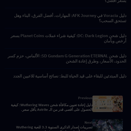
بسعر أفضل؟
دليل Voracia في AFK Journey: المهارات، أفضل الفرق، البناء وهل
تستحق السحب؟
دليل شحن DC: Dark Legion: كيفية شراء عملات Planet Coins بسعر
أرخص وبأمان
دليل شحن SD Gundam G Generation ETERNAL: الألماس، حزم كسر
الحدود، الأسعار، وطرق إعادة الشحن
دليل المبتدئين للبقاء على قيد الحياة للبط: نصائح أساسية للاعبين الجدد
Previous
دليل إعادة تعيين مكافأة شحن Wuthering Waves: كيفية
الحصول على أقصى قدر من الـ Astrite بأقل سعر.
Next
تسريبات إصدار الذكرى السنوية 3.3 للعبة Wuthering