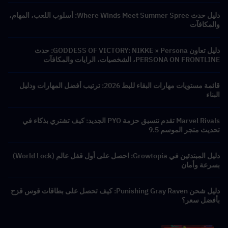
دليل حدث Where Winds Meet Summer Spree: أسلوب اللعب، المهام،
والمكافآت
دليل تعاون GODDESS OF VICTORY: NIKKE × Persona: حدث
PERSONA ON FRONTLINE، الشخصيات، الرايات والمكافآت
قائمة مستويات مهارات البقاء للبط 2026: ترتيب أفضل المهارات ودليل
البناء
Marvel Rivals تقدم تنسيق حزمة PYO الجديد: كيف تشتري بذكاء في
تحديث متجر الموسم 9.5
دليل المبتدئين في Growtopia: احصل على أول قفل عالم (World Lock)
بسرعة وأمان
دليل شحن Punishing Gray Raven: كيف تحصل على بطاقات قوس قزح
بأفضل سعر؟