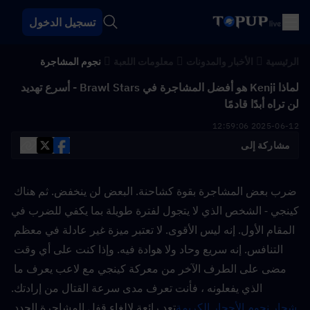
تسجيل الدخول
الرئيسية
الأخبار والمدونات
معلومات اللعبة
نجوم المشاجرة
لماذا Kenji هو أفضل المشاجرة في Brawl Stars - أسرع تهديد
لن تراه أبدًا قادمًا
2025-06-12 12:59:06
مشاركة إلى
ضرب بعض المشاجرة بقوة كشاحنة. البعض لن ينخفض. ثم هناك 
كينجي - الشخص الذي لا يتجول لفترة طويلة بما يكفي للضرب في 
المقام الأول. إنه ليس الأقوى. لا تعتبر ميزة غير عادلة في معظم 
التنافس. إنه سريع وحاد ولا هوادة فيه. وإذا كنت على أي وقت 
مضى على الطرف الآخر من معركة كينجي مع لاعب يعرف ما 
الذي يفعلونه ، فأنت تعرف مدى سرعة القتال من إرادتك.
شجار نجوم الأحجار الكريمة
تعد رائعة لإلغاء قفل المشاجرة الجدد 