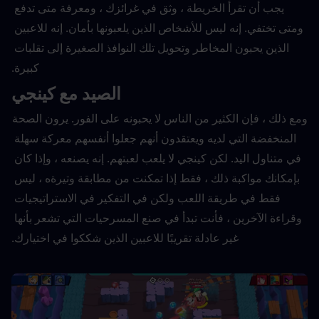
يجب أن تقرأ الخريطة ، وثق في غرائزك ، ومعرفة متى تدفع 
ومتى تختفي. إنه ليس للأشخاص الذين يلعبونها بأمان. إنه للاعبين 
الذين يحبون المخاطر وتحويل تلك النوافذ الصغيرة إلى تقلبات 
كبيرة.
الصيد مع كينجي
ومع ذلك ، فإن الكثير من الناس لا يحبونه على الفور. يرون الصحة 
المنخفضة التي لديه ويعتقدون أنهم جعلوا أنفسهم معركة سهلة 
في متناول اليد. لكن كينجي لا يلعب لعبتهم. إنه يصنعه ، وإذا كان 
بإمكانك مواكبة ذلك ، فقط إذا تمكنت من مطابقة وتيرةه ، ليس 
فقط في طريقة اللعب ولكن في التفكير في الاستراتيجيات 
وقراءة الآخرين ، فأنت تبدأ في صنع المسرحيات التي تشعر بأنها 
غير عادلة تقريبًا للاعبين الذين شككوا في اختيارك.