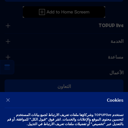
TOPUP live
الخدمة
مساعدة
الأعمال
التعاون
Cookies
[email protected]
[email protected]
تستخدم TOPUPlive وشركاؤها ملفات تعريف الارتباط لجمع بيانات المستخدم
لتحسين محتوى الموقع والإعلانات والخدمات. انقر فوق "قبول الكل" للموافقة، أو قم
بالتعديل عبر "تخصيص" أو تفضيلات ملفات تعريف الارتباط في التذييل.
تابعنا