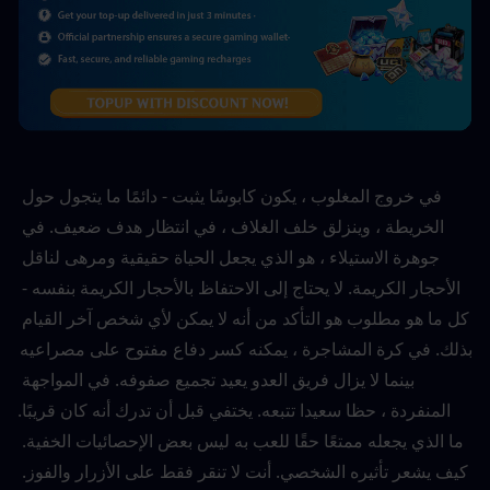
في خروج المغلوب ، يكون كابوسًا يثبت - دائمًا ما يتجول حول 
الخريطة ، وينزلق خلف الغلاف ، في انتظار هدف ضعيف. في 
جوهرة الاستيلاء ، هو الذي يجعل الحياة حقيقية ومرهى لناقل 
الأحجار الكريمة. لا يحتاج إلى الاحتفاظ بالأحجار الكريمة بنفسه - 
كل ما هو مطلوب هو التأكد من أنه لا يمكن لأي شخص آخر القيام 
بذلك. في كرة المشاجرة ، يمكنه كسر دفاع مفتوح على مصراعيه 
بينما لا يزال فريق العدو يعيد تجميع صفوفه. في المواجهة 
المنفردة ، حظا سعيدا تتبعه. يختفي قبل أن تدرك أنه كان قريبًا.
ما الذي يجعله ممتعًا حقًا للعب به ليس بعض الإحصائيات الخفية. 
كيف يشعر تأثيره الشخصي. أنت لا تنقر فقط على الأزرار والفوز. 