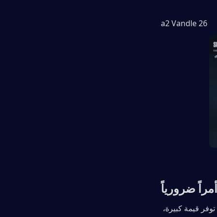
26 a2 Vandle
على الرغم من أن شراء تذكرة المعركة (Battle Pass) يتطلب استثماراً، إلا أنها توفر قيمة كبيرة، 