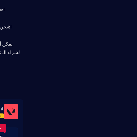
ابحث عن با
اشحن حسابك برصيد VP ا
nt
5
%