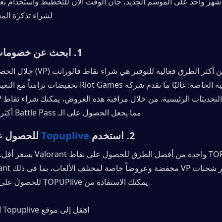
لشراء تذكرة الم
1. ابحث عن خصومات وعروض VP
مما يجعل الحصول على الـ Battle Pass أكثر ملاءمة لميزانيتك.
2. استخدم 
Topuplive
 للحصول على VP
يمكنك الاستفادة من TOPUPlive للحصول على VP بسعر أرخص:
انتقل إلى موقع Topuplive الإلكتروني.