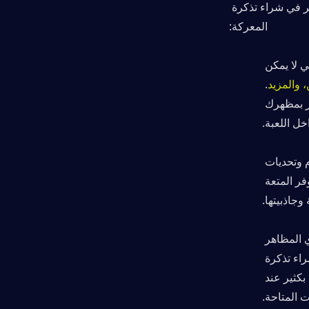
خاصة للاعبين الذين يلعبون فالورانت بنشاط. إليك الأسباب التي تجعلك تفكر في شراء تذكرة 
المعركة:
فتح مكافآت حصرية: تفتح تذكرة القتال العديد من العناصر التجميلية الفريدة التي لا يمكن 
، والمزيد
. 
تساعد هذه العناصر في إضفاء طابع شخصي على تجربتك وتمنحك شعوراً بالفخر بمظهرك 
خل اللعبة.
يوفر المزيد من أهداف اللعبة: يقدم ممر المعركة (Battle Pass) للاعبين مهام وتحديات 
تمنحهم شيئاً يسعون لتحقيقه. فهو يحول كل مباراة إلى تجربة ذات مغزى، حيث يوفر المتعة 
وجاذبيتها.
 أكثر فعالية من حيث التكلفة من شراء المظاهر بشكل فردي: إذا كنت ستشتري المظاهر 
ومستحضرات التجميل من المتجر بشكل فردي، فستكون التكلفة أعلى بكثير من شراء تذكرة 
المعركة (Battle Pass). القيمة التي تحصل عليها من تذكرة المعركة تتجاوز سعرها بكثير عند 
 المتاحة.