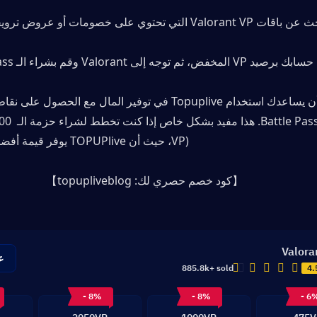
قات Valorant VP التي تحتوي على خصومات أو عروض ترويجية خاصة.
لمخفض، ثم توجه إلى Valorant وقم بشراء الـ Battle Pass.
لشراء الـ s
VP)، حيث أن TOPUPlive
يوفر قيمة أفضل لحزم 
【كود خصم حصري لك: topupliveblog】
Valora
ع
885.8k+ sold
4.
- 8%
- 8%
- 6