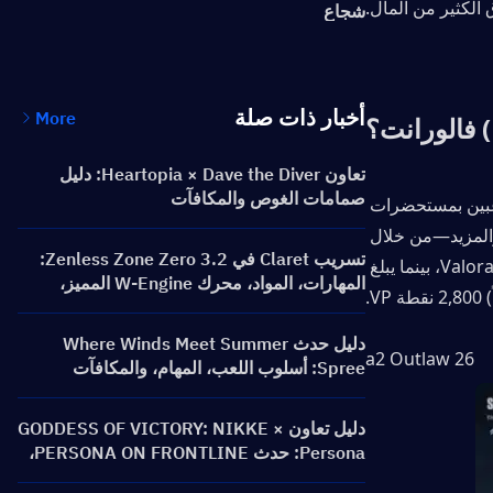
شجاع
أخبار ذات صلة
More
تعاون Heartopia × Dave the Diver: دليل
صمامات الغوص والمكافآت
تُعد تذكرة معركة Valorant (Battle Pass) حزمة محتوى موسمية تكافئ اللاعبين بمستحضرات 
تجميل حصرية—مثل المظاهر (skins)، وتمائم الأسلحة، وبطاقات اللاعبين، والمزيد—من خلال 
تسريب Claret في Zenless Zone Zero 3.2:
التحديات والمهمات. تبلغ تكلفة تذكرة المعركة القياسية 1,000 من نقاط Valorant (VP)، بينما يبلغ 
المهارات، المواد، محرك W-Engine المميز،
وسينما العقل
دليل حدث Where Winds Meet Summer
26 a2 Outlaw
Spree: أسلوب اللعب، المهام، والمكافآت
دليل تعاون GODDESS OF VICTORY: NIKKE ×
Persona: حدث PERSONA ON FRONTLINE،
الشخصيات، الرايات والمكافآت