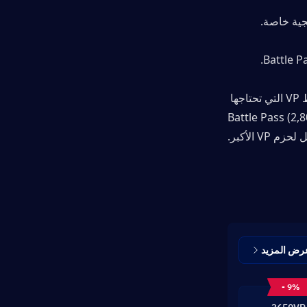
يمكن أن يساعدك استخدام Topuplive في توفير المال مع الحصول على نقاط VP التي تحتاجها 
Battle Pas. هذا مفيد بشكل خاص إذا كنت تخطط لشراء حزمة الـ Battle Pass (2,800 
VP الأكبر.
رض المزيد
- 9%