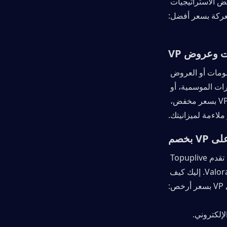
مع بقاء شهر واحد على الموسم الجديد، حان الوقت الآن للتخطيط واستخدام بعض الاستراتيجيات 
عركة بسعر أفضل:
تعد واحدة من أكثر الطرق فعالية للتوفير هي شراء نقاط فالورانت (VP) خلال الخصومات أو العروض 
الترويجية الخاصة. غالبًا ما تقدم شركة Riot Games تخفيضات تزامناً مع التغيرات الموسمية، أو 
الأعياد، أو التحديثات الرئيسية. من خلال مراقبة هذه العروض، يمكنك شراء نقاط VP بسعر مخفض، 
 بخصم
تعد TOPUPlive واحدة من أفضل الطرق للحصول على نقاط Valorant بسعر أقل. تقدم Topuplive 
بشكل متكرر شحنات VP مخفضة وعروضاً خاصة لمختلف الألعاب، بما في ذلك Valorant. إليك كيف 