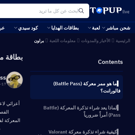
شحن مباشر
لعبة
بطاقات الهدايا
كود سيدي
عر
الرئيسية
الأخبار والمدونات
معلومات اللعبة
براون
بطاقة معركة Valorant الموسم 26 ال
Contents
oss
▍ما هو ممر معركة (Battle Pass)
:31:36
فالورانت؟
▍لماذا يعد شراء تذكرة المعركة (Battle
Pass) أمراً ضرورياً
▍كيفية شراء تذكرة معركة Valorant