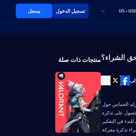
تسجيل الدخول
يسجل
US - US
منتجات ذات صلة
لى
أعزائي لاعبي Valorant ، مع بقاء شهر واحد فقط على وصول الموسم الجديد، يتزايد الحماس حول 
الفصل القادم وتذكرة المعركة (Battle Pass) الخاصة به. إذا كنت تخطط للحصول على تذكرة 
المعركة لفتح جلود حصرية، وتمائم الأسلحة، ومكافآت أخرى، فقد حان الوقت الآن للبدء في التفكير 
في كيفية الحصول عليها بسعر أقل. في هذا الدليل، سنوضح لك كيفية شراء تذكرة معركة 