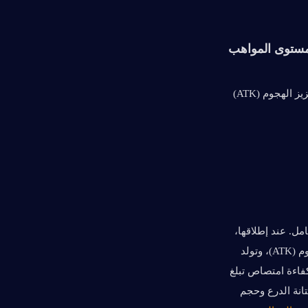
بصفتها شخصية دعم خارج الميدان من فئة 5 نجوم، تستخدم محفز Pyro وتعتمد على تعزيز الهجوم (ATK) 
تُعد مهارتها القتالية (Elemental Skill) هي الجوهر المطلق لمجموعة مهارات نيكول بالكامل. عند إطلاقها، 
زيادة في الهجوم (ATK)، وتولد 
. يتناسب امتصاص الدرع للضرر مع هجوم (ATK) نيكول، ويتميز بكفاءة امتصاص تبلغ 
250% ضد ضرر النار (Pyro DMG). يؤدي رفع مستوى هذه الموهبة مباشرة إلى تعزيز متانة الدرع وحجم 