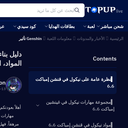
شحن مباشر
لعبة
بطاقات الهدايا
كود سيدي
عر
الرئيسية
الأخبار والمدونات
معلومات اللعبة
Genshin تأثير
Contents
المواد، 
▍نظرة عامة على نيكول في قنشن إمباكت
on
6.6
:47:59
▍مجموعة مهارات نيكول في غينشين
إمباكت 6.6
▍مواد نيكول في قنشن إمباكت 6.6