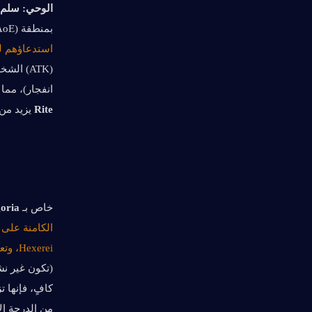
الوحي:
سلم ا
بمنطقة (AoE).
استدعاؤهم 
انفجار)، مما 
Rite
 يزيد من ضرر Arcane Projection بشكل أكبر، مم
خاص بـ Nicole
goria
Hexerei، وتعزز أداء الهجمات المنسقة.
من الدرجة الأو