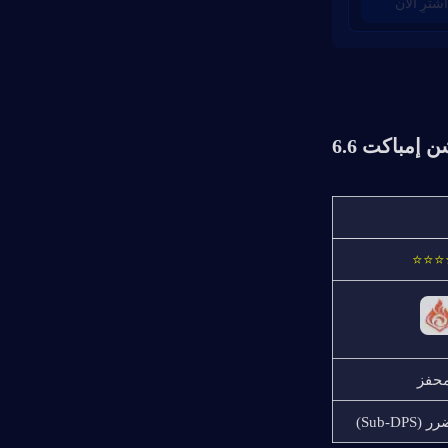
اشترِ الآن
إمباكت 6.6
⭐⭐⭐
محفز
Sub-D)