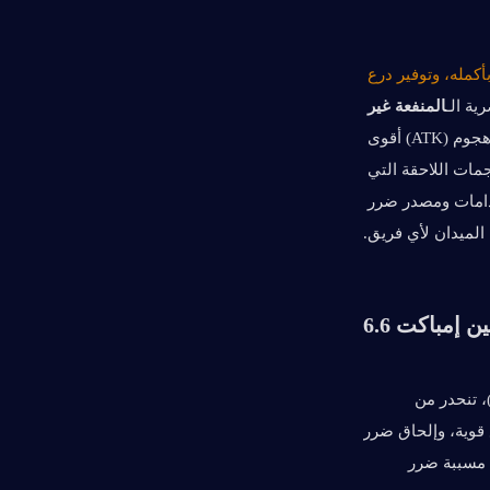
شخصية قادرة على تعزيز هجوم (ATK) الفريق بأكمله، وتوفير درع 
ية الـ
المنفعة غير 
للحصول على تعزيزات هجوم (ATK) أقوى 
ومزايا إضافية. يمكن لانفجارها العنصري (Elemental Burst) إطلاق سلسلة من الهجمات اللاحقة التي 
تختلف وفقًا لعنصر الوحدة النشطة، مما يجعلها مزودة بوفات (buffs) متعددة الاستخدامات ومصدر ضرر 
الميدان لأي فريق.
إمباكت 6.6
نيكول هي شخصية دعم من فئة 5 نجوم، تستخدم المحفز (Catalyst) وعنصر النار (Pyro)، تنحدر من 
هيكسيري (Hexerei). صُممت خصيصاً لتعزيز الهجوم (ATK) لكامل الفريق، وتوفير دروع قوية، وإلحاق ضرر 
منسق متكيف من خارج الميدان؛ حيث تعمل كداعم مرن وممكّن للمرافق بدلاً من كونها مسببة ضرر 