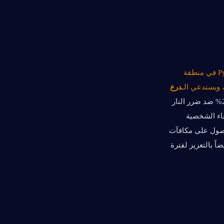
عند الإلقاء، يلحق ضرر Pyro في منطقة 
درع 
يتناسب امتصاص الدرع مع هجوم (ATK) نيكول، ويتميز بفعالية تبلغ 250% ضد ضرر النار 
(Pyro DMG)، مما يضمن حماية موثوقة في المعارك التي يغلب عليها عنصر النار. بعد بقاء الشخصية 
 للحصول على مكافآت 
هجوم (ATK) مضاعفة؛ يتفعل هذا التطوير فوراً لشخصيات Hexerei، والذين يحتفظون أيضاً بالتعزيز لفترة 