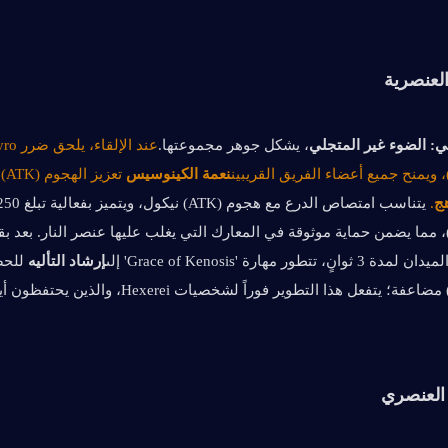
ي:
الضوء غير المتجلي
، يشكل جوهر مجموعتها.
نعمة الكينوسيس
 تعزيز الهجوم (ATK)، ويستدعي الـ
هج
. 
تتطور مهارة 'Grace of Kenosis' إلى
إرشاد التأليه