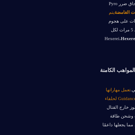
بعد إلحاق ضرر Pyro 
ت الغامضة
يتم 
تعتمد قوة هذه الهجمات على هجوم 
(ATK) الشخصية النشطة، وتُحتسب كضرر خاص بها، وتتفعّل مرة كل 3 ثوانٍ (بحد أقصى 5 مرات لكل 
Hexerei
تعمل مهاراتها 
الكامنة على صقل دورها الداعم: فهي تمدد مدة التعزيزات، وتسرع ترقيات Guidance of Theosis لحلفاء 
تفتح إحدى مهاراتها الكامنة أداة تشبه بوصلة الكنوز خارج القتال 
(تكون غير نشطة في النطاقات والهاوية اللولبية). عند بنائها بنسبة هجوم (ATK%) عالية وشحن طاقة 
كافٍ، فإنها تزيد من قوة الدرع وفعالية التعزيزات والمنفعة خارج الميدان إلى أقصى حد، مما يجعلها داعمًا 