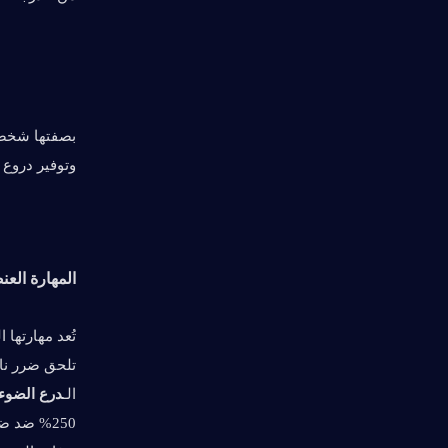
وتوفير دروع Pyro وهجمات المتابعة المنسقة، تتبع نيكول ترتيبًا ثابتًا لترقية المواهب
المهارة الع
تلحق ضرر نار (Pyro) بمساحة تأثير (AoE)، وتم
الـ
درع الضوء 