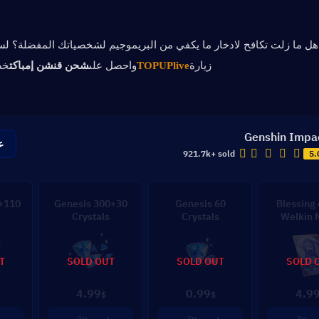
هل ما زلت تكافح لادخار ما يكفي من البريموجيم لشخصياتك المفضلة؟ 
زيارة
TOPUPlive
واحصل على
شحن قنشن إمباكت
خصم
Genshin Impa
ع
921.7k+ sold
5.
300+30 Genesis
60 Genesis
Blessing 
Crystals
Crystals
Welkin 
T
SOLD OUT
SOLD OUT
SOLD 
4.99
0.99
4.9
$
$