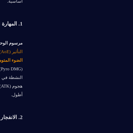
أساسية.
1. المهارة العنصرية
مرسوم الوح
التأثير (AoE)، ويمنح جميع أعضاء الفريق القريبين
الضوء المتو
النشطة في الميدان لمدة 3 ثوانٍ، 
أطول.
2. الانفجار العنصري