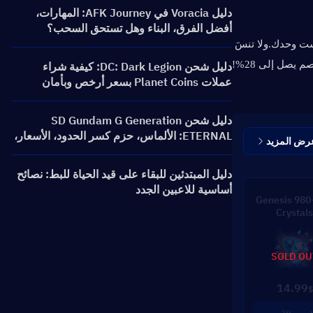
دليل Voracia في AFK Journey: المهارات،
أفضل الفرق، البناء وهل تستحق السحب؟
لست وحدك.
ولا تنسَ 
 يصل إلى 28%!
دليل شحن DC: Dark Legion: كيفية شراء
عملات Planet Coins بسعر أرخص وبأمان
دليل شحن SD Gundam G Generation
ETERNAL: الألماس، حزم كسر الحدود، الأسعار،
رض المزيد
وطرق إعادة الشحن
دليل المبتدئين للبقاء على قيد الحياة للبط: نصائح
أساسية للاعبين الجدد
980+110 Genesis
Crystals
SOLD OU
14.99
$