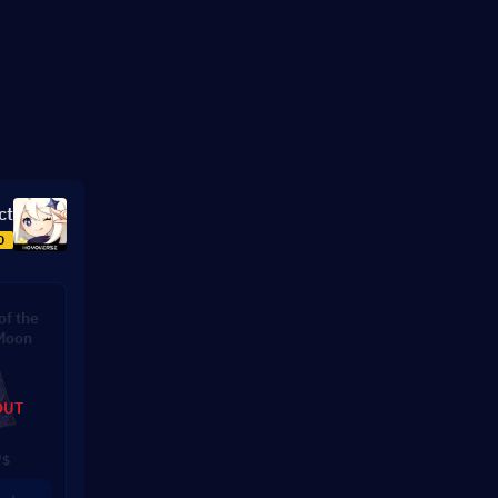
ct
0
of the
Moon
OUT
9
$