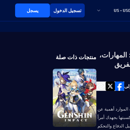
تسجيل الدخول
يسجل
US - US
ل بناء نيكول في Genshin Impact Luna VII (6.6): المهارات،
منتجات ذات صلة
لفريق
لى
أهلاً بعودتكم أيها المسافرون! اليوم، نضع نيكول تحت المجهر. في لعبة لا تقل فيها إدارة الموارد أهمية عن 
مهارات القتال، قد يكون اتخاذ القرار بشأن مكان إنفاق الـ Intertwined Fates التي كسبتها بجهدك أمراً 
مرهقاً. فهل نيكول مجرد شخصية دعم أخرى، أم أن مجموعتها الفريدة من مهارات تقليل الدفاع والتحكم 