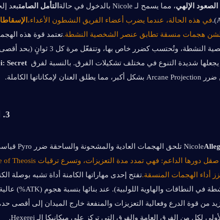
لصعود الإلهي
، مما يسمح لـ Nicole بالدخول في حالة
التأمل الصامت
في هذه الحالة، عندما يضرب أعضاء الفريق النشطون الأعداء،
الإسقاطا
لشن هجمات منسقة تطابق عنصر الشخصية النشطة.
يجعلها شديدة التنوع في مختلف تشكيلات الفرق. بالنسبة لفرق Hexerei،
: Secret 
ا يطلق العنان لإمكاناتها الكاملة.
3. المواهب الكامنة
Alle
 تلحق الهجمات العادية والمشحونة والساحقة ضرر Pyro قياسي.
لى لكل من الفرق العامة والفرق التي تركز على ميكانيكا الـ Hexerei.