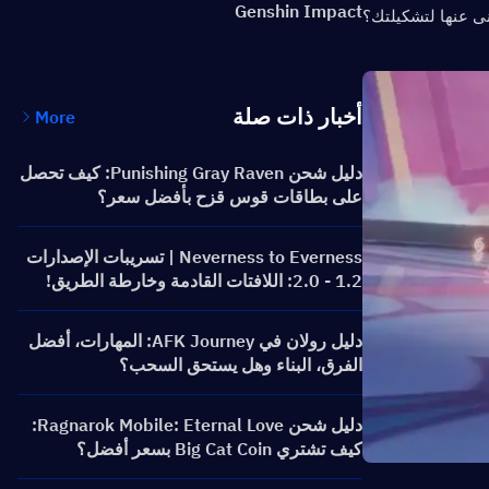
Genshin Impact
نى عنها لتشكيلتك؟
أخبار ذات صلة
More
دليل شحن Punishing Gray Raven: كيف تحصل
على بطاقات قوس قزح بأفضل سعر؟
Neverness to Everness | تسريبات الإصدارات
1.2 - 2.0: اللافتات القادمة وخارطة الطريق!
دليل رولان في AFK Journey: المهارات، أفضل
الفرق، البناء وهل يستحق السحب؟
دليل شحن Ragnarok Mobile: Eternal Love:
كيف تشتري Big Cat Coin بسعر أفضل؟