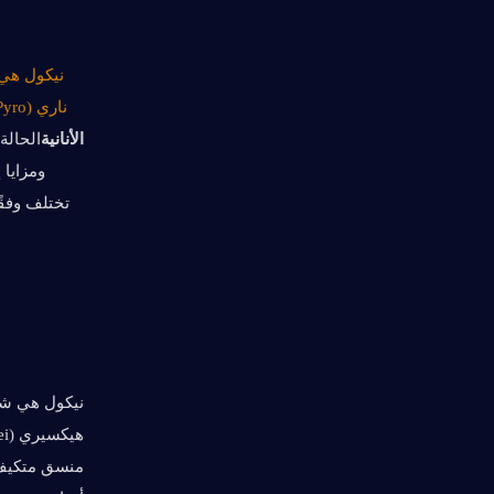
نيكول هي 
ناري (Pyro) قوي، وإلحاق ضرر متزامن مستمر من خارج الميدان.
الأنانية
الحالة