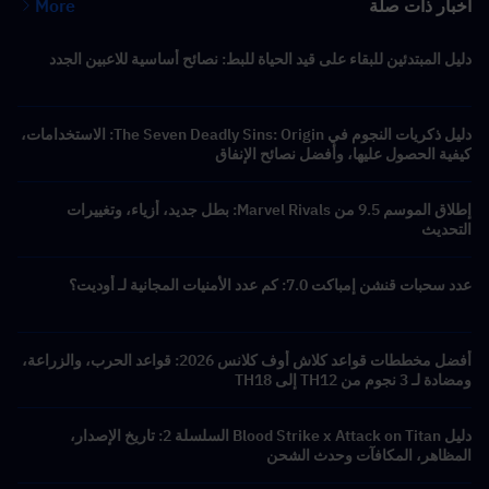
أخبار ذات صلة
More
دليل المبتدئين للبقاء على قيد الحياة للبط: نصائح أساسية للاعبين الجدد
دليل ذكريات النجوم في The Seven Deadly Sins: Origin: الاستخدامات،
كيفية الحصول عليها، وأفضل نصائح الإنفاق
إطلاق الموسم 9.5 من Marvel Rivals: بطل جديد، أزياء، وتغييرات
التحديث
عدد سحبات قنشن إمباكت 7.0: كم عدد الأمنيات المجانية لـ أوديت؟
أفضل مخططات قواعد كلاش أوف كلانس 2026: قواعد الحرب، والزراعة،
ومضادة لـ 3 نجوم من TH12 إلى TH18
دليل Blood Strike x Attack on Titan السلسلة 2: تاريخ الإصدار،
المظاهر، المكافآت وحدث الشحن