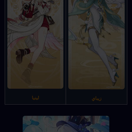
لينيا
زيباي