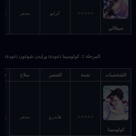
كرايو
⭐⭐⭐⭐⭐
محفز
سيتلالي
المرحلة 2: كولومبينا (عودة) ورايدن شوغون (عودة)
الشخصيات
نجمة
العنصر
سلاح
عودة 4 
هايدرو
⭐⭐⭐⭐⭐
محفز
كولومبينا