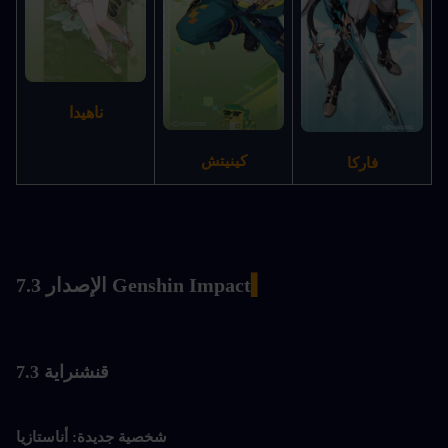
ناهيدا
كينيتش
فاركا
▍
Genshin Impact الإصدار 7.3
قنشن
راية 7.3
أناستازيا
شخصية جديدة: 