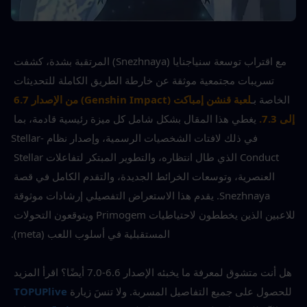
مع اقتراب توسعة سنياجنايا (Snezhnaya) المرتقبة بشدة، كشفت 
تسريبات مجتمعية موثقة عن خارطة الطريق الكاملة للتحديثات 
الخاصة بـ
لعبة قنشن إمباكت (Genshin Impact) من الإصدار 6.7 
إلى 7.3.
يغطي هذا المقال بشكل شامل كل ميزة رئيسية قادمة، بما 
في ذلك لافتات الشخصيات الرسمية، وإصدار نظام Stellar-
Conduct الذي طال انتظاره، والتطوير المبتكر لتفاعلات Stellar 
العنصرية، وتوسعات الخرائط الجديدة، والتقدم الكامل في قصة 
Snezhnaya. يقدم هذا الاستعراض التفصيلي إرشادات موثوقة 
للاعبين الذين يخططون لاحتياطيات Primogem ويتوقعون التحولات 
المستقبلية في أسلوب اللعب (meta).
هل أنت متشوق لمعرفة ما يخبئه الإصدار 6.6-7.0 أيضًا؟ اقرأ المزيد 
للحصول على جميع التفاصيل المسربة. ولا تنسَ زيارة
TOPUPlive