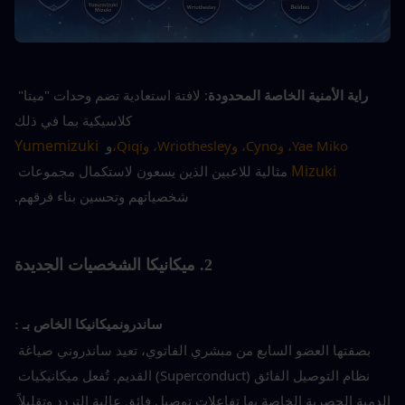
راية الأمنية الخاصة المحدودة
: لافتة استعادية تضم وحدات "ميتا" 
كلاسيكية بما في ذلك
 Yumemizuki 
Yae Miko، وCyno، وWriothesley، وQiqi،
و
Mizuki 
مثالية للاعبين الذين يسعون لاستكمال مجموعات 
شخصياتهم وتحسين بناء فرقهم.
2. ميكانيكا الشخصيات الجديدة
ساندرون
ميكانيكا الخاص بـ :
بصفتها العضو السابع من مبشري الفاتوي، تعيد ساندروني صياغة 
نظام التوصيل الفائق (Superconduct) القديم. تُفعل ميكانيكيات 
الدمية الحصرية الخاصة بها تفاعلات توصيل فائق عالية التردد وتقليلاً 