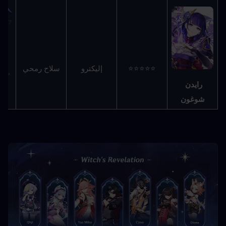
سلاح رمحي
⭐⭐⭐⭐⭐
إليكترو
رايدن 
شوغون