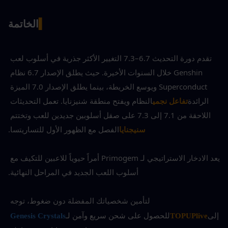
▍
الخاتمة
تقدم دورة التحديث 6.7–7.3 التغيير الأكثر جذرية في أسلوب لعب 
Genshin خلال السنوات الأخيرة. حيث يطلق الإصدار 6.7 نظام 
Superconduct ويوسع الخريطة، بينما يطلق الإصدار 7.0 الميزة 
الرائدة
تفاعل نجمي
النظام ويفتح منطقة شنيزنايا. تعمل التحديثات 
اللاحقة من 7.1 إلى 7.3 على صقل أسلوبين جديدين للعب وتختتم
سنيجنايا
الفصل مع الظهور الأول للتساريتسا.
يعد الادخار الاستراتيجي لـ Primogem أمراً حيوياً للاعبين للتكيف مع 
أسلوب اللعب الجديد في المراحل النهائية.
لتأمين شخصياتك المفضلة دون ضغوط، توجه 
إلى
TOPUPlive
للحصول على شحن سريع وآمن لـ
Genesis Crystals