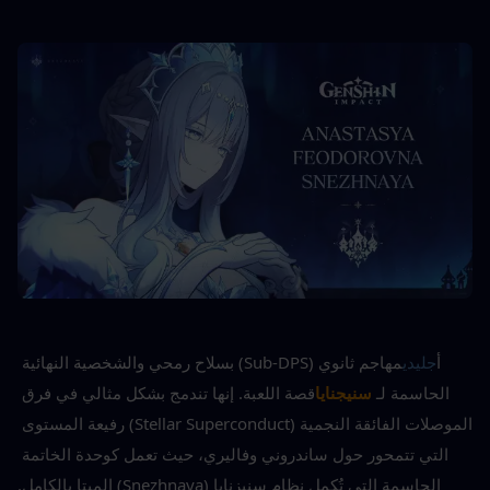
أ
جليدي
مهاجم ثانوي (Sub-DPS) بسلاح رمحي والشخصية النهائية 
الحاسمة لـ 
سنيجنايا
قصة اللعبة. إنها تندمج بشكل مثالي في فرق 
الموصلات الفائقة النجمية (Stellar Superconduct) رفيعة المستوى 
التي تتمحور حول ساندروني وفاليري، حيث تعمل كوحدة الخاتمة 
الحاسمة التي تُكمل نظام سنيزنايا (Snezhnaya) الميتا بالكامل.