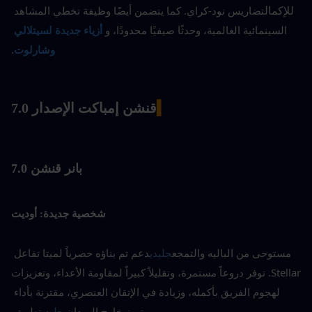
للإكمال
تضاريس نود-كراي. كما يتضمن أيضًا وظيفة تخطي المشاهد 
السينمائية العالمية، وحدثًا صيفيًا محدودًا، و
أزياء جديدة لسيتلالي 
وشارلوت
.
▍
قنشن إمباكت الإصدار 7.0
بانر قنشن 7.0
شخصية جديدة: أوديت
مستوحى من الباليه والتمجع
جليدي
دعم تم بناؤه حصرياً لميتا تفاعل 
Stellar. توفر دروعاً مستمرة، وتقليلاً كبيراً لمقاومة الأعداء، وتعزيزات 
لهجوم الفريق بأكمله، وزيادة في الإتقان العنصري، مقترنة بأداء 
متميز خارج الميدان.
جليدي
تطبيق.