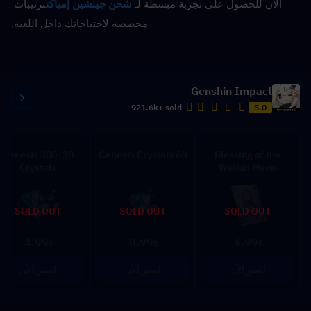
الآن للحصول على تجربة مبسطة لـ 
شحن جينشين إمباكت
ترتيبات 
مخصصة لاحتياجاتك داخل اللعبة.
Genshin Impact
921.6k+ sold
5.0
300+30 Genesis
60 Genesis Crystals
Blessing of the
Crystals
Welkin Moon
SOLD OUT
SOLD OUT
SOLD OUT
4.99
0.99
4.99
$
$
$
اشترِ الآن
اشترِ الآن
اشترِ الآن