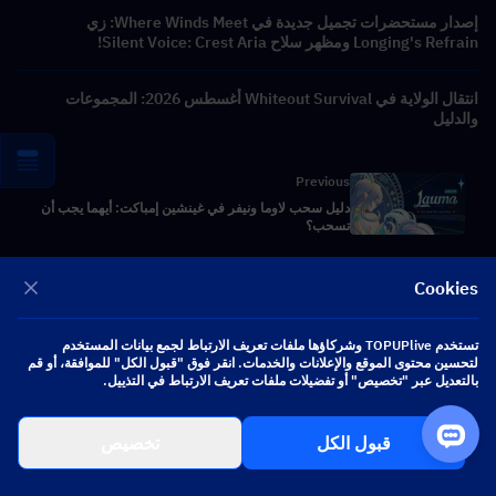
إصدار مستحضرات تجميل جديدة في Where Winds Meet: زي
Longing's Refrain ومظهر سلاح Silent Voice: Crest Aria!
انتقال الولاية في Whiteout Survival أغسطس 2026: المجموعات
والدليل
Previous
دليل سحب لاوما ونيفر في غينشين إمباكت: أيهما يجب أن
تسحب؟
Next
Cookies
أحدث تسريبات غينشين إمباكت حول شنيزنايا: "إلى شنيزنايا
والمستقبل"
تستخدم TOPUPlive وشركاؤها ملفات تعريف الارتباط لجمع بيانات المستخدم
لتحسين محتوى الموقع والإعلانات والخدمات. انقر فوق "قبول الكل" للموافقة، أو قم
بالتعديل عبر "تخصيص" أو تفضيلات ملفات تعريف الارتباط في التذييل.
الولايات المتحدة - USD
قبول الكل
تخصيص
العربية