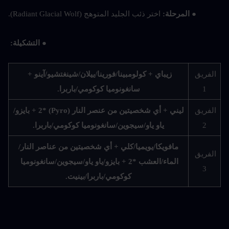
● المرحلة: 
اختر ذئب الجليد المتوهج (Radiant Glacial Wolf).
● التشكيلة:
الفريق 
زيباي + كولومبينا/فورينا/ييلان/شينغتشيو/آينو + 
1
سانغونوميا كوكومي/باربرا.
الفريق 
ليني + أي شخصيتين من عنصر النار (Pyro) *2 + بايزو/
2
ياو ياو/سيجوين/سانغونوميا كوكومي/باربرا.
مافويكا/يويميا/كلي + أي شخصيتين من عناصر النار/
الفريق 
الماء/العشب *2 + بايزو/ياو ياو/سيجوين/سانغونوميا 
3
كوكومي/باربرا/بينيت.