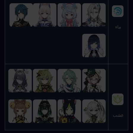
ماء
عشب