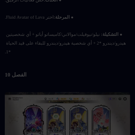
●
 الحدث:
خض فعاليات الرفيق.
●
 المرحلة:
اختر Fluid Avatar of Lava.
● 
التشكيلة: 
نيلو/نيوفيلت/موالاني/كاميساتو أياتو + أي شخصيتين 
هيدرو/ديندرو *2 + أي شخصية هيدرو/ديندرو للبقاء على قيد الحياة 
*1.
الفصل 10