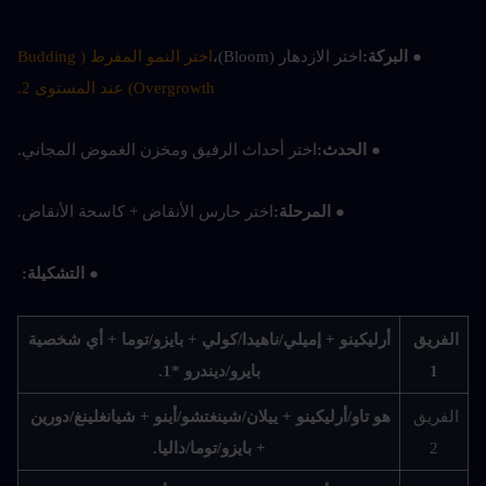
● البركة:
اختر الازدهار (Bloom)،
اختر النمو المفرط (Budding 
Overgrowth) عند المستوى 2.
● الحدث:
اختر أحداث الرفيق ومخزن الغموض المجاني.
● المرحلة:
اختر حارس الأنقاض + كاسحة الأنقاض.
● التشكيلة:
الفريق 
أرليكينو + إميلي/ناهيدا/كولي + بايزو/توما + أي شخصية 
1
بايرو/ديندرو *1.
الفريق 
هو تاو/أرليكينو + ييلان/شينغتشو/أينو + شيانغلينغ/دورين 
2
+ بايزو/توما/داليا.