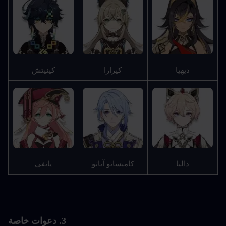
ديهيا
كيرارا
كينيتش
داليا
كاميساتو آياتو
يانفي
3. دعوات خاصة