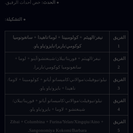
● الحدث: 
خض أحداث الرفيق.
● التشكيلة:
الفريق 
نيفر/الهيثم + كولومبينا + لوما/ناهيدا + سانغونوميا 
1
كوكومي/باربرا/بايزو/ياو ياو.
الفريق 
نيفر/الهيثم + فورينا/ييلان/شينغتشو/آينو + لوما + 
2
سانغونوميا كوكومي/باربرا.
الفريق 
نيلو/نيوفيلت/موالاني/كاميساتو أياتو + كولومبينا + لاوما/
3
ناهيدا + بايزو/ياو ياو.
الفريق 
نيلو/نيوفيلت/موالاني/كاميساتو أياتو + فورينا/ييلان/
4
شينغتشو + لاوما + بايزو/ياو ياو.
الفريق 
Zibai + Columbina + Furina/Yelan/Xingqiu/Aino + 
Sangonomiya Kokomi/Barbara.
5