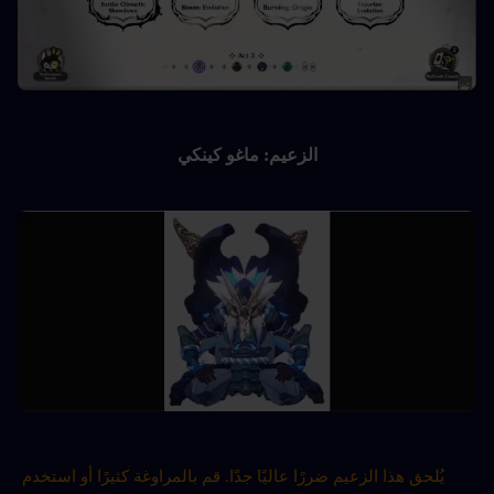
الزعيم: ماغو كينكي
يُلحق هذا الزعيم ضررًا عاليًا جدًا. قم بالمراوغة كثيرًا أو استخدم 