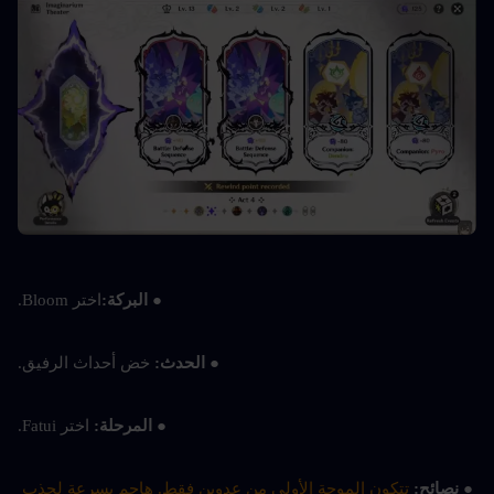
● البركة:
اختر Bloom.
● الحدث: 
خض أحداث الرفيق.
● المرحلة: 
اختر Fatui.
● نصائح: 
تتكون الموجة الأولى من عدوين فقط. هاجم بسرعة لجذب 