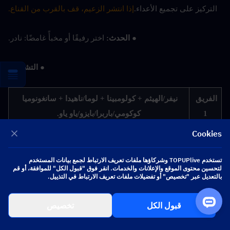
التركيز على تجميع الأعداء.
إذا انتشر الزعيم، قف بالقرب من القناع.
● الحدث: 
اختر رفيقًا أو مخبأً غامضًا: نادر.
● التشكيلة:
الفريق 
نيفر/الهيثم + كولومبينا + لوما/ناهيدا + سانغونوميا 
1
كوكومي/باربرا/بايزو/ياو ياو.
Cookies
الفريق 
نيلو/نيوفيلت/موالاني/كاميساتو أياتو + كولومبينا + لاوما/
2
ناهيدا + بايزو/ياو ياو.
تستخدم TOPUPlive وشركاؤها ملفات تعريف الارتباط لجمع بيانات المستخدم
لتحسين محتوى الموقع والإعلانات والخدمات. انقر فوق "قبول الكل" للموافقة، أو قم
الفريق 
نيوفيلت/موالاني/تارتاليا/كاميساتو آياتو + مافويكا/
بالتعديل عبر "تخصيص" أو تفضيلات ملفات تعريف الارتباط في التذييل.
3
شيانغلينغ/دورين + أي شخصيتين من عنصر الماء/النار 
*2.
قبول الكل
تخصيص
الفريق 
هو تاو/أرليكينو + ييلان/شينغتشو/أينو + شيانغلينغ/دورين 