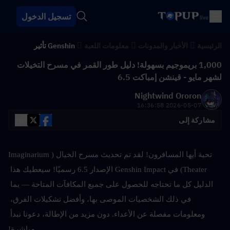
تسجيل الدخول
الرئيسية
الأخبار والمدونات
معلومات اللعبة
Genshin تأثير
1,000 بريموجيم بسهولة! دليل طور القمر في مسرح التخيلات
لشهر مايو - قينشن إمباكت 6.5
Nightwind Ororon
2026-05-07 16:36:58
مشاركة إلى
تحية أيها المسافرون! لقد تم تحديث مسرح الخيال (Imaginarium 
Theater) في Genshin Impact الإصدار 6.5 رسميًا! سيعطيك هذا 
الدليل كل ما تحتاجه للحصول على جميع المكافآت المتاحة — بما 
في ذلك الشخصيات الموصى بها، وأفضل تشكيلات الفرق، 
ومعلومات مفصلة عن الأعداء. دون مزيد من الإطالة، دعونا نبدأ 
مباشرة!