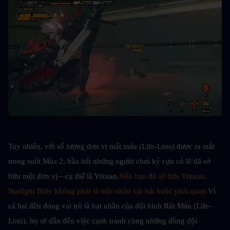
Tuy nhiên, với số lượng đơn vị mất máu (Life-Loss) được ra mắt 
trong suốt Mùa 2, hầu hết những người chơi kỳ cựu có lẽ đã sở 
hữu một đơn vị—cụ thể là Yixuan.
Nếu bạn đã sở hữu Yixuan, 
Starlight Billy không phải là một nhân vật bắt buộc phải quay.
Vì 
cả hai đều đóng vai trò là hạt nhân của đội hình Rút Máu (Life-
Loss), họ sẽ dẫn đến việc cạnh tranh cùng những đồng đội 