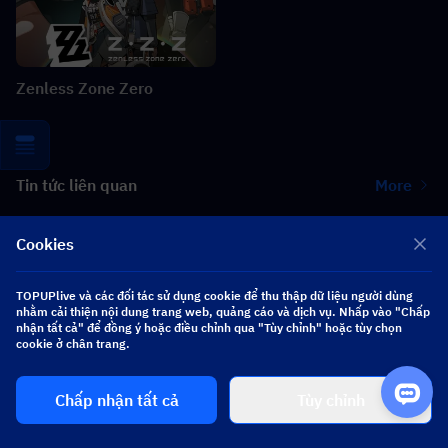
Zenless Zone Zero
Tin tức liên quan
More
Hợp tác Heartopia × Dave the Diver: Hướng dẫn về Van lặn &
Cookies
Phần thưởng
TOPUPlive và các đối tác sử dụng cookie để thu thập dữ liệu người dùng
Rò rỉ Zenless Zone Zero 3.2 Claret: Bộ kỹ năng, Nguyên liệu, W-
nhằm cải thiện nội dung trang web, quảng cáo và dịch vụ. Nhấp vào "Chấp
Engine Trấn và Mindscape Cinema
nhận tất cả" để đồng ý hoặc điều chỉnh qua "Tùy chỉnh" hoặc tùy chọn
cookie ở chân trang.
Hướng dẫn sự kiện Where Winds Meet Summer Spree: Lối chơi,
Nhiệm vụ và Phần thưởng
Chấp nhận tất cả
Tùy chỉnh
Hướng dẫn Hợp tác GODDESS OF VICTORY: NIKKE × Persona: Sự