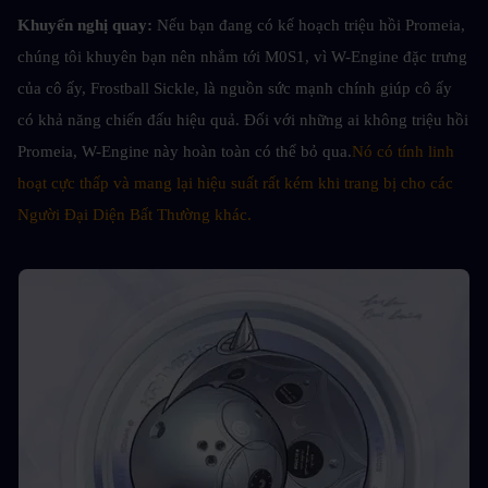
Khuyến nghị quay:
Nếu bạn đang có kế hoạch triệu hồi Promeia, 
chúng tôi khuyên bạn nên nhắm tới M0S1, vì W-Engine đặc trưng 
của cô ấy, Frostball Sickle, là nguồn sức mạnh chính giúp cô ấy 
có khả năng chiến đấu hiệu quả. Đối với những ai không triệu hồi 
Promeia, W-Engine này hoàn toàn có thể bỏ qua.
Nó có tính linh 
hoạt cực thấp và mang lại hiệu suất rất kém khi trang bị cho các 
Người Đại Diện Bất Thường khác.