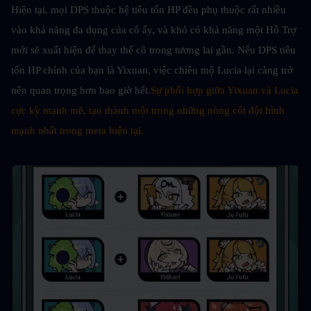
Hiện tại, mọi DPS thuộc hệ tiêu tốn HP đều phụ thuộc rất nhiều 
vào khả năng đa dụng của cô ấy, và khó có khả năng một Hỗ Trợ 
mới sẽ xuất hiện để thay thế cô trong tương lai gần. Nếu DPS tiêu 
tốn HP chính của bạn là Yixuan, việc chiêu mộ Lucia lại càng trở 
nên quan trọng hơn bao giờ hết.
Sự phối hợp giữa Yixuan và Lucia 
cực kỳ mạnh mẽ, tạo thành một trong những nòng cốt đội hình 
mạnh nhất trong meta hiện tại.