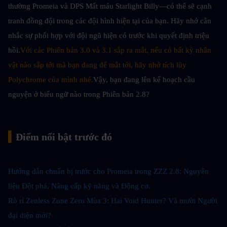
thường Promeia và DPS Mất máu Starlight Billy—có thể sẽ cạnh 
tranh đồng đội trong các đội hình hiện tại của bạn. Hãy nhớ cân 
nhắc sự phối hợp với đội ngũ hiện có trước khi quyết định triệu 
hồi.
Với các Phiên bản 3.0 và 3.1 sắp ra mắt, nếu có bất kỳ nhân 
vật nào sắp tới mà bạn đang để mắt tới, hãy nhớ tích lũy 
Polychrome của mình nhé.
Vậy, bạn đang lên kế hoạch cầu 
nguyện ở biểu ngữ nào trong Phiên bản 2.8?
▍
Điểm nổi bật trước đó
Hướng dẫn chuẩn bị trước cho Promeia trong ZZZ 2.8: Nguyên 
liệu Đột phá, Nâng cấp kỹ năng và Động cơ
.
Rò rỉ Zenless Zone Zero Mùa 3: Hai Void Hunter? Và mười Người 
đại diện mới?