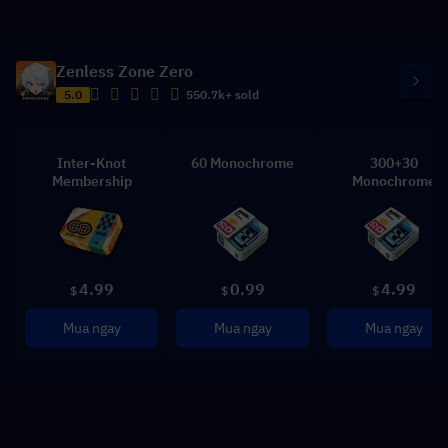
Zenless Zone Zero
5.0
550.7k+ sold
Inter-Knot
60 Monochrome
300+30
Membership
Monochrome
4.99
0.99
4.99
$
$
$
Mua ngay
Mua ngay
Mua ngay