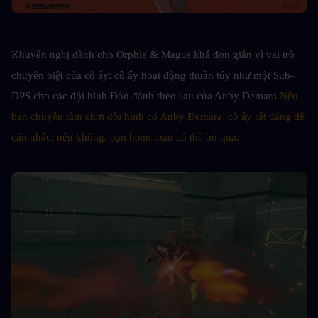
Khuyến nghị dành cho Orphie & Magus khá đơn giản vì vai trò 
chuyên biệt của cô ấy: cô ấy hoạt động thuần túy như một Sub-
DPS cho các đội hình Đòn đánh theo sau của Anby Demara.
Nếu 
bạn chuyên tâm chơi đội hình có Anby Demara, cô ấy rất đáng để 
cân nhắc; nếu không, bạn hoàn toàn có thể bỏ qua.