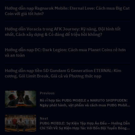
Hướng dẫn nạp Ragnarok Mobile: Eternal Love: Cách mua Big Cat
Coin với giá tốt hơn?
Hướng dẫn Voracia trong AFK Journey: Kỹ năng, Đội hình tốt
nhất, Cách xây dựng & Có đáng để triệu hồi không?
Hướng dẫn nạp DC: Dark Legion: Cách mua Planet Coins rẻ hơn
và an toàn
Hướng dẫn nạp tiền SD Gundam G Generation ETERNAL: Kim
cương, Gói Limit Break, Giá cả và Phương thức nạp
Previous
Rò rỉ hợp tác PUBG MOBILE x NARUTO SHIPPUDEN:
Ngày phát hành, vật phẩm và cách mua PUBG Mobile
UC rẻ hơn
Next
PUBG MOBILE: Sự Kiện Tập Hợp Áo Đấu — Hướng Dẫn
Chi Tiết Về Sự Kiện Hợp Tác Với Bốn Đội Tuyển Bóng
Đá Quốc Gia Lớn