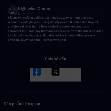
Nightwind Ororon
game writer
I focus on crafting guides, tips, and strategy content that truly
resonates with players. Being deeply invested in Genshin Impact
and Honkai: Star Rail, I love exploring every new map and
character kit. I take my firsthand experience from the latest updates
and turn it into simple, actionable advice to help fellow players
navigate Teyvat and the Cosmos with ease.
Chia sẻ đến
Facebook
X
LINK
Sản phẩm liên quan