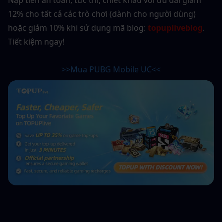
Nạp tiền an toàn, tức thì, chiết khấu với ưu đãi giảm 
12% cho tất cả các trò chơi (dành cho người dùng) 
hoặc giảm 10% khi sử dụng mã blog: 
topupliveblog
. 
Tiết kiệm ngay!
>>Mua PUBG Mobile UC<<