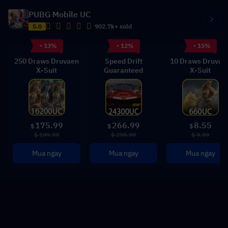
PUBG Mobile UC
5.0
902.7k+ sold
- 13%
- 12%
- 15%
250 Draws Druvaen
Speed Drift
10 Draws Druvae
X-Suit
Guaranteed
X-Suit
175.99
266.99
8.55
$
$
$
$ 199.99
$ 299.99
$ 9.99
Mua ngay
Mua ngay
Mua ngay