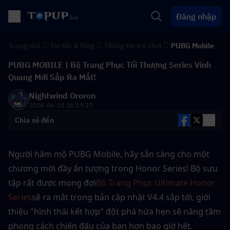
Đăng nhập
Trang chủ
Tin tức & Blog
Thông tin trò chơi
PUBG Mobile
PUBG MOBILE | Bộ Trang Phục Tối Thượng Series Vinh
Quang Mới Sắp Ra Mắt!
Nightwind Ororon
2026-06-02 16:29:27
Chia sẻ đến
Người hâm mộ PUBG Mobile, hãy sẵn sàng cho một 
chương mới đầy ấn tượng trong Honor Series! Bộ sưu 
tập rất được mong đợi
Bộ Trang Phục Ultimate Honor 
Series
sẽ ra mắt trong bản cập nhật V4.4 sắp tới, giới 
thiệu "hình thái kết hợp" đột phá hứa hẹn sẽ nâng tầm 
phong cách chiến đấu của bạn hơn bao giờ hết.