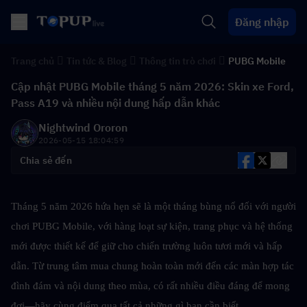
Đăng nhập
Trang chủ
Tin tức & Blog
Thông tin trò chơi
PUBG Mobile
Cập nhật PUBG Mobile tháng 5 năm 2026: Skin xe Ford,
Pass A19 và nhiều nội dung hấp dẫn khác
Nightwind Ororon
2026-05-15 18:04:59
Chia sẻ đến
Tháng 5 năm 2026 hứa hẹn sẽ là một tháng bùng nổ đối với người 
chơi PUBG Mobile, với hàng loạt sự kiện, trang phục và hệ thống 
mới được thiết kế để giữ cho chiến trường luôn tươi mới và hấp 
dẫn. Từ trung tâm mua chung hoàn toàn mới đến các màn hợp tác 
đình đám và nội dung theo mùa, có rất nhiều điều đáng để mong 
đợi—hãy cùng điểm qua tất cả những gì bạn cần biết.