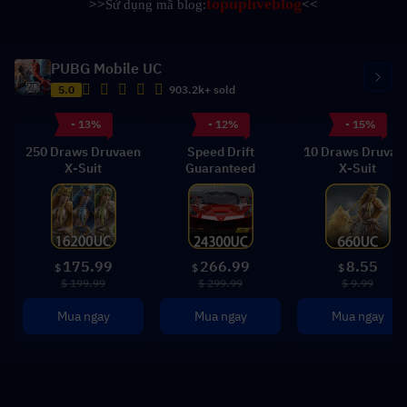
topupliveblog
>>
Sử dụng mã blog:
<<
PUBG Mobile UC
5.0
903.2k+ sold
- 13%
- 12%
- 15%
250 Draws Druvaen
Speed Drift
10 Draws Druvae
X-Suit
Guaranteed
X-Suit
175.99
266.99
8.55
$
$
$
$ 199.99
$ 299.99
$ 9.99
Mua ngay
Mua ngay
Mua ngay