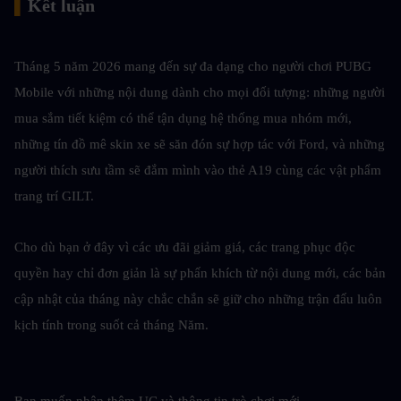
▍
Kết luận
Tháng 5 năm 2026 mang đến sự đa dạng cho người chơi PUBG 
Mobile với những nội dung dành cho mọi đối tượng: những người 
mua sắm tiết kiệm có thể tận dụng hệ thống mua nhóm mới, 
những tín đồ mê skin xe sẽ săn đón sự hợp tác với Ford, và những 
người thích sưu tầm sẽ đắm mình vào thẻ A19 cùng các vật phẩm 
trang trí GILT.
Cho dù bạn ở đây vì các ưu đãi giảm giá, các trang phục độc 
quyền hay chỉ đơn giản là sự phấn khích từ nội dung mới, các bản 
cập nhật của tháng này chắc chắn sẽ giữ cho những trận đấu luôn 
kịch tính trong suốt cả tháng Năm.
Bạn muốn nhận thêm UC và thông tin trò chơi mới 