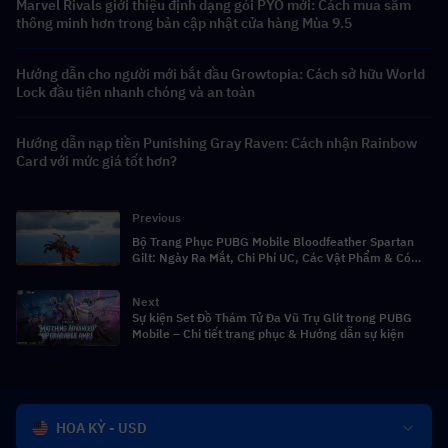
Marvel Rivals giới thiệu định dạng gói PYO mới: Cách mua sắm
thông minh hơn trong bản cập nhật cửa hàng Mùa 9.5
Hướng dẫn cho người mới bắt đầu Growtopia: Cách sở hữu World
Lock đầu tiên nhanh chóng và an toàn
Hướng dẫn nạp tiền Punishing Gray Raven: Cách nhận Rainbow
Card với mức giá tốt hơn?
Previous
Bộ Trang Phục PUBG Mobile Bloodfeather Spartan
Gilt: Ngày Ra Mắt, Chi Phí UC, Các Vật Phẩm & Có
Nên Quay Không?
Next
Sự kiện Set Đồ Thám Tử Đa Vũ Trụ Glit trong PUBG
Mobile – Chi tiết trang phục & Hướng dẫn sự kiện
HOA KỲ - USD