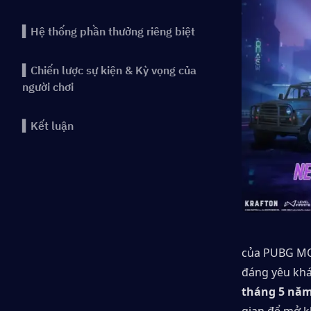
▍Hệ thống phần thưởng riêng biệt
▍Chiến lược sự kiện & Kỳ vọng của
người chơi
▍Kết luận
của PUBG M
đáng yêu khá
tháng 5 năm
gian để mở k