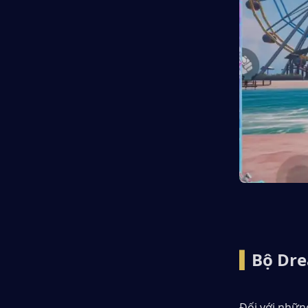
▍
Bộ Dre
Đối với nhữn