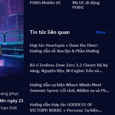
PUBG Mobile UC
Mã UC di động
PUBG
Tin tức liên quan
More
Hợp tác Heartopia × Dave the Diver:
Hướng dẫn về Van lặn & Phần thưởng
Rò rỉ Zenless Zone Zero 3.2 Claret: Bộ kỹ
năng, Nguyên liệu, W-Engine Trấn và
Mindscape Cinema
Hướng dẫn sự kiện Where Winds Meet
Summer Spree: Lối chơi, Nhiệm vụ và Phần
rang phục 
thưởng
đến ngày 23 
Hướng dẫn Hợp tác GODDESS OF
hạn thời 
VICTORY: NIKKE × Persona: Sự kiện