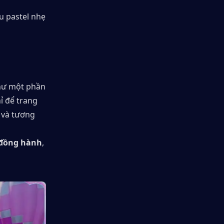
 pastel nhẹ 
hư một phần 
 để trang 
và tương 
 đồng hành
, 