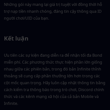
Những gói này mang lại giá trị tuyệt vời đồng thời hỗ 
trợ nạp tiền nhanh chóng, đáng tin cậy thông qua ID 
người chơi/UID của bạn.
Kết luận
Ưu tiên các sự kiện đang diễn ra để nhận tối đa Bond 
miễn phí. Các phương thức thực hiện phần lớn giống 
nhau giữa các phiên bản, trong đó bản Infinite thỉnh 
thoảng sẽ cung cấp phần thưởng lớn hơn trong các 
cột mốc quan trọng. Hãy luôn cập nhật thông tin bằng 
cách kiểm tra thông báo trong trò chơi, Discord chính 
thức và các kênh mạng xã hội của cả bản Mobile và 
Infinite.