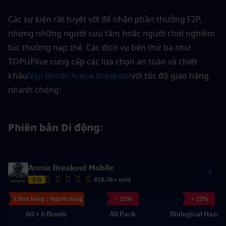
Các sự kiện rất tuyệt vời để nhận phần thưởng F2P, 
nhưng những người sưu tầm hoặc người chơi nghiêm 
túc thường nạp thẻ. Các dịch vụ bên thứ ba như 
TOPUPlive cung cấp các lựa chọn an toàn và chiết 
khấu
Nạp Bonds Arena Breakout
với tốc độ giao hàng 
nhanh chóng:
Phiên bản Di động: 
Arena Breakout Mobile
5.0
818.0k+ sold
1 Đơn hàng / Người dùng
- 21%
- 22%
60 + 6 Bonds
All Pack
Biological Hazar