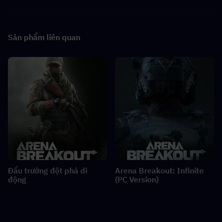
Sản phẩm liên quan
Đấu trường đột phá di
Arena Breakout: Infinite
động
(PC Version)