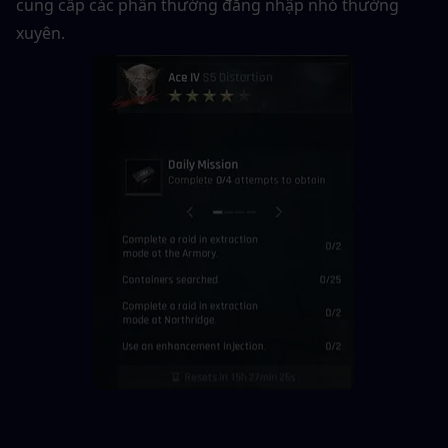
cung cấp các phần thưởng đăng nhập nhỏ thường 
xuyên.