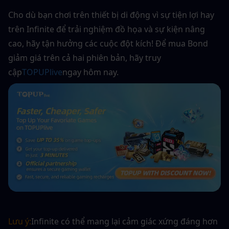
Cho dù bạn chơi trên thiết bị di động vì sự tiện lợi hay 
trên Infinite để trải nghiệm đồ họa và sự kiện nâng 
cao, hãy tận hưởng các cuộc đột kích! Để mua Bond 
giảm giá trên cả hai phiên bản, hãy truy 
cập
TOPUPlive
ngay hôm nay.
Lưu ý:
Infinite có thể mang lại cảm giác xứng đáng hơn 