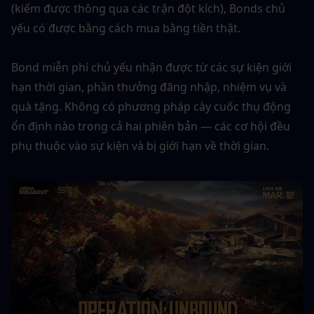
(kiếm được thông qua các trận đột kích), Bonds chủ 
yếu có được bằng cách mua bằng tiền thật.
Bond miễn phí chủ yếu nhận được từ các sự kiện giới 
hạn thời gian, phần thưởng đăng nhập, nhiệm vụ và 
quà tặng. Không có phương pháp cày cuốc thụ động 
ổn định nào trong cả hai phiên bản — các cơ hội đều 
phụ thuộc vào sự kiện và bị giới hạn về thời gian.