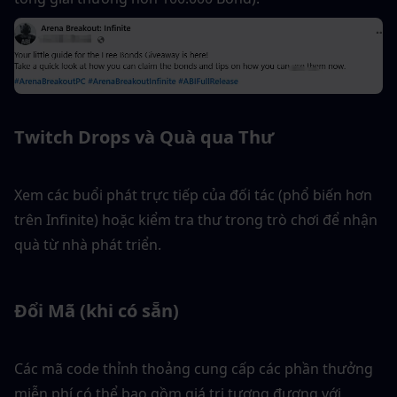
Twitch Drops và Quà qua Thư
Xem các buổi phát trực tiếp của đối tác (phổ biến hơn 
trên Infinite) hoặc kiểm tra thư trong trò chơi để nhận 
quà từ nhà phát triển.
Đổi Mã (khi có sẵn)
Các mã code thỉnh thoảng cung cấp các phần thưởng 
miễn phí có thể bao gồm giá trị tương đương với 