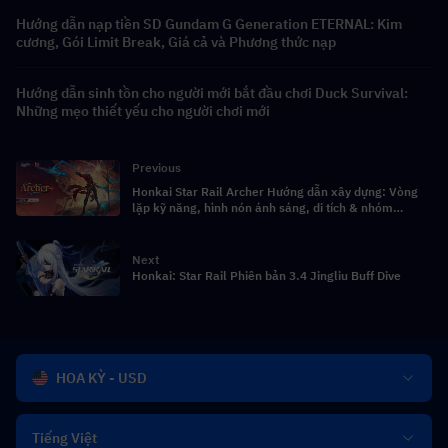
Hướng dẫn nạp tiền SD Gundam G Generation ETERNAL: Kim
cương, Gói Limit Break, Giá cả và Phương thức nạp
Hướng dẫn sinh tồn cho người mới bắt đầu chơi Duck Survival:
Những mẹo thiết yếu cho người chơi mới
Previous
Honkai Star Rail Archer Hướng dẫn xây dựng: Vòng
lặp kỹ năng, hình nón ánh sáng, di tích & nhóm
comps
Next
Honkai: Star Rail Phiên bản 3.4 Jingliu Buff Dive
HOA KỲ - USD
Tiếng Việt