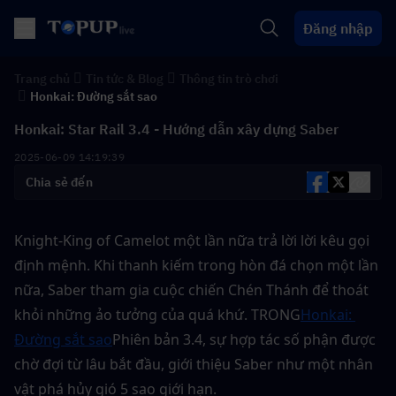
Đăng nhập
Trang chủ
Tin tức & Blog
Thông tin trò chơi
Honkai: Đường sắt sao
Honkai: Star Rail 3.4 - Hướng dẫn xây dựng Saber
2025-06-09 14:19:39
Chia sẻ đến
Knight-King of Camelot một lần nữa trả lời lời kêu gọi 
định mệnh. Khi thanh kiếm trong hòn đá chọn một lần 
nữa, Saber tham gia cuộc chiến Chén Thánh để thoát 
khỏi những ảo tưởng của quá khứ. TRONG
Honkai: 
Đường sắt sao
Phiên bản 3.4, sự hợp tác số phận được 
chờ đợi từ lâu bắt đầu, giới thiệu Saber như một nhân 
vật phá hủy gió 5 sao giới hạn.