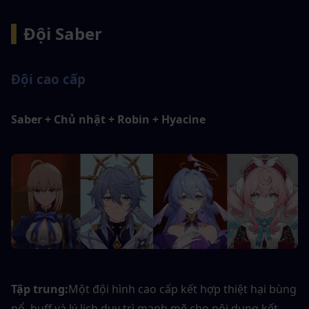
▍
Đội Saber
Đội cao cấp
Saber + Chủ nhật + Robin + Hyacine
Tập trung:
Một đội hình cao cấp kết hợp thiệt hại bùng 
nổ, buff và lý lịch duy trì mạnh mẽ cho nội dung kết 