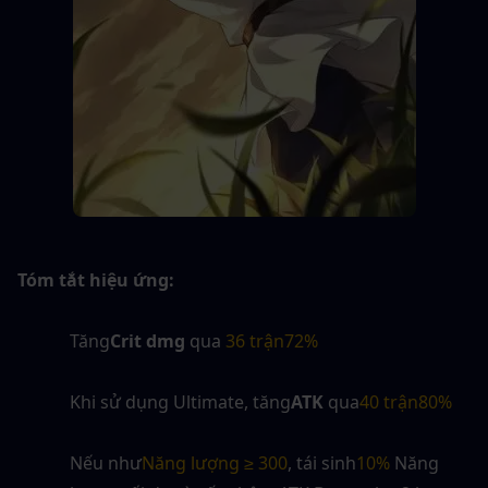
Tóm tắt hiệu ứng:
Tăng
Crit dmg
 qua
 36 trận72%
Khi sử dụng Ultimate, tăng
ATK
 qua
40 trận80%
Nếu như
Năng lượng ≥ 300
, tái sinh
10%
 Năng 