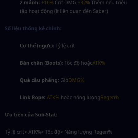
2 mảnh:
+16%
 Crit DMG;
+32%
 Thêm nếu triệu 
tập hoạt động (ít liên quan đến Saber)
Số liệu thống kê chính:
Cơ thể (ngực):
 Tỷ lệ crit
Bàn chân (Boots):
 Tốc độ hoặc
ATK%
Quả cầu phẳng:
 Gió
DMG%
Link Rope:
ATK%
 hoặc năng lượng
Regen%
Ưu tiên của Sub-Stat:
Tỷ lệ crit> ATK%> Tốc độ> Năng lượng Regen%