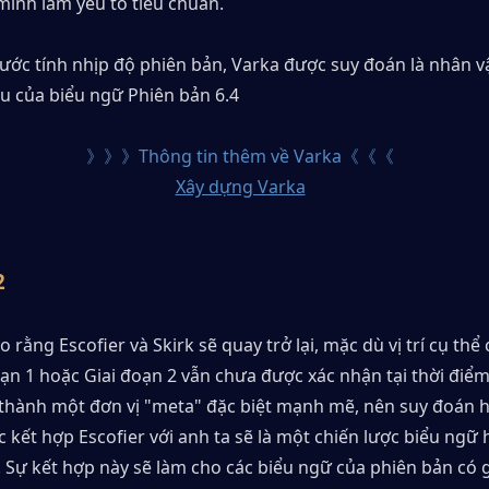
mình làm yếu tố tiêu chuẩn.
 ước tính nhịp độ phiên bản, Varka được suy đoán là nhân vậ
u của biểu ngữ Phiên bản 6.4
》》》Thông tin thêm về Varka《《《
Xây dựng Varka
2
o rằng Escofier và Skirk sẽ quay trở lại, mặc dù vị trí cụ thể 
ạn 1 hoặc Giai đoạn 2 vẫn chưa được xác nhận tại thời điểm 
 thành một đơn vị "meta" đặc biệt mạnh mẽ, nên suy đoán hi
c kết hợp Escofier với anh ta sẽ là một chiến lược biểu ngữ h
 Sự kết hợp này sẽ làm cho các biểu ngữ của phiên bản có giá