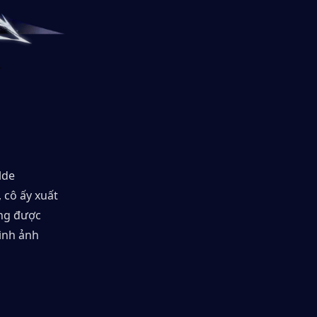
de 
 cô ấy xuất 
ng được 
nh ảnh 