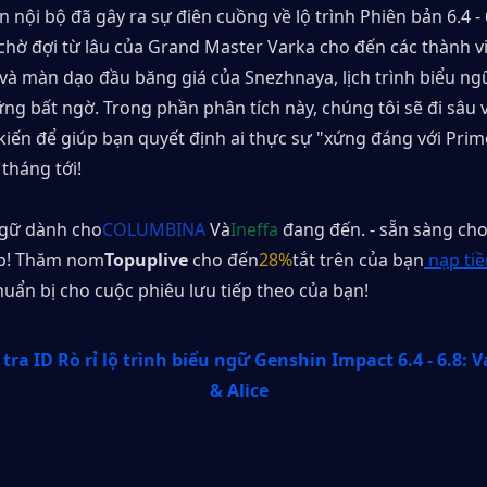
 nội bộ đã gây ra sự điên cuồng về lộ trình Phiên bản 6.4 - 
chờ đợi từ lâu của Grand Master Varka cho đến các thành viê
và màn dạo đầu băng giá của Snezhnaya, lịch trình biểu ngữ 
g bất ngờ. Trong phần phân tích này, chúng tôi sẽ đi sâu và
iến ​​để giúp bạn quyết định ai thực sự "xứng đáng với Pri
tháng tới!
gữ dành cho
COLUMBINA
 Và
Ineffa
 đang đến. - sẵn sàng cho
ấp! Thăm nom
Topuplive
 cho đến
28%
tắt trên của bạn
 nạp tiề
huẩn bị cho cuộc phiêu lưu tiếp theo của bạn!