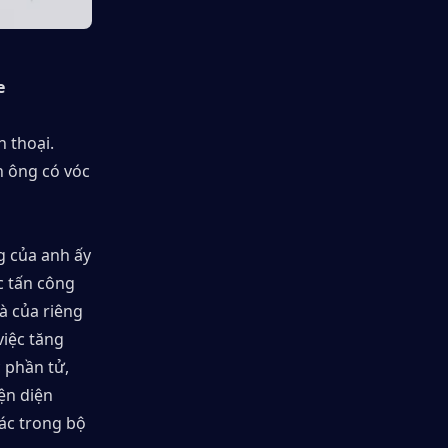
e
 thoại. 
 ông có vóc 
 của anh ấy 
 tấn công 
 của riêng 
iệc tăng 
 phần tử, 
n diện 
ác trong bộ 