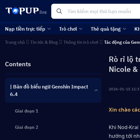
Nạp tiền trực tiếp
Trò chơi
Thẻ quà tặng
K
Trang chủ
Tin tức & Blog
Thông tin trò chơi
Tác động của Gen
Rò rỉ lộ 
Contents
Nicole & 
| Bản đồ biểu ngữ Genshin Impact
2026-01-15 11:3
6.4
Xin chào cá
Giai đoạn 1
Khi Nod-Krai
Giai đoạn 2
hướng tới nh