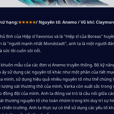
hứ hạng:
★★★★★
/ Nguyên tố: Anemo / Vũ khí: Claymor
thủ lĩnh của Hiệp sĩ Favonius và là "Hiệp sĩ của Boreas" huyền
n là "người mạnh nhất Mondstadt", anh ta là một người đàn
à sức lôi cuốn sôi nổi.
 khuôn mẫu của các đơn vị Anemo truyền thống. Bộ kỹ năng
 ấy sử dụng các nguyên tố khác như một phần của tiết mục
ủa mình, sử dụng hiệu quả nhiều nguyên tố như thể chúng là
 lượng sát thương thô của mình, Varka còn xuất sắc trong v
đồng đội của mình. Anh ta đóng vai trò là cầu nối giữa các
át thương nguyên tố cho toàn nhóm trong khi duy trì sự hiệ
n chiến trường. Anh ta thực sự có thể sử dụng các yếu tố kh