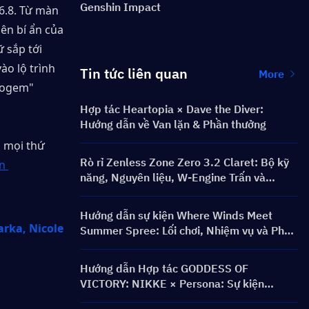
Genshin Impact
6.8. Từ màn 
n bí ẩn của 
sắp tới 
o lộ trình 
Tin tức liên quan
More
mogem" 
Hợp tác Heartopia × Dave the Diver:
Hướng dẫn về Van lặn & Phần thưởng
 mọi thứ 
Rò rỉ Zenless Zone Zero 3.2 Claret: Bộ kỹ
n 
năng, Nguyên liệu, W-Engine Trấn và
Mindscape Cinema
Hướng dẫn sự kiện Where Winds Meet
Summer Spree: Lối chơi, Nhiệm vụ và Phần
thưởng
Hướng dẫn Hợp tác GODDESS OF
VICTORY: NIKKE × Persona: Sự kiện
PERSONA ON FRONTLINE, Nhân vật,