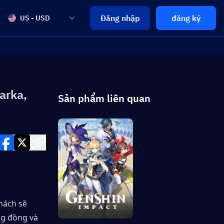
Đăng nhập
đăng ký
US - USD
Varka,
Sản phẩm liên quan
ách sẽ 
g đồng và 