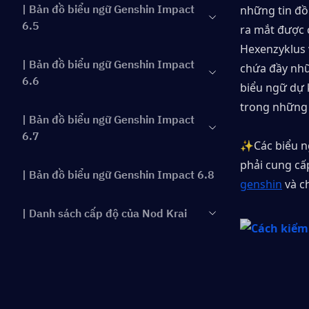
| Bản đồ biểu ngữ Genshin Impact
những tin đồn
6.5
ra mắt được 
Hexenzyklus 
| Bản đồ biểu ngữ Genshin Impact
chứa đầy nhữn
6.6
biểu ngữ dự k
trong những 
| Bản đồ biểu ngữ Genshin Impact
6.7
✨Các biểu n
phải cung c
| Bản đồ biểu ngữ Genshin Impact 6.8
genshin
 và c
| Danh sách cấp độ của Nod Krai
| Phần kết luận