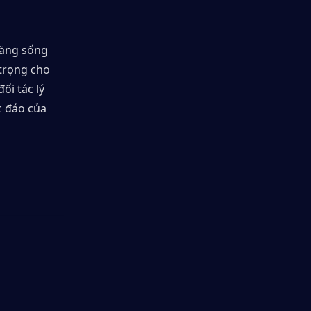
ăng sống 
trọng cho 
i tác lý 
 đáo của 