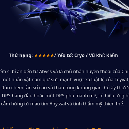
Thứ hạng:
★★★★★
/ Yếu tố: Cryo / Vũ khí: Kiếm
iếm sĩ bí ẩn đến từ Abyss và là chủ nhân huyền thoại của Chil
Là một nhân vật nắm giữ sức mạnh vượt xa luật lệ của Teyvat,
c đòn chém tần số cao và thao túng không gian. Cô ấy thườ
ột DPS hàng đầu hoặc một DPS phụ mạnh mẽ, có hiệu ứng hì
y cảm hứng từ màu tím Abyssal và tính thẩm mỹ thiên thể.