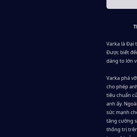
T
Varka là Đại 
Được biết đế
dáng to lớn v
Varka phá vỡ
cho phép anh
tiêu chuẩn c
anh ấy. Ngoài
sức mạnh cho 
tăng cường s
thống trị trê