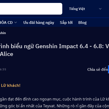
Tiếng Việt
HÓA CD
Ưu đãi hàng ngày
Sắp tới
Blog
shin
trình biểu ngữ Genshin Impact 6.4 - 6.8: 
Alice
Chia sẻ đến
6:35
c Lữ khách!
 gần đạt đến đỉnh cao ngoạn mục, cuộc hành trình của Lữ kh
ững góc bí ẩn nhất của Teyvat. Những rò rỉ gần đây của cộn