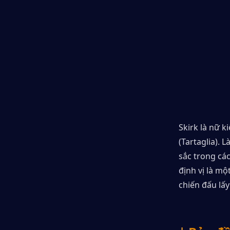
Skirk là nữ k
(Tartaglia). 
sắc trong cá
định vị là m
chiến đấu lấ