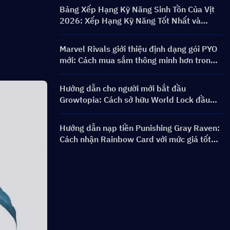
Banner & Phần thưởng
Bảng Xếp Hạng Kỹ Năng Sinh Tồn Của Vịt
2026: Xếp Hạng Kỹ Năng Tốt Nhất và
Hướng Dẫn Xây Dựng
Marvel Rivals giới thiệu định dạng gói PYO
mới: Cách mua sắm thông minh hơn trong
bản cập nhật cửa hàng Mùa 9.5
Hướng dẫn cho người mới bắt đầu
Growtopia: Cách sở hữu World Lock đầu
tiên nhanh chóng và an toàn
Hướng dẫn nạp tiền Punishing Gray Raven:
Cách nhận Rainbow Card với mức giá tốt
hơn?