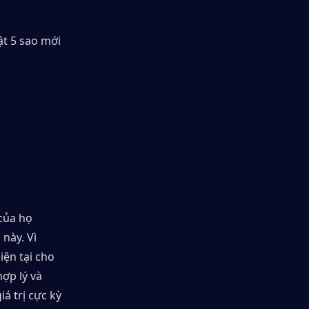
t 5 sao mới 
của họ 
này. Vì 
ện tại cho 
ợp lý và 
 trị cực kỳ 