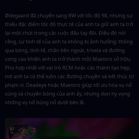
Ødegaard đã chuyển sang RW với tốc độ 98, nhưng sự 
thiếu đặc điểm tốc độ thực tế của anh ta giữ anh ta trở 
lại một chút trong các cuộc đấu tay đôi. Điều đó nói 
rằng, sự tinh tế của anh ta không bị ảnh hưởng: thông 
qua bóng, tinh tế, chân bên ngoài, trivela và đường 
cong cao khiến anh ta trở thành một Maestro sở hữu. 
Phù hợp nhất với vai trò RCM hoặc các thành tạo hẹp, 
nơi anh ta có thể luồn các đường chuyền và kết thúc từ 
phạm vi. Deadeye hoặc Maestro giúp tối ưu hóa vụ nổ 
súng và chuyền bóng của anh ấy, nhưng don hy vọng 
những vụ nổ bùng nổ dưới bên lề.