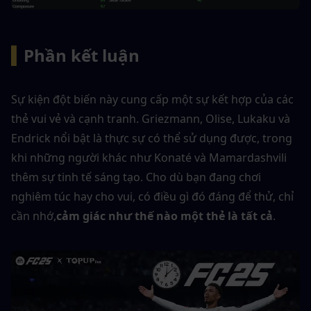
▍
Phần kết luận
Sự kiện đột biến này cung cấp một sự kết hợp của các 
thẻ vui vẻ và cạnh tranh. Griezmann, Olise, Lukaku và 
Endrick nổi bật là thực sự có thể sử dụng được, trong 
khi những người khác như Konaté và Mamardashvili 
thêm sự tinh tế sáng tạo. Cho dù bạn đang chơi 
nghiêm túc hay cho vui, có điều gì đó đáng để thử, chỉ 
cần nhớ,
cảm giác như thế nào một thẻ là tất cả
.