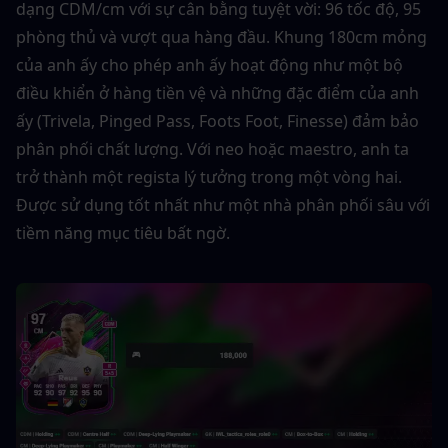
dạng CDM/cm với sự cân bằng tuyệt vời: 96 tốc độ, 95 
phòng thủ và vượt qua hàng đầu. Khung 180cm mỏng 
của anh ấy cho phép anh ấy hoạt động như một bộ 
điều khiển ở hàng tiền vệ và những đặc điểm của anh 
ấy (Trivela, Pinged Pass, Foots Foot, Finesse) đảm bảo 
phân phối chất lượng. Với neo hoặc maestro, anh ta 
trở thành một regista lý tưởng trong một vòng hai. 
Được sử dụng tốt nhất như một nhà phân phối sâu với 
tiềm năng mục tiêu bất ngờ.