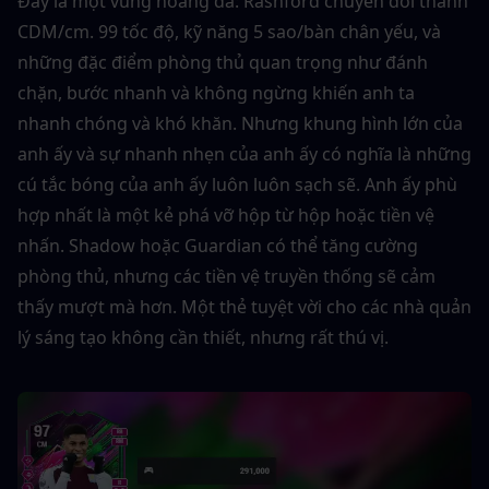
Đây là một vùng hoang dã: Rashford chuyển đổi thành 
CDM/cm. 99 tốc độ, kỹ năng 5 sao/bàn chân yếu, và 
những đặc điểm phòng thủ quan trọng như đánh 
chặn, bước nhanh và không ngừng khiến anh ta 
nhanh chóng và khó khăn. Nhưng khung hình lớn của 
anh ấy và sự nhanh nhẹn của anh ấy có nghĩa là những 
cú tắc bóng của anh ấy luôn luôn sạch sẽ. Anh ấy phù 
hợp nhất là một kẻ phá vỡ hộp từ hộp hoặc tiền vệ 
nhấn. Shadow hoặc Guardian có thể tăng cường 
phòng thủ, nhưng các tiền vệ truyền thống sẽ cảm 
thấy mượt mà hơn. Một thẻ tuyệt vời cho các nhà quản 
lý sáng tạo không cần thiết, nhưng rất thú vị.