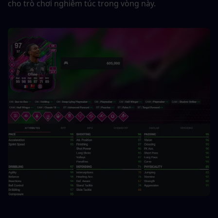
cho trò chơi nghiêm túc trong vòng này.