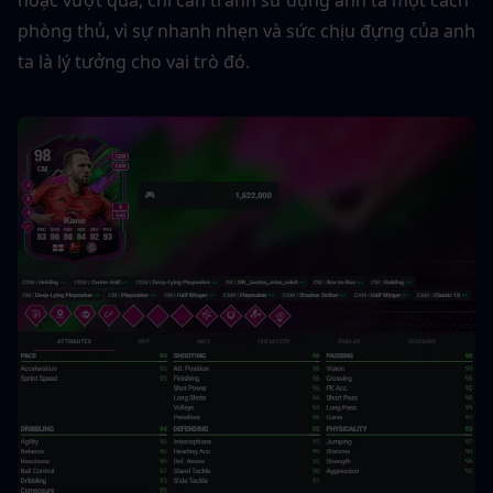
hoặc vượt qua, chỉ cần tránh sử dụng anh ta một cách 
phòng thủ, vì sự nhanh nhẹn và sức chịu đựng của anh 
ta là lý tưởng cho vai trò đó.