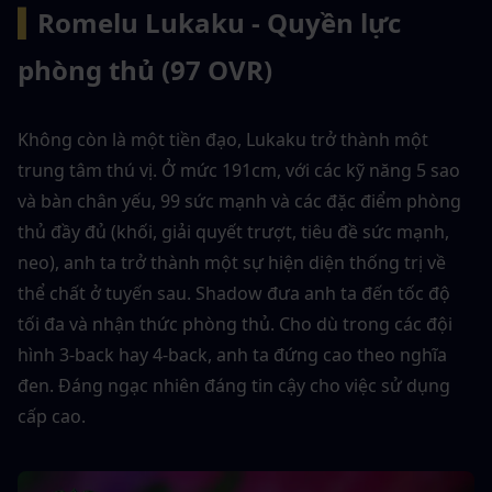
▍
Romelu Lukaku - Quyền lực 
phòng thủ (97 OVR)
Không còn là một tiền đạo, Lukaku trở thành một 
trung tâm thú vị. Ở mức 191cm, với các kỹ năng 5 sao 
và bàn chân yếu, 99 sức mạnh và các đặc điểm phòng 
thủ đầy đủ (khối, giải quyết trượt, tiêu đề sức mạnh, 
neo), anh ta trở thành một sự hiện diện thống trị về 
thể chất ở tuyến sau. Shadow đưa anh ta đến tốc độ 
tối đa và nhận thức phòng thủ. Cho dù trong các đội 
hình 3-back hay 4-back, anh ta đứng cao theo nghĩa 
đen. Đáng ngạc nhiên đáng tin cậy cho việc sử dụng 
cấp cao.