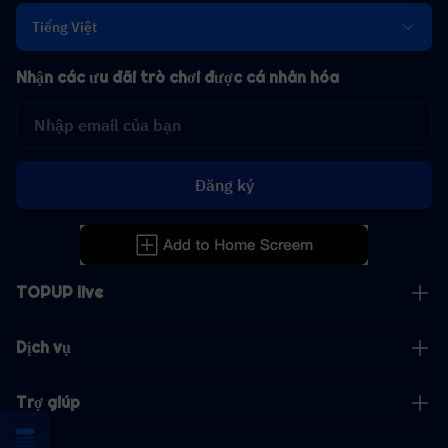
Tiếng Việt
Nhận các ưu đãi trò chơi được cá nhân hóa
Đăng ký
TOPUP live
Dịch vụ
Trợ giúp