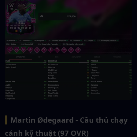
▍
Martin Ødegaard - Cầu thủ chạy 
cánh kỹ thuật (97 OVR)