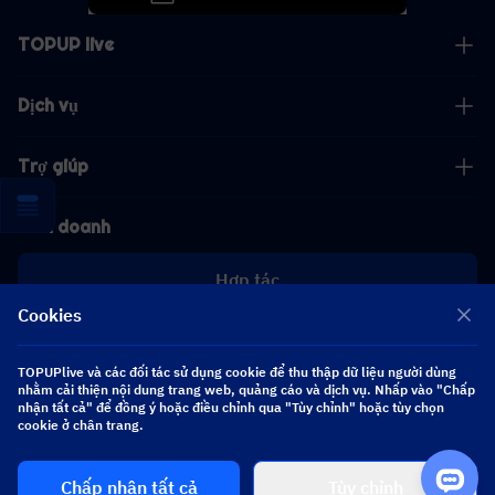
TOPUP live
Dịch vụ
Trợ giúp
Kinh doanh
Hợp tác
Cookies
[email protected]
[email protected]
TOPUPlive và các đối tác sử dụng cookie để thu thập dữ liệu người dùng
nhằm cải thiện nội dung trang web, quảng cáo và dịch vụ. Nhấp vào "Chấp
nhận tất cả" để đồng ý hoặc điều chỉnh qua "Tùy chỉnh" hoặc tùy chọn
Theo dõi chúng tôi
cookie ở chân trang.
Chấp nhận tất cả
Tùy chỉnh