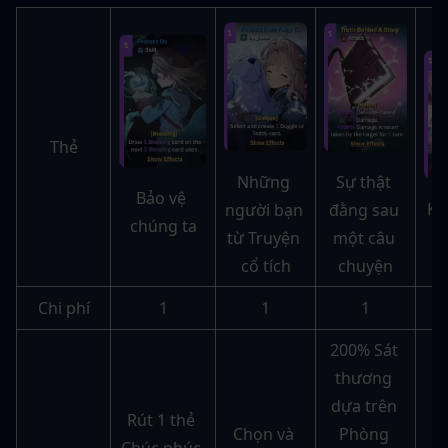
Thẻ
Sự thật 
Những 
Bảo vệ 
Kh
đằng sau 
người bạn 
chúng ta
một câu 
từ Truyện 
chuyện
cổ tích
Chi phí
1
1
1
200% Sát 
thương 
dựa trên 
Rút 1 thẻ 
Chọn và 
Phòng 