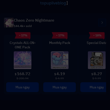
topupliveblog
】
Chaos Zero Nightmare
144.4k+ sold
- 17%
- 17%
- 18%
Crystals ALL-IN-
Monthly Pack
Special Data
ONE Pack
168.72
4.19
8.27
$
$
$
$ 200.94
$ 4.99
$ 9.99
Mua ngay
Mua ngay
Mua ngay