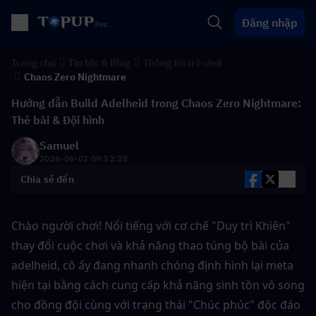
Đăng nhập
Trang chủ
Tin tức & Blog
Thông tin trò chơi
Chaos Zero Nightmare
Hướng dẫn Build Adelheid trong Chaos Zero Nightmare:
Thẻ bài & Đội hình
Samuel
2026-06-02 09:52:28
Chia sẻ đến
Chào người chơi! Nổi tiếng với cơ chế "Duy trì Khiên" 
thay đổi cuộc chơi và khả năng thao túng bộ bài của 
adelheid, cô ấy đang nhanh chóng định hình lại meta 
hiện tại bằng cách cung cấp khả năng sinh tồn vô song 
cho đồng đội cùng với trạng thái "Chúc phúc" độc đáo 