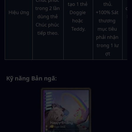
Chúc phúc 
2
tạo 1 thẻ 
thủ.
trong 2 lần 
ch
Hiệu ứng
Doggie 
+100% Sát 
dùng thẻ 
Du
hoặc 
thương 
Chúc phúc 
Teddy.
mục tiêu 
tiếp theo.
phải nhận 
trong 1 lư
ợt
 Kỹ năng Bản ngã: