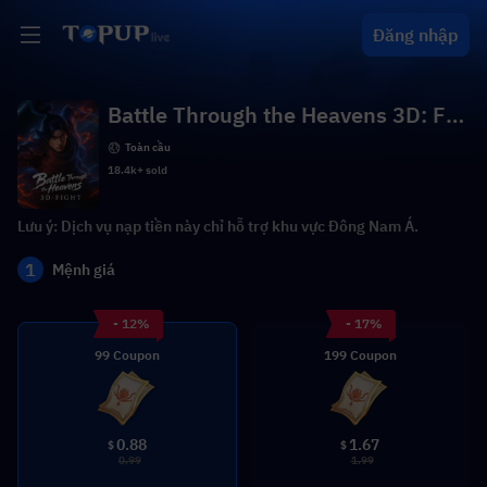
Đăng nhập
Battle Through the Heavens 3D: Fig
ht (SEA)
Toàn cầu
18.4k+ sold
Lưu ý: Dịch vụ nạp tiền này chỉ hỗ trợ khu vực Đông Nam Á.
1
Mệnh giá
- 12%
- 17%
99 Coupon
199 Coupon
0.88
1.67
$
$
0.99
1.99