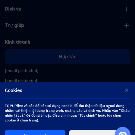
Dịch vụ
Trợ giúp
Kinh doanh
Hợp tác
[email protected]
[email protected]
Cookies
Theo dõi chúng tôi
TOPUPlive và các đối tác sử dụng cookie để thu thập dữ liệu người dùng
nhằm cải thiện nội dung trang web, quảng cáo và dịch vụ. Nhấp vào "Chấp
nhận tất cả" để đồng ý hoặc điều chỉnh qua "Tùy chỉnh" hoặc tùy chọn
Copyright 2026 SEA WHALE TECHNOLOGY PTE.LTD. All Rights Reserved.
cookie ở chân trang.