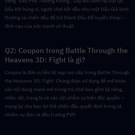
tiếng "Đấu Phá Thương Khung". Lấy bối cảnh tại Đại lục 
Đấu Khí hùng vĩ, người chơi bắt đầu như một Đấu Giả bình 
thường và chiến đấu để trở thành Đấu Đế huyền thoại — 
đỉnh cao của sức mạnh võ thuật.
Q2: Coupon trong Battle Through the 
Heavens 3D: Fight là gì?  
Coupon là đơn vị tiền tệ nạp cao cấp trong Battle Through 
the Heavens 3D: Fight. Chúng được sử dụng để mở khóa 
các nội dung mạnh mẽ trong trò chơi bao gồm kỹ năng, 
nhân vật, trang bị và các vật phẩm sự kiện độc quyền — 
mang lại cho bạn lợi thế chiến đấu quyết định trong cả 
nhiệm vụ đơn và đấu trường PVP.