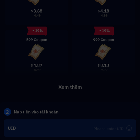
3.68
4.18
$
$
4.49
4.99
- 19%
- 19%
599 Coupon
999 Coupon
4.87
8.13
$
$
5.99
9.99
Xem thêm
2
Nạp tiền vào tài khoản
UID