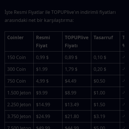
İşte Resmi Fiyatlar ile TOPUPlive'ın indirimli fiyatları 
arasındaki net bir karşılaştırma:
Coinler
Resmi 
TOPUPlive 
Tasarruf
Tas
Fiyat
Fiyatı
%
150 Coin
0,99 $
0,89 $
0,10 $
-%
300 Coin
$1.99
1,79 $
0,20 $
-%
750 Coin
4,99 $
$4.49
$0.50
-%
1.500 Jeton
$9.99
$8.99
$1.00
-%
2.250 Jeton
$14.99
$13.49
$1.50
-%
3.750 Jeton
$24.99
$21.80
$3.19
-%
7.500 Jeton
$49.99
$44.99
$5.00
-%