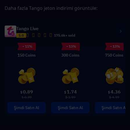
Daha fazla Tango jeton indirimi görüntüle: 
Tango Live
5.0
175.6k+ sold
- 11%
- 13%
- 13%
150 Coins
300 Coins
750 Coins
0.89
1.74
4.36
$
$
$
$ 0.99
$ 1.99
$ 4.99
Şimdi Satın Al
Şimdi Satın Al
Şimdi Satın Al