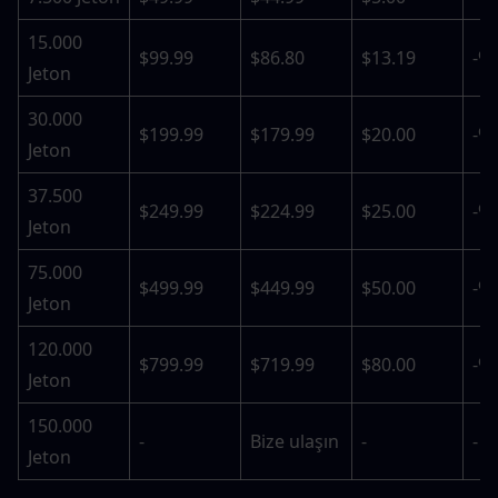
15.000 
$99.99
$86.80
$13.19
-%
Jeton
30.000 
$199.99
$179.99
$20.00
-%
Jeton
37.500 
$249.99
$224.99
$25.00
-%
Jeton
75.000 
$499.99
$449.99
$50.00
-%
Jeton
120.000 
$799.99
$719.99
$80.00
-%
Jeton
150.000 
-
Bize ulaşın
-
-
Jeton