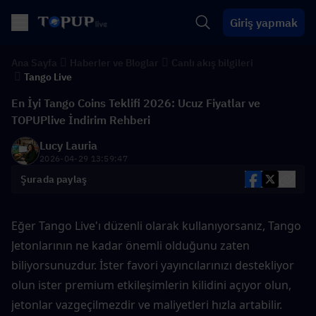
Giriş yapmak
Ana Sayfa
Haberler ve Bloglar
Canlı akış bilgileri
Tango Live
En İyi Tango Coins Teklifi 2026: Ucuz Fiyatlar ve
TOPUPlive İndirim Rehberi
Lucy Lauria
2026-04-29 13:59:47
Şurada paylaş
Eğer Tango Live'ı düzenli olarak kullanıyorsanız, Tango 
Jetonlarının ne kadar önemli olduğunu zaten 
biliyorsunuzdur. İster favori yayıncılarınızı destekliyor 
olun ister premium etkileşimlerin kilidini açıyor olun, 
jetonlar vazgeçilmezdir ve maliyetleri hızla artabilir.