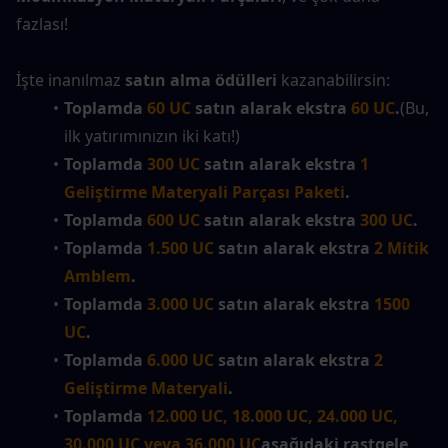
fazlası!
İşte inanılmaz 
satın alma ödülleri
 kazanabilirsin:
Toplamda 
60 UC
 satın alarak ekstra 
60 UC
.
(Bu, 
ilk yatırımınızın iki katı!)
Toplamda 
300 UC
 satın alarak ekstra 
1 
Geliştirme Materyali Parçası Paketi
.
Toplamda 
600 UC
 satın alarak ekstra 
300 UC
.
Toplamda 
1.500 UC
 satın alarak ekstra 
2 Mitik 
Amblem
.
Toplamda 
3.000 UC
 satın alarak ekstra 
1500 
UC
.
Toplamda 
6.000 UC
 satın alarak ekstra 
2 
Geliştirme Materyali
.
Toplamda 
12.000 UC, 18.000 UC, 24.000 UC, 
30.000 UC veya 36.000 UC
aşağıdaki rastgele 