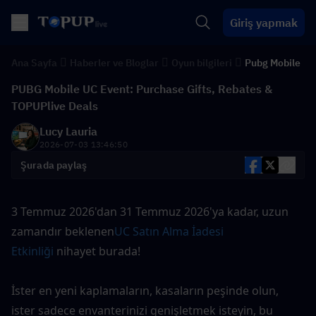
Giriş yapmak
Ana Sayfa
Haberler ve Bloglar
Oyun bilgileri
Pubg Mobile
PUBG Mobile UC Event: Purchase Gifts, Rebates &
TOPUPlive Deals
Lucy Lauria
2026-07-03 13:46:50
Şurada paylaş
3 Temmuz 2026'dan 31 Temmuz 2026'ya kadar, uzun 
zamandır beklenen
UC Satın Alma İadesi 
Etkinliği
 nihayet burada!
İster en yeni kaplamaların, kasaların peşinde olun, 
ister sadece envanterinizi genişletmek isteyin, bu 