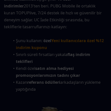
indirimler
2013'ten beri. PUBG Mobile ile ortaklık 
kuran TOPUPlive, 7/24 destek ile hızlı ve güvenilir bir 
deneyim sağlar. UC İade Etkinliği sırasında, bu 
tekliflerle tasarruflarınızı katlayın:
Şunu kullanın: 
özel
Yeni kullanıcılara özel %12 
indirim kuponu
Sınırlı süreli fırsatları yakala
flaş indirim 
teklifleri
Kendi özel
satın alma hediyesi 
promosyonlarımızın tadını çıkar
Kazan
referans ödülleri
arkadaşların yükleme 
yaptığında