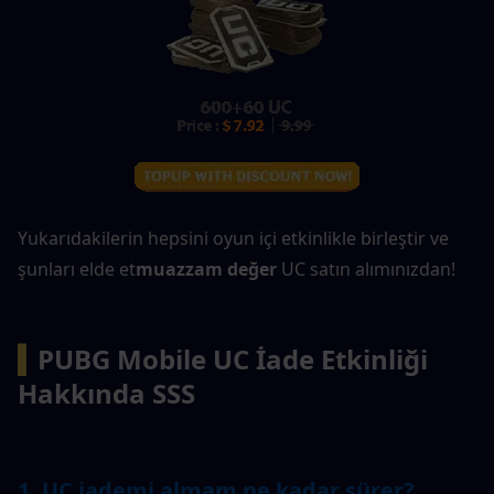
Yukarıdakilerin hepsini oyun içi etkinlikle birleştir ve 
şunları elde et
muazzam değer
 UC satın alımınızdan!
▍
PUBG Mobile UC İade Etkinliği 
Hakkında SSS
1. UC iademi almam ne kadar sürer?