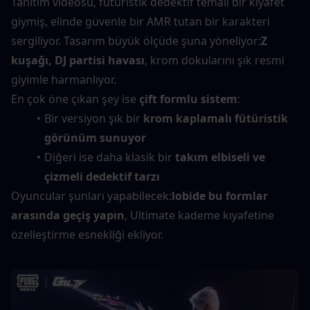
Tanıtım videosu, fütüristik dedektif temalı bir kıyafet 
giymiş, elinde güvenle bir AMR tutan bir karakteri 
sergiliyor. Tasarım büyük ölçüde şuna yöneliyor:
Z 
kuşağı, DJ partisi havası
, krom dokularını şık resmi 
giyimle harmanlıyor.
En çok öne çıkan şey ise 
çift formlu sistem
:
Bir versiyon şık bir 
krom kaplamalı fütüristik 
görünüm sunuyor
Diğeri ise daha klasik bir 
takım elbiseli ve 
çizmeli dedektif tarzı
Oyuncular şunları yapabilecek:
lobide bu formlar 
arasında geçiş yapın
, Ultimate kademe kıyafetine 
özelleştirme esnekliği ekliyor.