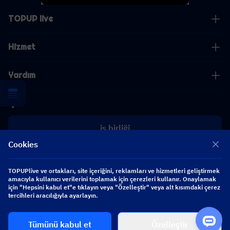
TOPUP live
Hizmet
Yardım
İş
iş birliği
Cookies
[email protected]
[email protected]
TOPUPlive ve ortakları, site içeriğini, reklamları ve hizmetleri geliştirmek
amacıyla kullanıcı verilerini toplamak için çerezleri kullanır. Onaylamak
için "Hepsini kabul et"e tıklayın veya "Özelleştir" veya alt kısımdaki çerez
tercihleri aracılığıyla ayarlayın.
Bizi takip edin
Tümünü kabul et
Özelleştir