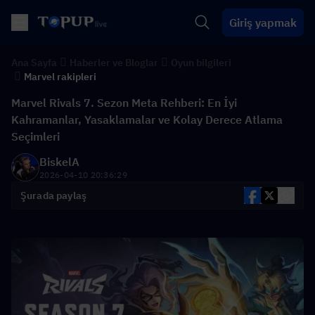
Giriş yapmak
Ana Sayfa
Haberler ve Bloglar
Oyun bilgileri
Marvel rakipleri
Marvel Rivals 7. Sezon Meta Rehberi: En İyi
Kahramanlar, Yasaklamalar ve Kolay Derece Atlama
Seçimleri
BiskelA
2026-04-10 20:36:29
Şurada paylaş