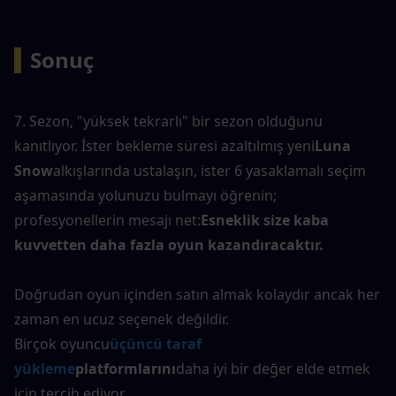
▍
Sonuç
7. Sezon, "yüksek tekrarlı" bir sezon olduğunu 
kanıtlıyor. İster bekleme süresi azaltılmış yeni
Luna 
Snow
alkışlarında ustalaşın, ister 6 yasaklamalı seçim 
aşamasında yolunuzu bulmayı öğrenin; 
profesyonellerin mesajı net:
Esneklik size kaba 
kuvvetten daha fazla oyun kazandıracaktır.
Doğrudan oyun içinden satın almak kolaydır ancak her 
zaman en ucuz seçenek değildir.
Birçok oyuncu
üçüncü taraf 
yükleme
platformlarını
daha iyi bir değer elde etmek 
için tercih ediyor.