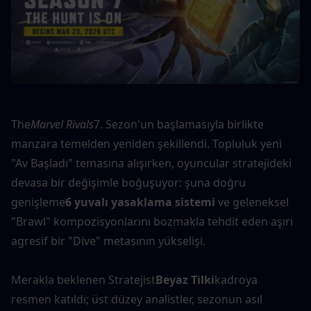
The
Marvel Rivals
7. Sezon'un başlamasıyla birlikte 
manzara temelden yeniden şekillendi. Topluluk yeni 
"Av Başladı" temasına alışırken, oyuncular stratejideki 
devasa bir değişimle boğuşuyor: şuna doğru 
genişleme
6 yuvalı yasaklama sistemi
 ve geleneksel 
"Brawl" kompozisyonlarını bozmakla tehdit eden aşırı 
agresif bir "Dive" metasının yükselişi.
Merakla beklenen Stratejist
Beyaz Tilki
kadroya 
resmen katıldı; üst düzey analistler, sezonun asıl 