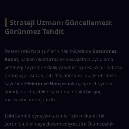
▍
Strateji Uzmanı Güncellemesi: 
Görünmez Tehdit
Destek rolü hala şunların hakimiyetinde:
Görünmez 
Kadın
, kalkan oluşturma ve yavaşlatma uygulama 
yeteneği sayesinde dalış yapanlar için kalıcı bir kabusa 
dönüşüyor. Ancak, 'çift flaş bombası' güçlendirmesi 
sayesinde
Pelerin ve Hançer
onları, agresif oyunları 
anında durdurabilen savunma odaklı bir güç 
merkezine dönüştürdü.
Loki
Gambit oynayan takımlar için mekanik bir 
zorunluluk olmaya devam ediyor; zira Ölümsüzlük 