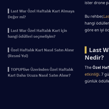
ister drone p
▍Last War Özel Haftalık Kart Almaya
Bu rehber,
Las
Değer mi?
hangi ödüller
göre en iyi ö
▍Last War Özel Haftalık Kart için
hangi ödülleri seçmeliyim?
▍
Last W
▍Özel Haftalık Kart Nasıl Satın Alınır
(Resmi Yol)
Nedir?
The 
Özel Haf
▍TOPUPlive Üzerinden Özel Haftalık
etkinliği
. 7 g
Kart Daha Ucuza Nasıl Satın Alınır?
günlük ödülle
▍Last War Özel Haftalık Kart
Hakkında SSS
▍Sonuç