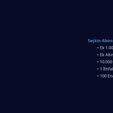
Seçkin Abone
Ek 1.0
Ek Altı
10.000
1 İttif
100 En