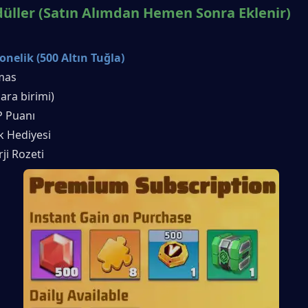
üller (Satın Alımdan Hemen Sonra Eklenir)
elik (500 Altın Tuğla)
mas
para birimi)
P Puanı
ak Hediyesi
ji Rozeti