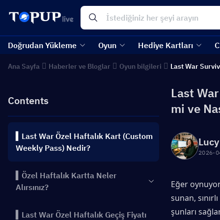
Doğrudan Yükleme
Oyun
Hediye Kartları
C
Ana Sayfa
Haberler ve Bloglar
Oyun bilgileri
Last War Surviv
Last War 
Contents
mi ve Nas
▍Last War Özel Haftalık Kart (Custom
Lucy
Weekly Pass) Nedir?
2026-0
▍Özel Haftalık Kartta Neler
Eğer oynuyo
Alırsınız?
sunan, sınırlı
şunları sağlar
▍Last War Özel Haftalık Geçiş Fiyatı