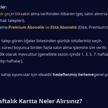
ler:
k geçerlilik
satın alma tarihinden itibaren (geç satın alınırsa 
ak talepleri).
deme:
Premium Abonelik
 ve 
Elite Abonelik
 (Elite, Premium'
 talep gören öğeler listesinden günlük ödüllerinizi seçin.
k süresi boyunca birden fazla satın alma işlemine izin verilir.
ik olarak mevcuttur (genellikle sezon içinde 1, 3, 5, 7. haftala
ışı haftalar).
 sahip oyuncular için idealdir:
hedeflenmiş ilerleme
genel pa
ftalık Kartta Neler Alırsınız?