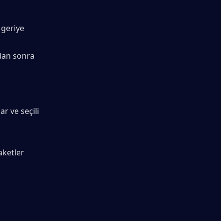
geriye 
dan sonra 
r ve seçili 
ketler 