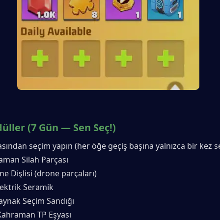
üller (7 Gün — Sen Seç!)
sından seçim yapın (her öğe geçiş başına yalnızca bir kez seç
aman Silah Parçası
e Dişlisi (drone parçaları)
lektrik Seramik
aynak Seçim Sandığı
Kahraman TP Eşyası