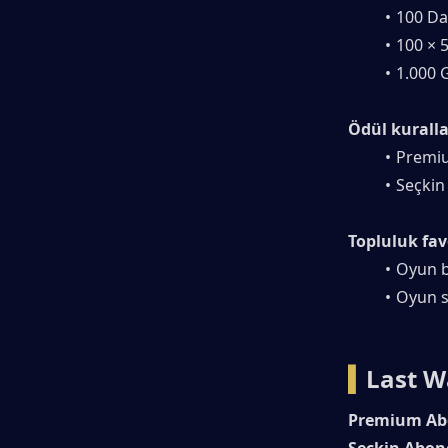
100 Day
100 × 
1.000 
Ödül kuralla
Premiu
Seçkin
Topluluk favo
Oyun ba
Oyun s
▍
Last Wa
Premium Abo