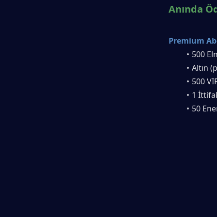
Anında Öd
Premium Abon
500 El
Altın (
500 VI
1 İttif
50 Ener