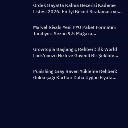
Bannerlar ve Ödüller
Ördek Hayatta Kalma Becerisi Kademe
Listesi 2026: En İyi Beceri Sıralaması ve
Yapılandırma Rehberi
Marvel Rivals Yeni PYO Paket Formatını
Tanıtıyor: Sezon 9.5 Mağaza
Güncellemesinde Nasıl Daha Akıllıca Satın
Alınır?
Growtopia Başlangıç Rehberi: İlk World
Lock'unuzu Hızlı ve Güvenli Bir Şekilde
Alın
Punishing Gray Raven Yükleme Rehberi:
Gökkuşağı Kartları Daha Uygun Fiyata
Nasıl Alınır?