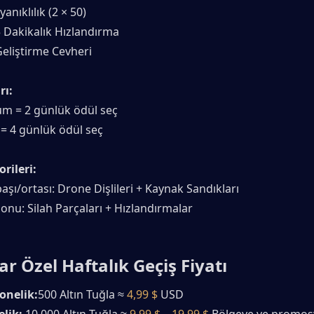
anıklılık (2 × 50)
5 Dakikalık Hızlandırma
Geliştirme Cevheri
rı:
m = 2 günlük ödül seç
 = 4 günlük ödül seç
rileri:
şı/ortası: Drone Dişlileri + Kaynak Sandıkları
onu: Silah Parçaları + Hızlandırmalar
r Özel Haftalık Geçiş Fiyatı
nelik:
500 Altın Tuğla ≈ 
4,99 $
 USD