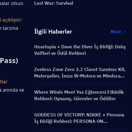
alar olsun.
Last War: Survival
 açıklıyor
: 
 tarzına 
İlgili Haberler
More
Heartopia × Dave the Diver İş Birliği: Dalış
Valfleri ve Ödül Rehberi
Pass) 
Zenless Zone Zero 3.2 Claret Sızıntısı: Kit,
Materyaller, İmza W-Motoru ve Mindscape
lar 
Cinema
k
 anında ve 
Where Winds Meet Yaz Eğlencesi Etkinlik
Rehberi: Oynanış, Görevler ve Ödüller
GODDESS OF VICTORY: NIKKE × Persona
İş Birliği Rehberi: PERSONA ON
FRONTLINE Etkinliği, Karakterler,