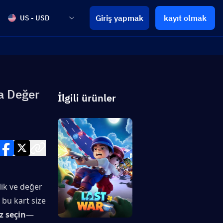
Giriş yapmak
kayıt olmak
US - USD
ya Değer
İlgili ürünler
ik ve değer 
 bu kart size 
z seçin
—