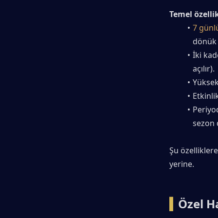
Temel özellik
7 günlü
dönük h
İki ka
açılır).
Yüksek
Etkinli
Periyod
sezon d
Şu özelliklere
yerine.
▍
Özel Ha