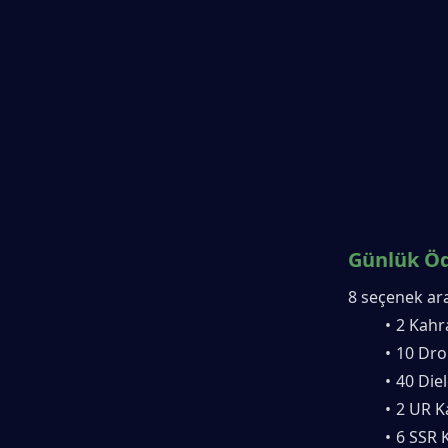
Günlük Öd
8 seçenek ara
2 Kahr
10 Dron
40 Die
2 UR K
6 SSR 