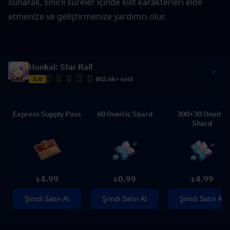
sunarak, sınırlı süreler içinde kilit karakterleri elde 
etmenize ve geliştirmenize yardımcı olur.
Honkai: Star Rail
5.0
802.6k+ sold
Express Supply Pass
60 Oneiric Shard
300+30 Oneiric
Shard
4.99
0.99
4.99
$
$
$
Şimdi Satın Al
Şimdi Satın Al
Şimdi Satın Al