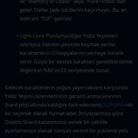
ve "Memory of Chaos" veya "Pure Fiction"dan 
gelen Stellar Jade ödüllerini kaçırmayın. Bu, en 
istikrarlı "F2P" geliridir.
Light Cone Planlaması
Eğer Yıldız Yeşimleri 
sınırlıysa, Eidolon peşinde koşmak yerine 
karakterlerin E0 kopyalarını çekmeye öncelik 
verin. Güçlü bir destek karakteri genellikle temel 
değerinin %80'ini E0 seviyesinde sunar.
Gelecek karakterlerin yoğun yayın takvimi karşısında 
Yıldız Yeşimi rezervlerinizin garanti acıma sınırının 
(hard pity) altında kaldığını fark ederseniz,
TOPUPlive
ek 
bir seçenek olarak hizmet eder. İhtiyaçlarınıza göre 
Oneiric Shard kazanımınızı esnek bir şekilde 
ayarlamanıza olanak tanıyan verimli bir yükleme yolu 