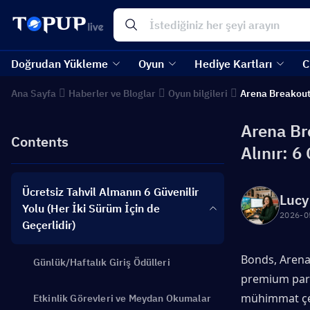
Doğrudan Yükleme
Oyun
Hediye Kartları
C
Ana Sayfa
Haberler ve Bloglar
Oyun bilgileri
Arena Breakout
Arena Br
Contents
Alınır: 6
Ücretsiz Tahvil Almanın 6 Güvenilir
Lucy
Yolu (Her İki Sürüm İçin de
2026-0
Geçerlidir)
Bonds, Arena 
Günlük/Haftalık Giriş Ödülleri
premium para
mühimmat çeki
Etkinlik Görevleri ve Meydan Okumalar