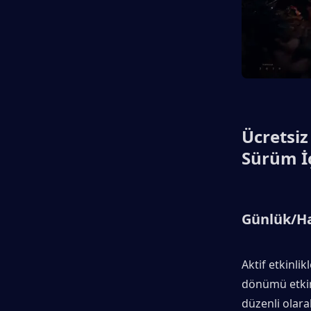
Ücretsiz
Sürüm İç
Günlük/Haf
Aktif etkinlik
dönümü etkinl
düzenli olara