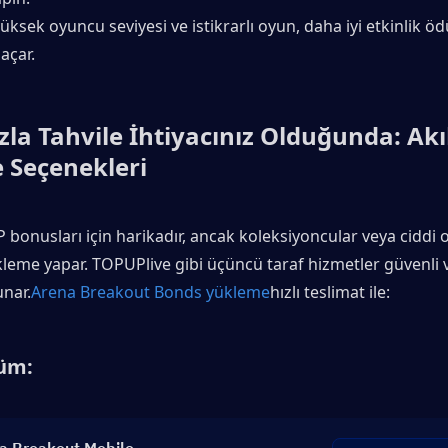
ksek oyuncu seviyesi ve istikrarlı oyun, daha iyi etkinlik ödü
 açar.
la Tahvile İhtiyacınız Olduğunda: Akıll
 Seçenekleri
2P bonusları için harikadır, ancak koleksiyoncular veya ciddi 
kleme yapar. TOPUPlive gibi üçüncü taraf hizmetler güvenli ve
unar.
Arena Breakout Bonds yükleme
hızlı teslimat ile:
üm: 