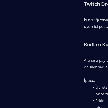
Twitch Dro
İş ortağı yayı
oyun içi post
Kodları K
Ara sıra payl
ödüller sağlar
İpucu:
Ücretsi
önce tü
Etkinli
giriş y