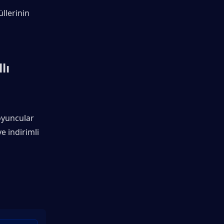
llerinin 
ı 
oyuncular 
 indirimli 