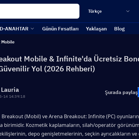
Türkçe
D-ANAHTAR
Günün Fırsatları
Yaklaşan
Blog
 Mobile
eakout Mobile & Infinite'da Ücretsiz Bon
 Güvenilir Yol (2026 Rehberi)
 Lauria
Şurada paylaş
5-14 14:39:18
Breakout (Mobil) ve Arena Breakout: Infinite (PC) oyunların
 birimidir. Kozmetik kaplamaların, silah/operatör görünümle
lişlerinin, depo genişletmelerinin, seçkin ayrıcalıkların ve 