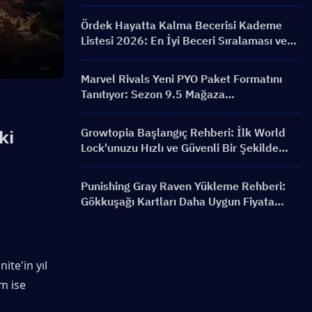
FRONTLINE Etkinliği, Karakterler,
Bannerlar ve Ödüller
Ördek Hayatta Kalma Becerisi Kademe
Listesi 2026: En İyi Beceri Sıralaması ve
Yapılandırma Rehberi
Marvel Rivals Yeni PYO Paket Formatını
Tanıtıyor: Sezon 9.5 Mağaza
Güncellemesinde Nasıl Daha Akıllıca Satın
Alınır?
i 
Growtopia Başlangıç Rehberi: İlk World
Lock'unuzu Hızlı ve Güvenli Bir Şekilde
Alın
Punishing Gray Raven Yükleme Rehberi:
Gökkuşağı Kartları Daha Uygun Fiyata
Nasıl Alınır?
te'in yıl 
 ise 