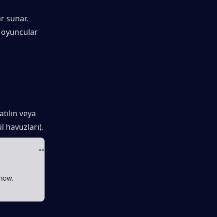
r sunar. 
 oyuncular 
tılın veya 
 havuzları).