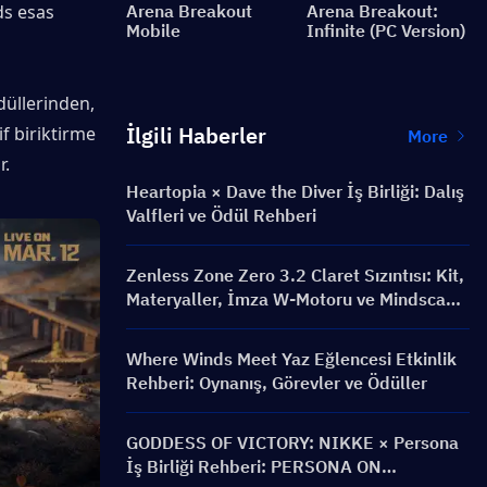
ds esas 
Arena Breakout
Arena Breakout:
Mobile
Infinite (PC Version)
düllerinden, 
İlgili Haberler
f biriktirme 
More
r.
Heartopia × Dave the Diver İş Birliği: Dalış
Valfleri ve Ödül Rehberi
Zenless Zone Zero 3.2 Claret Sızıntısı: Kit,
Materyaller, İmza W-Motoru ve Mindscape
Cinema
Where Winds Meet Yaz Eğlencesi Etkinlik
Rehberi: Oynanış, Görevler ve Ödüller
GODDESS OF VICTORY: NIKKE × Persona
İş Birliği Rehberi: PERSONA ON