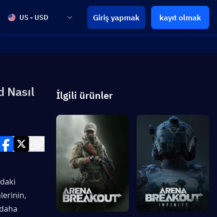
Giriş yapmak
kayıt olmak
US - USD
d Nasıl
İlgili ürünler
daki 
rinin, 
daha 