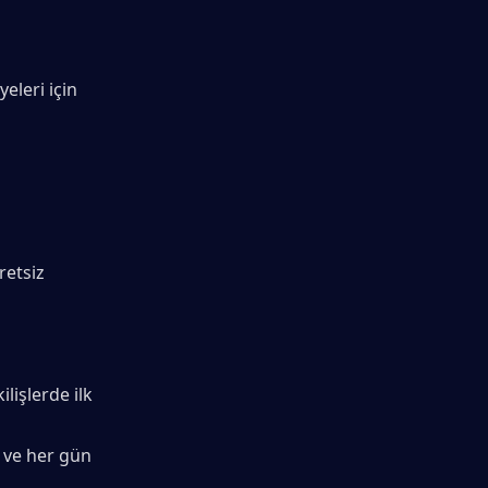
eleri için 
etsiz 
lişlerde ilk 
 ve her gün 