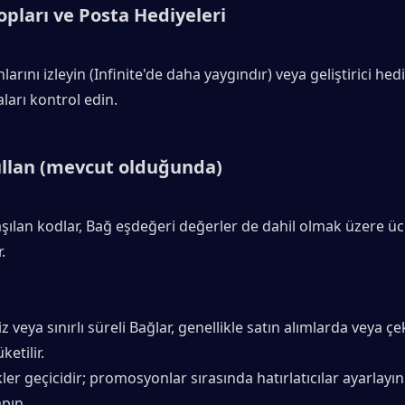
pları ve Posta Hediyeleri
nlarını izleyin (Infinite'de daha yaygındır) veya geliştirici hediy
aları kontrol edin.
ullan (mevcut olduğunda)
aşılan kodlar, Bağ eşdeğeri değerler de dahil olmak üzere ücr
.
z veya sınırlı süreli Bağlar, genellikle satın alımlarda veya çeki
ketilir.
kler geçicidir; promosyonlar sırasında hatırlatıcılar ayarlayın
apın.