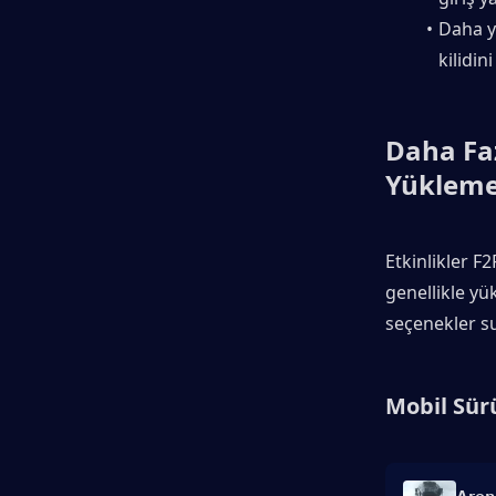
Daha yü
kilidini
Daha Faz
Yükleme
Etkinlikler F
genellikle yü
seçenekler s
Mobil Sür