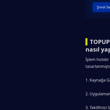
Şimdi Sa
▍
TOPUPl
nasıl yap
İşlem hızlıdı
tasarlanmıştı
1. Kaynağa Gi
2. Uygulaman
3. Teklifiniz