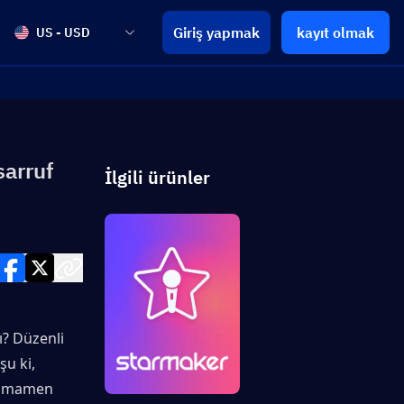
Giriş yapmak
kayıt olmak
US - USD
sarruf
İlgili ürünler
? Düzenli 
u ki, 
tamamen 