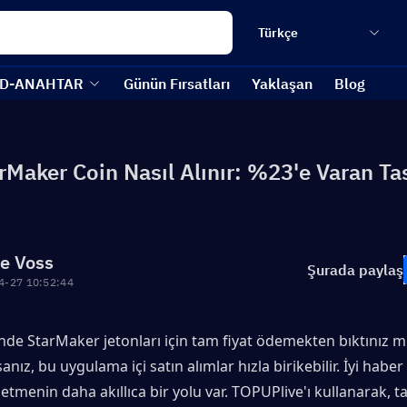
Türkçe
D-ANAHTAR
Günün Fırsatları
Yaklaşan
Blog
rMaker Coin Nasıl Alınır: %23'e Varan Ta
re Voss
Şurada paylaş
4-27 10:52:44
de StarMaker jetonları için tam fiyat ödemekten bıktınız mı
sanız, bu uygulama içi satın alımlar hızla birikebilir. İyi haber ş
etmenin daha akıllıca bir yolu var. TOPUPlive'ı kullanarak, 