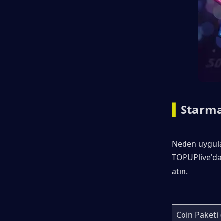
▍
Starma
Neden uygulam
TOPUPlive'dak
atın.
Coin Paketi 