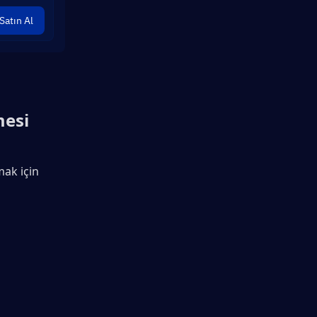
Satın Al
esi 
ak için 