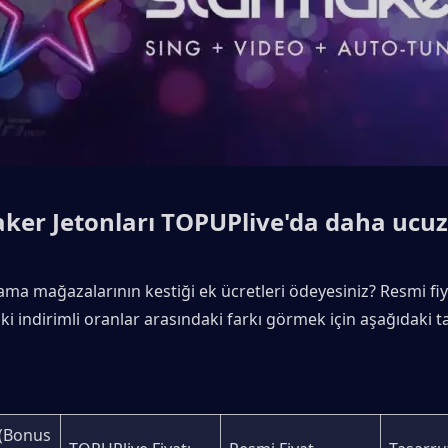
ker Jetonları TOPUPlive'da daha ucu
a mağazalarının kestiği ek ücretleri ödeyesiniz? Resmi fiyat
i indirimli oranlar arasındaki farkı görmek için aşağıdaki t
(Bonus 