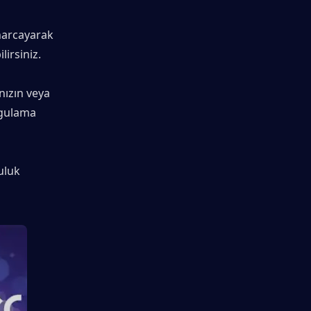
harcayarak 
lirsiniz.
ızın veya 
gulama 
uluk 