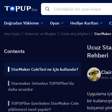
Doğrudan Yükleme
Oyun
Hediye Kartları
C
Ana Sayfa
Haberler ve Bloglar
Canlı akış bilgileri
StarMaker
Ucuz Sta
Contents
Rehberi
▍StarMaker Coin'leri ne için kullanılır?
Clai
2026-0
▍Starmaker Jetonları TOPUPlive'da
daha ucuzdur
Uygulama için
bir kullanıcıy
▍TOPUPlive üzerinden StarMaker Coin
bütçenizi yön
yüklemesi nasıl yapılır?