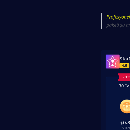
Profesyonel
paketi şu a
Star
4.5
- 1
70 Co
0.
$
$ 0.