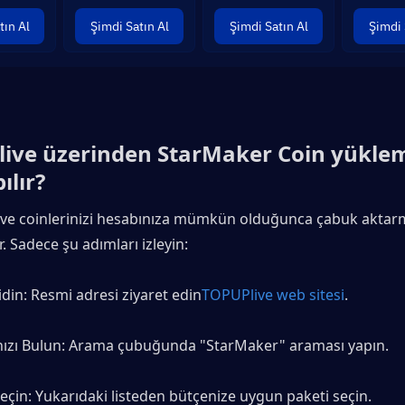
tın Al
Şimdi Satın Al
Şimdi Satın Al
Şimdi 
ive üzerinden StarMaker Coin yüklem
ılır?
r ve coinlerinizi hesabınıza mümkün olduğunca çabuk aktarm
r. Sadece şu adımları izleyin:
din: Resmi adresi ziyaret edin
TOPUPlive web sitesi
.
ızı Bulun: Arama çubuğunda "StarMaker" araması yapın.
i Seçin: Yukarıdaki listeden bütçenize uygun paketi seçin.