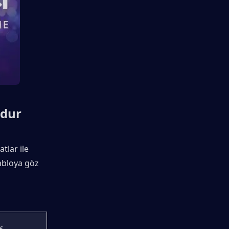
zdur
lar ile 
abloya göz 