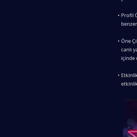
Profil 
benzers
Öne Çı
canlı 
içinde 
Etkinli
etkinli