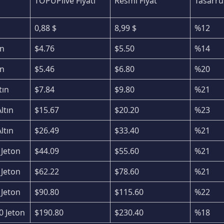
TOPUPlive Fiyatı
Resmi Fiyat
Tasarru
0,88 $
8,99 $
%12
ın
$4.76
$5.50
%14
ın
$5.46
$6.80
%20
tın
$7.84
$9.80
%21
ltın
$15.67
$20.20
%23
ltın
$26.49
$33.40
%21
 Jeton
$44.09
$55.60
%21
 Jeton
$62.22
$78.60
%21
 Jeton
$90.80
$115.60
%22
0 Jeton
$190.80
$230.40
%18