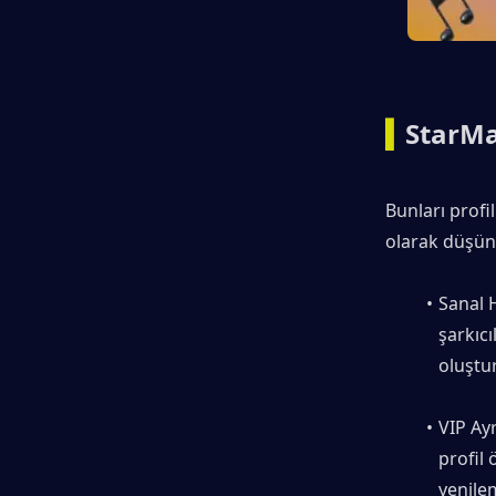
▍
StarMak
Bunları profil
olarak düşün
Sanal H
şarkıcı
oluştur
VIP Ayr
profil 
yenilem