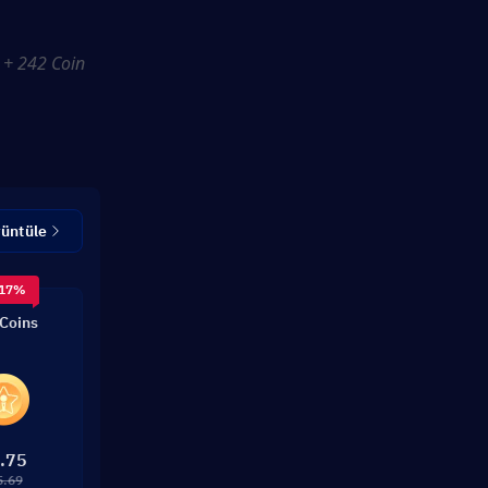
 + 242 Coin 
rüntüle
 17%
Coins
.75
5.69