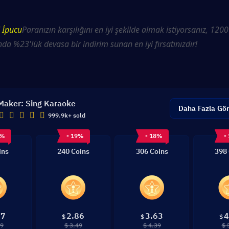
 İpucu
Paranızın karşılığını en iyi şekilde almak istiyorsanız, 1200
nda %23'lük devasa bir indirim sunan en iyi fırsatınızdır!
Maker: Sing Karaoke
Daha Fazla Gö
999.9k+ sold
3%
- 19%
- 18%
-
ins
240 Coins
306 Coins
398 
87
2.86
3.63
4
$
$
$
99
$ 3.49
$ 4.39
$ 