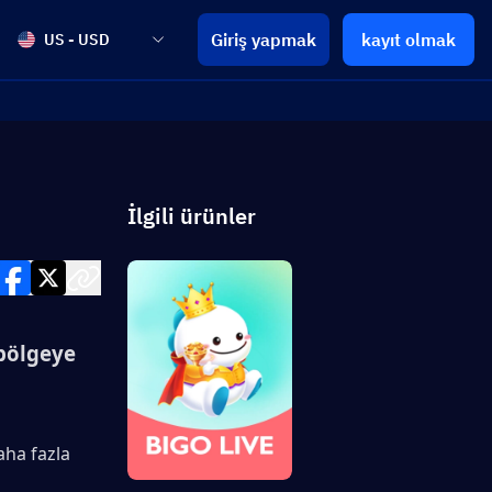
Giriş yapmak
kayıt olmak
US - USD
İlgili ürünler
ölgeye 
ha fazla 