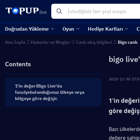
Doğrudan Yükleme
Oyun
Hediye Kartları
C
Ana Sayfa
Haberler ve Bloglar
Canlı akış bilgileri
Bigo canlı
bigo live
Contents
2023-11-30 17:5
1'in değeriBigo Live'da
fasulyebulunduğunuz ülkeye veya
bölgeye göre değişir.
1'in değeri
göre değişi
Bazı ülkelerd
değere sahip o