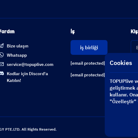
Yardım
İş
Kiş
Bize ulaşın
iş birliği
Whatsapp
Cookies
[email protected]
service@topuplive.com
Kodlar için Discord'a
[email protected]
Katılın!
TOPUPlive ve 
geliştirmek a
kullanır. On
"Özelleştir" 
Her
 PTE.LTD. All Rights Reserved.