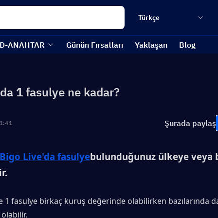
Türkçe
D-ANAHTAR
Günün Fırsatları
Yaklaşan
Blog
'da 1 fasulye ne kadar?
Şurada paylaş
1:41
Bigo Live'da fasulye
bulunduğunuz ülkeye veya b
r.
e 1 fasulye birkaç kuruş değerinde olabilirken bazılarında da
labilir.