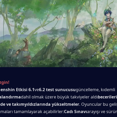
gin!
enshin Etkisi 6.1
ve
6.2 test sunucusu
güncelleme, kıdemli 
alandırma
dahil olmak üzere büyük takviyeler aldı
becerileri
de ve takımyıldızlarında yükseltmeler
. Oyuncular bu geli
şamaları tamamlayarak açabilirler:
Cadı Sınavı
arayışı ve sürüm