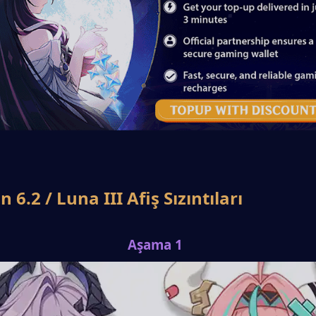
 6.2 / Luna III Afiş Sızıntıları
Aşama 1