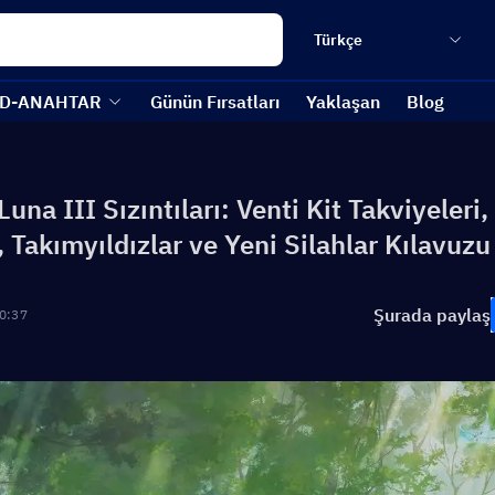
Türkçe
D-ANAHTAR
Günün Fırsatları
Yaklaşan
Blog
una III Sızıntıları: Venti Kit Takviyeleri,
, Takımyıldızlar ve Yeni Silahlar Kılavuzu
Şurada paylaş
0:37