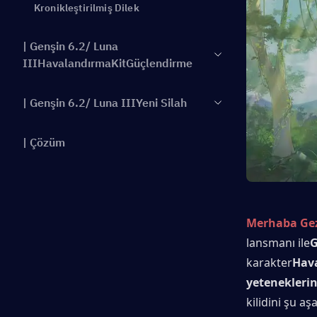
Kronikleştirilmiş Dilek
| Genşin 6.2/ Luna
IIIHavalandırmaKitGüçlendirme
| Genşin 6.2/ Luna IIIYeni Silah
| Çözüm
Merhaba Gez
lansmanı ile
G
karakter
Hav
yeteneklerin
kilidini şu a