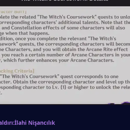
ldırı:
İlahi Nişancılık