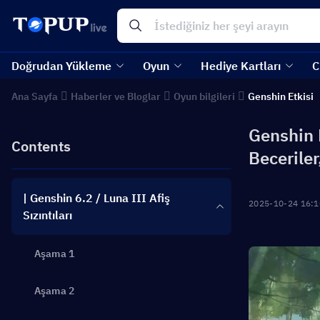
Doğrudan Yükleme
Oyun
Hediye Kartları
C
Ana Sayfa
Haberler ve Bloglar
Oyun bilgileri
Genshin Etkisi
Genshin L
Contents
Beceriler
| Genshin 6.2 / Luna III Afiş
2025-10-24 16:1
Sızıntıları
Aşama 1
Aşama 2