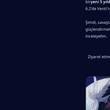
bir
yeni 5 yıld
6.2'de Venti'
Şimdi, savaşt
güçlendirmeler
inceleyelim.
Ziyaret etm