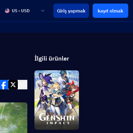
Giriş yapmak
kayıt olmak
US - USD
İlgili ürünler