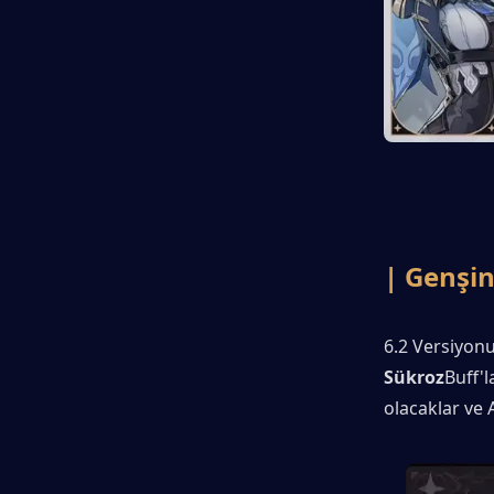
| Genşin
6.2 Versiyon
Sükroz
Buff'l
olacaklar ve 