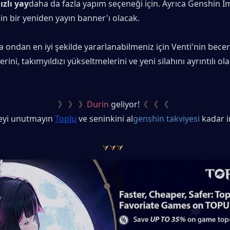
ızlı yay
daha da fazla yapım seçeneği için. Ayrıca Genshin I
nin bir yeniden yayın banner'ı olacak.
a ondan en iyi şekilde yararlanabilmeniz için Venti'nin beceri
ini, takımyıldızı yükseltmelerini ve yeni silahını ayrıntılı ola
》 》 》
Durin
 geliyor!
《 《 《
eyi unutmayın
Toplu
ve seninkini al
genshin takviyesi
 kadar 
⮛⮛⮛