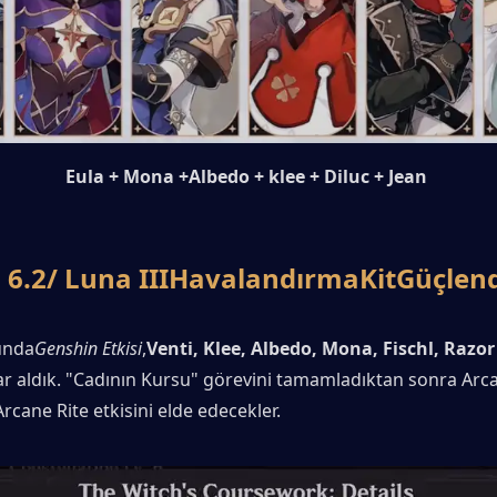
 Eula + Mona +Albedo + klee + Diluc + Jean
 6.2
/ Luna III
Havalandırma
Kit
Güçlen
unda
Genshin Etkisi
,
Venti, Klee, Albedo, Mona, Fischl, Razor 
ar aldık. "Cadının Kursu" görevini tamamladıktan sonra Arca
Arcane Rite etkisini elde edecekler.