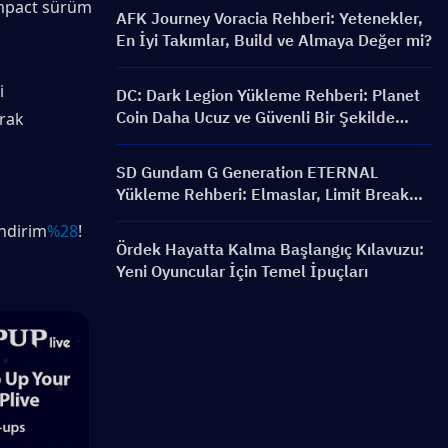
mpact sürüm 
AFK Journey Voracia Rehberi: Yetenekler,
En İyi Takımlar, Build ve Almaya Değer mi?
 
DC: Dark Legion Yükleme Rehberi: Planet
Coin Daha Ucuz ve Güvenli Bir Şekilde
rak 
Nasıl Satın Alınır?
SD Gundam G Generation ETERNAL
Yükleme Rehberi: Elmaslar, Limit Break
Paketleri, Fiyatlar ve Yükleme Yöntemleri
indirim
%28
!
Ördek Hayatta Kalma Başlangıç Kılavuzu:
Yeni Oyuncular İçin Temel İpuçları