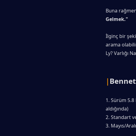
Buna rağmen
Gelmek."
İlginç bir şek
arama olabili
Ly? Varlığı Na
|
Bennett
1. Sürüm 5.8 
aldığında)
2. Standart ve
3. Mayıs/Aral