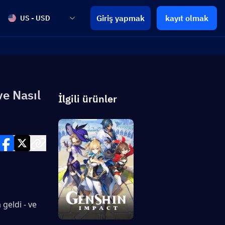
Giriş yapmak
kayıt olmak
US - USD
ve Nasıl
İlgili ürünler
geldi - ve