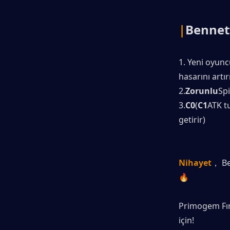
|
Bennet
1. Yeni oyuncu
hasarını artır
2.
Zorunlu
Spi
3.
C0
(
C1
ATK t
getirir)
Nihayet
， Be
🔥
Primogem Fırs
için!