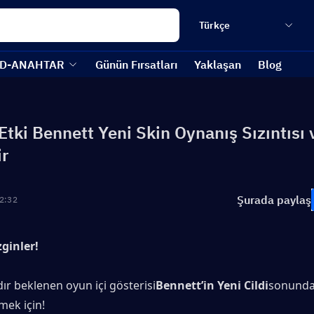
Türkçe
D-ANAHTAR
Günün Fırsatları
Yaklaşan
Blog
tki Bennett Yeni Skin Oynanış Sızıntısı 
ir
Şurada paylaş
2:32
ginler!
r beklenen oyun içi gösterisi
Bennett’in Yeni Cildi
sonunda 
mek için!