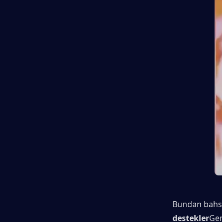
Bundan bahse
destekler
Gen