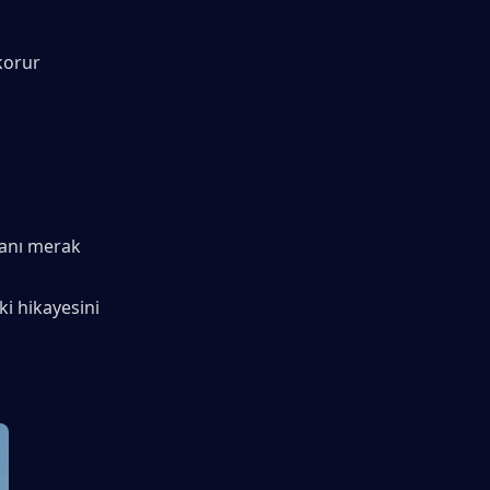
korur
lanı merak 
 hikayesini 