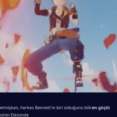
tmişken, herkes Bennett'in biri olduğunu bilir
en güçlü 
shin Etkisinde