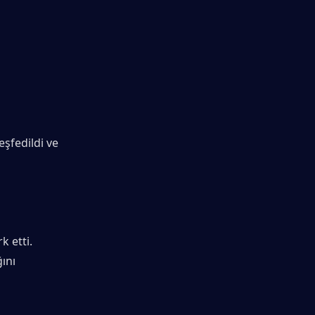
şfedildi ve 
k etti.
ını 