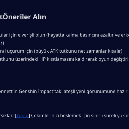
t
Öneriler Alın
lar için elverişli olun (hayatta kalma basıncını azaltır ve er
ır)
ral uçurum için (büyük ATK tutkunu net zamanlar kısalır)
utkunu üzerindeki HP kısıtlamasını kaldırarak oyun değiştiric
nnett’in Genshin Impact'taki ateşli yeni görünümüne hazır 
ıklar: [
Toplu
] Çekimlerinizi beslemek için sınırlı süreli yük in