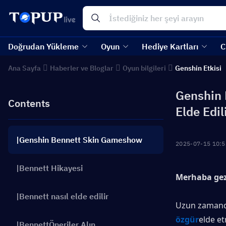
Doğrudan Yükleme
Oyun
Hediye Kartları
C
Ana Sayfa
Haberler ve Bloglar
Oyun bilgileri
Genshin Etkisi
Genshin E
Contents
Elde Edil
|Genshin Bennett Skin Gameshow
2025-07-15 10:5
|Bennett Hikayesi
Merhaba gez
|Bennett nasıl elde edilir
Uzun zamandı
özgür
elde et
|BennettÖneriler Alın