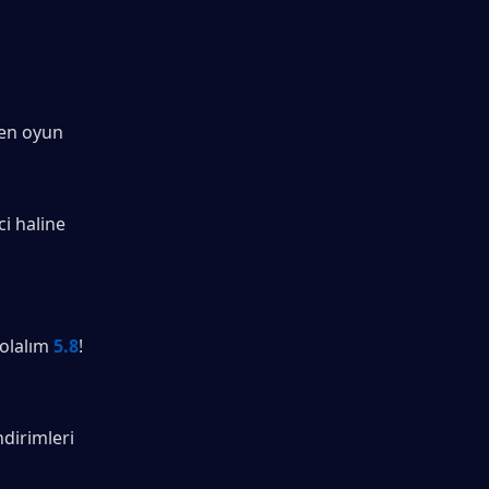
ken oyun 
i haline 
olalım
5.8
! 
dirimleri 