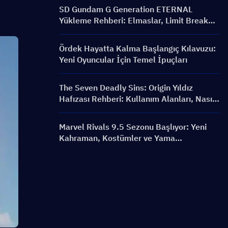
SD Gundam G Generation ETERNAL
Yükleme Rehberi: Elmaslar, Limit Break
Paketleri, Fiyatlar ve Yükleme Yöntemleri
Ördek Hayatta Kalma Başlangıç Kılavuzu:
Yeni Oyuncular İçin Temel İpuçları
The Seven Deadly Sins: Origin Yıldız
Hafızası Rehberi: Kullanım Alanları, Nasıl
Alınır ve En İyi Harcama İpuçları
Marvel Rivals 9.5 Sezonu Başlıyor: Yeni
Kahraman, Kostümler ve Yama
Değişiklikleri