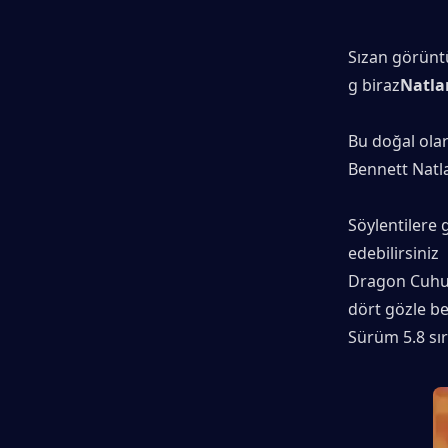
Sızan görüntü
g biraz
Natla
Bu doğal olar
Bennett Natl
Söylentilere 
edebilirsiniz
Dragon Cuhull
dört gözle b
Sürüm 5.8 sı