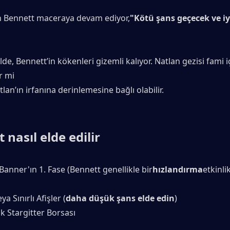
 Bennett maceraya devam ediyor,
"Kötü şans geçecek ve iy
ilde, Bennett’in kökenleri gizemli kalıyor. Natlan gezisi fami iç
r mi
tlan’ın irfanına derinlemesine bağlı olabilir.
 nasıl elde edilir
Banner'ın 1. Fase (Bennett genellikle bir
hızlandırma
etkinli
ya Sınırlı Afişler (
daha düşük şans elde edin
)
ık Stargitter Borsası