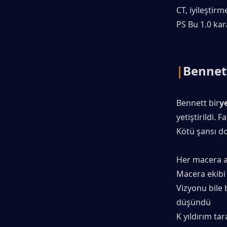
CT, iyileştirm
PS Bu 1.0 kar
|
Bennet
Bennett bir
y
yetiştirildi. F
Kötü şansı d
Her macera ak
Macera ekibi ü
Vizyonu bile b
düşündü
K yıldırım ta