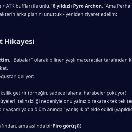
e + ATK buffları ile ünlü,
"6 yıldızlı Pyro Archon."
Ama Perha
akterin arka planını unuttuk - yeniden ziyaret edelim:
t Hikayesi
etim
, "Babalar" olarak bilinen yaşlı maceracılar tarafından ke
akat,
oğuştan geliyor:
silik getirir (örneğin, sadece lahana, harabeler çöküyor).
yeleri, talihsizliği nedeniyle onu yalnız bırakarak tek tek ter
ir yaşam ya da ölüm anında "yanlışlıkla" elde edildi (yapıldığ
rafından, ama aslında bir
Piro görüşü
).