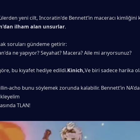
lerden yeni cilt, Incoratin'de Bennett’in maceracı kimliğini 
n'dan ilham alan unsurlar
.
ak soruları gündeme getirir:
an'da ne yapıyor? Seyahat? Macera? Aile mi arıyorsunuz?
göre, bu kıyafet hediye edildi.
Kinich,
Ve biri sadece harika o
in-acho bunu söylemek zorunda kalabilir. Bennett’in NA'daki
ekleyelim
rasında TLAN!