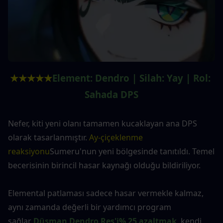
★★★★★
Element: Dendro | Silah: Yay | Rol: 
Sahada DPS
Nefer, kiti yeni olanı tamamen kucaklayan ana DPS 
olarak tasarlanmıştır. 
Ay-çiçeklenme 
reaksiyonu
Sumeru'nun yeni bölgesinde tanıtıldı. Temel 
becerisinin birincil hasar kaynağı olduğu bildiriliyor.
Elemental patlaması sadece hasar vermekle kalmaz, 
aynı zamanda değerli bir yardımcı program 
sağlar 
Düşman Dendro Res'i% 25 azaltmak
, kendi 