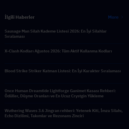
İlgili Haberler
More
Sausage Man Silah Kademe Listesi 2026: En İyi Silahlar
Sıralaması
X-Clash Kodları Ağustos 2026: Tüm Aktif Kullanma Kodları
Blood Strike Striker Katman Listesi: En İyi Karakter Sıralaması
Once Human Dreamtide Lightforge Ganimet Kasası Rehberi:
Ödüller, Düşme Oranları ve En Ucuz Crystgin Yükleme
Wuthering Waves 3.6 Jingran rehberi: Yetenek Kiti, İmza Silahı,
Echo Dizilimi, Takımlar ve Rezonans Zinciri