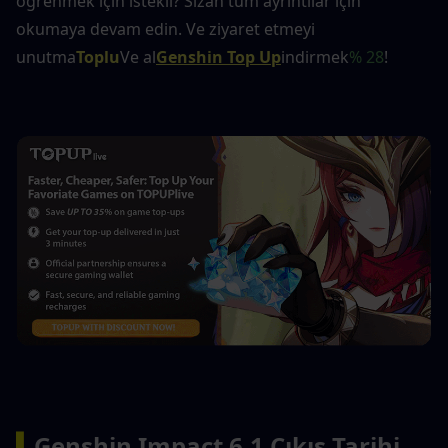
öğrenmek için istekli? Sızan tüm ayrıntılar için 
okumaya devam edin. Ve ziyaret etmeyi 
unutma
Toplu
Ve al
Genshin Top Up
indirmek
% 28
!
▍
Genshin Impact 6.1 Çıkış Tarihi