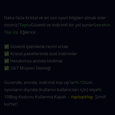
Daha fazla kristal ve en son oyun bilgileri almak ister 
misiniz?
Toplu
Güvenli ve indirimli bir yol sunar
Genshin 
Top Up
. Eğlence:
✅ Güvenli işlemlerle resmi ortak
✅ Kristal paketlerinde özel indirimler
✅ Hesabınıza anında teslimat
✅ 24/7 Müşteri Desteği
Güvende, anında, indirimli top-up'lar
% 12
tüm 
oyunların dışında (kullanıcı kullanıcıları için) veya
% 
10
Blog Kodunu Kullanma Kapalı ：
toplupblog
. Şimdi 
kurtar!