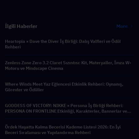
İlgili Haberler
More
Heartopia × Dave the Diver İş Birliği: Dalış Valfleri ve Ödül
Rehberi
Zenless Zone Zero 3.2 Claret Sızıntısı: Kit, Materyaller, İmza W-
Motoru ve Mindscape Cinema
Where Winds Meet Yaz Eğlencesi Etkinlik Rehberi: Oynanış,
Görevler ve Ödüller
GODDESS OF VICTORY: NIKKE × Persona İş Birliği Rehberi:
PERSONA ON FRONTLINE Etkinliği, Karakterler, Bannerlar ve
Ödüller
Ördek Hayatta Kalma Becerisi Kademe Listesi 2026: En İyi
Beceri Sıralaması ve Yapılandırma Rehberi