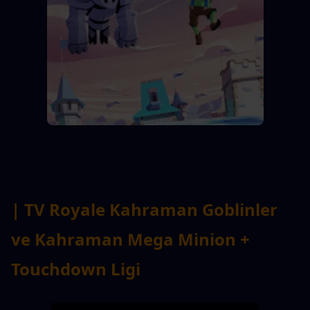
| TV Royale Kahraman Goblinler 
ve Kahraman Mega Minion + 
Touchdown Ligi