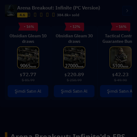
Arena Breakout: Infinite (PC Version)
4.6
384.8k+ sold
- 16%
- 12%
- 16%
Obsidian Gleam 10
Obsidian Gleam 30
Tactical Control
draws
draws
Guarantee Bundl
72.77
220.89
42.23
$
$
$
$ 85.99
$ 250.99
$ 49.90
Şimdi Satın Al
Şimdi Satın Al
Şimdi Satın Al
▍
Arena Breakout: Infinite'da FPS 