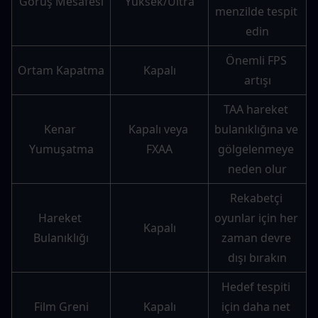
Görüş Mesafesi
Yüksek/Ultra
menzilde tespit 
edin
Önemli FPS 
Ortam Kapatma
Kapalı
artışı
TAA hareket 
Kenar 
Kapalı veya 
bulanıklığına ve 
Yumuşatma
FXAA
gölgelenmeye 
neden olur
Rekabetçi 
Hareket 
oyunlar için her 
Kapalı
Bulanıklığı
zaman devre 
dışı bırakın
Hedef tespiti 
Film Greni
Kapalı
için daha net 