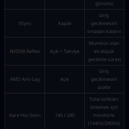
görüntü
Giriş 
VSync
Kapalı
gecikmesini 
ortadan kaldırır
Mümkün olan 
NVIDIA Reflex
Açık + Takviye
en düşük 
gecikme süresi
Giriş 
AMD Anti-Lag
Açık
gecikmesini 
azaltır
Tutarsızlıkları 
önlemek için 
Kare Hızı Sınırı
140 / 240
monitörle 
(144Hz/240Hz) 