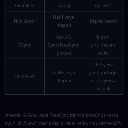
Bulanıklığı
bağlı)
hareket
Hafif veya 
Film Greni
Kişisel tercih
Kapalı
Açık (G-
Ekran 
VSync
Sync/FreeSync 
yırtılmasını 
yoksa)
önler
GPU yerel 
Kalite veya 
çözünürlüğü 
DLSS/FSR
Kapalı
kaldırıyorsa 
Kapalı
Önemli: G-Sync veya FreeSync bir monitörünüz varsa, 
oyun içi VSync'i devre dışı bırakın ve bunun yerine GPU 