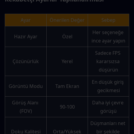
Ayar
Önerilen Değer
Sebep
Her seçeneğe 
Hazır Ayar
Özel
ince ayar yapın
Sadece FPS 
Çözünürlük
Yerel
kararsızsa 
düşürün
En düşük giriş 
Görüntü Modu
Tam Ekran
gecikmesi
Görüş Alanı 
Daha iyi çevre 
90-100
(FOV)
görüşü
Düşmanları net 
Doku Kalitesi
Orta/Yüksek
bir şekilde 