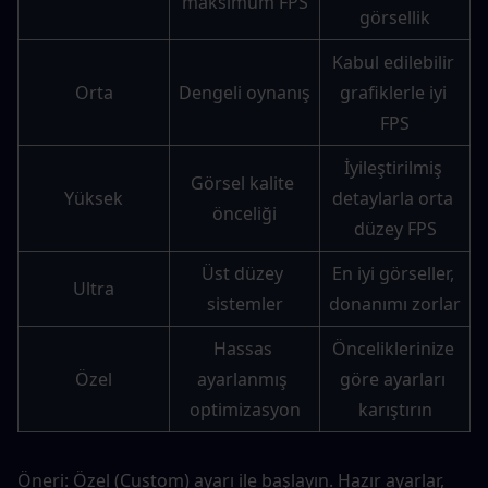
maksimum FPS
görsellik
Kabul edilebilir 
Orta
Dengeli oynanış
grafiklerle iyi 
FPS
İyileştirilmiş 
Görsel kalite 
Yüksek
detaylarla orta 
önceliği
düzey FPS
Üst düzey 
En iyi görseller, 
Ultra
sistemler
donanımı zorlar
Hassas 
Önceliklerinize 
Özel
ayarlanmış 
göre ayarları 
optimizasyon
karıştırın
Öneri: Özel (Custom) ayarı ile başlayın. Hazır ayarlar, 