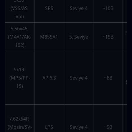
9x39 
Se
(VSS/AS 
SP5
Seviye 4
~10B
Val)
5.56x45 
Pah
(M4A1/AK-
M855A1
5. Seviye
~15B
102)
ma
9x19 
(MP5/PP-
AP 6.3
Seviye 4
~6B
(SM
19)
e
7.62x54R 
(Mosin/SV-
LPS
Seviye 4
~5B
k