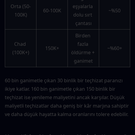
Orta (50-
eşyalarla 
60-100K
~%50
100K)
dolu sırt 
çantası
Birden 
Chad 
fazla 
150K+
~%60+
(100K+)
öldürme + 
ganimet
60 bin ganimetle çıkan 30 binlik bir teçhizat paranızı 
ikiye katlar. 160 bin ganimetle çıkan 150 binlik bir 
teçhizat ise yenileme maliyetini ancak karşılar. Düşük 
maliyetli teçhizatlar daha geniş bir kâr marjına sahiptir 
ve daha düşük hayatta kalma oranlarını tolere edebilir.