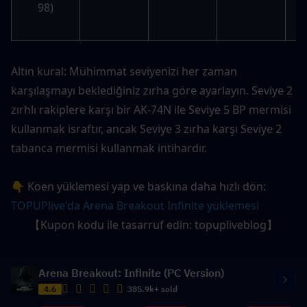
98)
n
m
Altın kural: Mühimmat seviyenizi her zaman 
karşılaşmayı beklediğiniz zırha göre ayarlayın. Seviye 2 
zırhlı rakiplere karşı bir AK-74N ile Seviye 5 BP mermisi 
kullanmak israftır, ancak Seviye 3 zırha karşı Seviye 2 
tabanca mermisi kullanmak intihardır.
👇 Koen yüklemesi yap ve baskına daha hızlı dön: 
TOPUPlive'da Arena Breakout Infinite yüklemesi
【Kupon kodu ile tasarruf edin: topupliveblog】
Arena Breakout: Infinite (PC Version)
4.6
385.9k+ sold