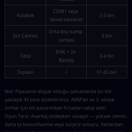
COM1 veya 
Kulaklık
2-3 bin
temel taktiksel
Orta boy kamp 
Sırt Çantası
3 bin
çantası
IFAK + 2x 
Tıbbi
3-4 bin
Bandaj
Toplam
/
51-65 bin
Not: Piyasanın düşük olduğu zamanlarda bu kiti 
yaklaşık 45 bine dizebilirsiniz. AKM'ler ve 3. seviye 
zırhlar için bit pazarındaki fırsatları takip edin.
Oyun Tarzı: Avantaj sizdeyken savaşın — yüksek zemin, 
daha iyi konumlanma veya sürpriz unsuru. Yanlardan 