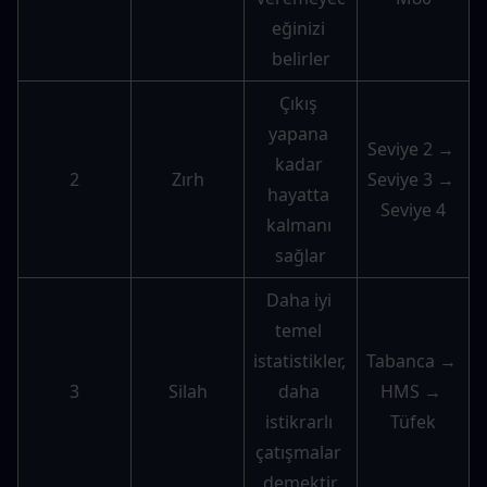
eğinizi 
belirler
Çıkış 
yapana 
Seviye 2 → 
kadar 
2
Zırh
Seviye 3 → 
hayatta 
Seviye 4
kalmanı 
sağlar
Daha iyi 
temel 
istatistikler, 
Tabanca → 
3
Silah
daha 
HMS → 
istikrarlı 
Tüfek
çatışmalar 
demektir