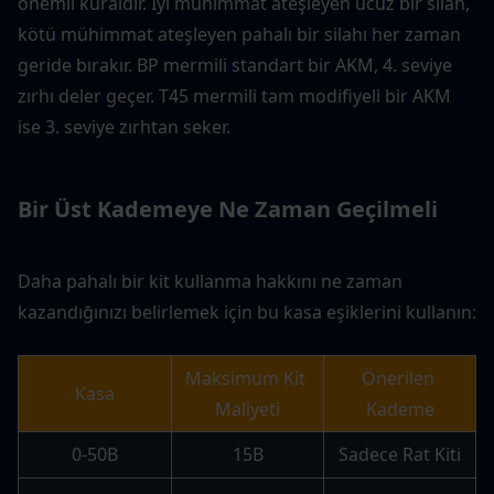
önemli kuraldır. İyi mühimmat ateşleyen ucuz bir silah, 
kötü mühimmat ateşleyen pahalı bir silahı her zaman 
geride bırakır. BP mermili standart bir AKM, 4. seviye 
zırhı deler geçer. T45 mermili tam modifiyeli bir AKM 
ise 3. seviye zırhtan seker.
Bir Üst Kademeye Ne Zaman Geçilmeli
Daha pahalı bir kit kullanma hakkını ne zaman 
kazandığınızı belirlemek için bu kasa eşiklerini kullanın:
Maksimum Kit 
Önerilen 
Kasa
Maliyeti
Kademe
0-50B
15B
Sadece Rat Kiti