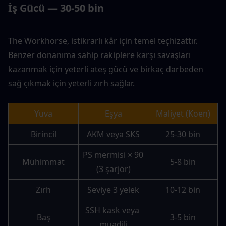
İş Gücü — 30-50 bin
The Workhorse, istikrarlı kâr için temel teçhizattır. 
Benzer donanıma sahip rakiplere karşı savaşları 
kazanmak için yeterli ateş gücü ve birkaç darbeden 
sağ çıkmak için yeterli zırh sağlar.
Yuva
Eşya
Maliyet (Koen)
Birincil
AKM veya SKS
25-30 bin
PS mermisi × 90 
Mühimmat
5-8 bin
(3 şarjör)
Zırh
Seviye 3 yelek
10-12 bin
SSH kask veya 
Baş
3-5 bin
muadili