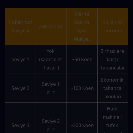
Mermi 
Mühimmat 
Başına 
Kullanım 
Zırh Delme
Seviyesi
Tipik 
Durumu
Maliyet
Yok 
Zırhsızlara 
Seviye 1
(sadece et 
~50 Koen
karşı 
hasarı)
tabancalar
Ekonomik 
Seviye 1 
Seviye 2
~100 Koen
tabanca 
zırh
akınları
Hafif 
makineli 
Seviye 2 
Seviye 3
~200 Koen
tüfek 
zırh