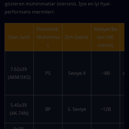
gösteren mühimmatlar istersiniz. İşte en iyi fiyat-
performans mermileri:
Ekonomik 
Maliyet/Ba
Silah Sınıfı
Mühimma
Zırh Delme
skın (90 
t
mermi)
7.62x39 
PS
Seviye 4
~8B
do
(AKM/SKS)
s
5.45x39 
BP
5. Seviye
~12B
Se
(AK-74N)