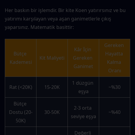
Her baskın bir işlemdir. Bir kite Koen yatırırsınız ve bu 
yatırımı karşılayan veya aşan ganimetlerle çıkış 
yaparsınız. Matematik basittir:
Gereken 
Kâr İçin 
Bütçe 
Hayatta 
Kit Maliyeti
Gereken 
Kademesi
Kalma 
Ganimet
Oranı
1 düzgün 
Rat (<20K)
15-20K
~%30
eşya
Bütçe 
2-3 orta 
Dostu (20-
30-50K
~%40
seviye eşya
50K)
Değerli 