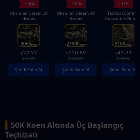
- 16%
- 12%
- 16%
Obsidian Gleam 10
Obsidian Gleam 30
Tactical Control
draws
draws
Guarantee Bundl
72.77
220.89
42.23
$
$
$
$ 85.99
$ 250.99
$ 49.90
Şimdi Satın Al
Şimdi Satın Al
Şimdi Satın Al
▍
50K Koen Altında Üç Başlangıç 
Teçhizatı