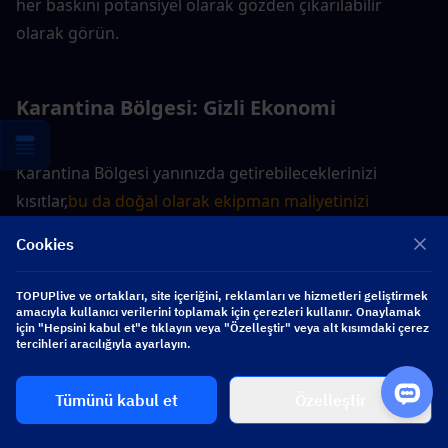
her baskını potansiyel olarak gözden çıkarılabilir 
olarak görün.
Karantina Bölgesi: Gizli Ekonomi
Karantina Bölgesi yanınızda getirebileceklerinizi 
kısıtlar,
bu da doğal olarak ekipman maliyetinizi 
sınırlar.
Bunu kendi avantajınıza kullanın. Ses altı 
Cookies
mühimmatlı susturuculu bir tabanca, minimum zırh ve 
orta boy bir sırt çantası en uygun teçhizattır. Amacınız 
TOPUPlive ve ortakları, site içeriğini, reklamları ve hizmetleri geliştirmek
sessizce yağmalamak ve tahliye olmaktır.
Arena 
amacıyla kullanıcı verilerini toplamak için çerezleri kullanır. Onaylamak
için "Hepsini kabul et"e tıklayın veya "Özelleştir" veya alt kısımdaki çerez
Breakout Infinite topluluk araçları
Lockdown 
tercihleri aracılığıyla ayarlayın.
kurallarına uygun yapılar planlamanıza yardımcı 
olabilir.
Tümünü kabul et
Özelleştir