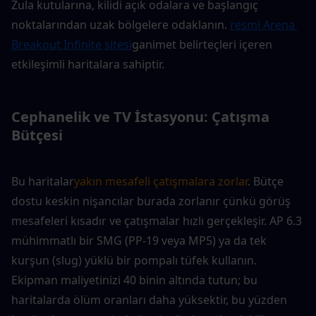
Zula kutularına, kilidi açık odalara ve başlangıç 
noktalarından uzak bölgelere odaklanın. 
resmi Arena 
Breakout Infinite sitesi
ganimet belirteçleri içeren 
etkileşimli haritalara sahiptir.
Cephanelik ve TV İstasyonu: Çatışma 
Bütçesi
Bu haritalar
yakın mesafeli çatışmalara zorlar
. Bütçe 
dostu keskin nişancılar burada zorlanır çünkü görüş 
mesafeleri kısadır ve çatışmalar hızlı gerçekleşir. AP 6.3 
mühimmatlı bir SMG (PP-19 veya MP5) ya da tek 
kurşun (slug) yüklü bir pompalı tüfek kullanın. 
Ekipman maliyetinizi 40 binin altında tutun; bu 
haritalarda ölüm oranları daha yüksektir, bu yüzden 