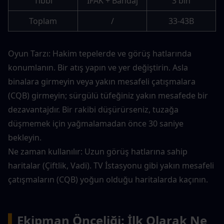
Tıbbi
IFAK + Bandaj
3 bin
Toplam
/
33-43B
Oyun Tarzı: Hakim tepelerde ve görüş hatlarında 
konumlanın. Bir atış yapın ve yer değiştirin. Asla 
binalara girmeyin veya yakın mesafeli çatışmalara 
(CQB) girmeyin; sürgülü tüfeğiniz yakın mesafede bir 
dezavantajdır. Bir rakibi düşürürseniz, tuzağa 
düşmemek için yağmalamadan önce 30 saniye 
bekleyin.
Ne zaman kullanılır: Uzun görüş hatlarına sahip 
haritalar (Çiftlik, Vadi). TV İstasyonu gibi yakın mesafeli 
çatışmaların (CQB) yoğun olduğu haritalarda kaçının.
▍
Ekipman Önceliği: İlk Olarak Ne 