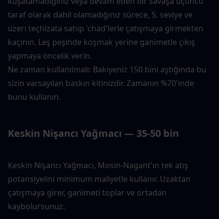
kuşatamadığınız veya devam eden bir savaşa üçüncü 
taraf olarak dahil olamadığınız sürece, 5. seviye ve 
üzeri teçhizata sahip 'chad'lerle çatışmaya girmekten 
kaçının. Leş peşinde koşmak yerine ganimetle çıkış 
yapmaya öncelik verin.
Ne zaman kullanılmalı: Bakiyeniz 150 bini aştığında bu 
sizin varsayılan baskın kitinizdir. Zamanın %70'inde 
bunu kullanın.
Keskin Nişancı Yağmacı — 35-50 bin
Keskin Nişancı Yağmacı, Mosin-Nagant'ın tek atış 
potansiyelini minimum maliyetle kullanır. Uzaktan 
çatışmaya girer, ganimeti toplar ve ortadan 
kaybolursunuz.