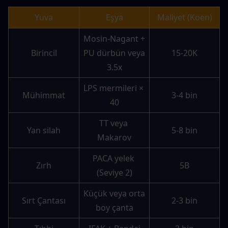
Yuva
Eşya
Maliyet (Koen)
Mosin-Nagant + 
Birincil
PU dürbün veya 
15-20K
3.5x
LPS mermileri × 
Mühimmat
3-4 bin
40
TT veya 
Yan silah
5-8 bin
Makarov
PACA yelek 
Zırh
5B
(Seviye 2)
Küçük veya orta 
Sırt Çantası
2-3 bin
boy çanta