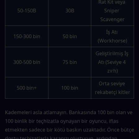
Rat Kit veya 
50-150B
30B
Sniper 
Scavenger
İş Atı 
150-300 bin
50 bin
(Workhorse)
Geliştirilmiş İş 
300-500 bin
75 bin
Atı (Seviye 4 
zırh)
Orta seviye 
500 bin+
100 bin
rekabetçi kitler
Kademeleri asla atlamayın. Bankasında 100 bin olan ve 
100 binlik bir teçhizatla oynayan bir oyuncu, iflas 
etmekten sadece bir kötü baskın uzaktadır. Önce bütçe 
dostu teçhizatlarla kasanızı oluşturun, ardından 