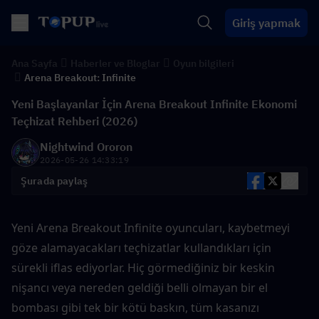
Giriş yapmak
Ana Sayfa
Haberler ve Bloglar
Oyun bilgileri
Arena Breakout: Infinite
Yeni Başlayanlar İçin Arena Breakout Infinite Ekonomi
Teçhizat Rehberi (2026)
Nightwind Ororon
2026-05-26 14:33:19
Şurada paylaş
Yeni Arena Breakout Infinite oyuncuları, kaybetmeyi 
göze alamayacakları teçhizatlar kullandıkları için 
sürekli iflas ediyorlar. Hiç görmediğiniz bir keskin 
nişancı veya nereden geldiği belli olmayan bir el 
bombası gibi tek bir kötü baskın, tüm kasanızı 