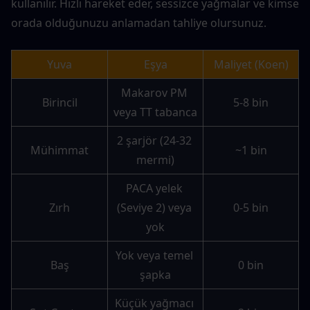
kullanılır. Hızlı hareket eder, sessizce yağmalar ve kimse 
orada olduğunuzu anlamadan tahliye olursunuz.
Yuva
Eşya
Maliyet (Koen)
Makarov PM 
Birincil
5-8 bin
veya TT tabanca
2 şarjör (24-32 
Mühimmat
~1 bin
mermi)
PACA yelek 
Zırh
(Seviye 2) veya 
0-5 bin
yok
Yok veya temel 
Baş
0 bin
şapka
Küçük yağmacı 