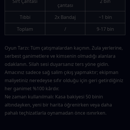
Sırt Çantası
2 bin
çantası
Tıbbi
2x Bandaj
~1 bin
Toplam
/
9-17 bin
Oyun Tarzı: Tüm çatışmalardan kaçının. Zula yerlerine, 
serbest ganimetlere ve kimsenin olmadığı alanlara 
odaklanın. Silah sesi duyarsanız ters yöne gidin. 
Amacınız sadece sağ salim çıkış yapmaktır; ekipman 
maliyetiniz neredeyse sıfır olduğu için geri getirdiğiniz 
her ganimet %100 kârdır.
Ne zaman kullanılmalı: Kasa bakiyesi 50 binin 
altındayken, yeni bir harita öğrenirken veya daha 
pahalı teçhizatlarla oynamadan önce ısınırken.