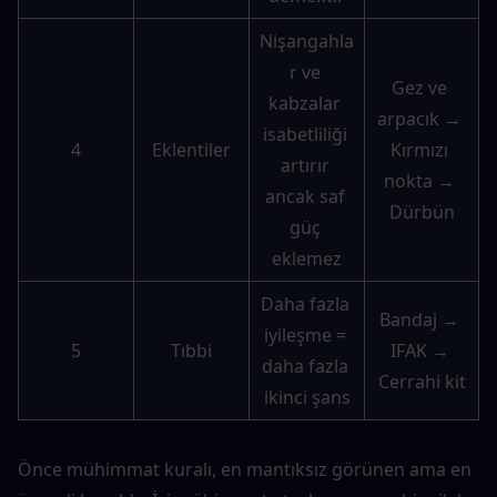
Nişangahla
r ve 
Gez ve 
kabzalar 
arpacık → 
isabetliliği 
4
Eklentiler
Kırmızı 
artırır 
nokta → 
ancak saf 
Dürbün
güç 
eklemez
Daha fazla 
Bandaj → 
iyileşme = 
5
Tıbbi
IFAK → 
daha fazla 
Cerrahi kit
ikinci şans
Önce mühimmat kuralı, en mantıksız görünen ama en 