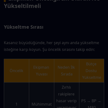
Yükseltilmeli
Yükseltme Sırası
Kasanız büyüdüğünde, her şeyi aynı anda yükseltme 
isteğine karşı koyun. Şu öncelik sırasını takip edin:
Bütçe 
Ekipman 
Neden İlk 
Öncelik
Dostu 
Yuvası
Sırada
Yükseltme
Zırhlı 
rakiplere 
hasar verip 
PS → BP → 
1
Mühimmat
veremeyec
M80