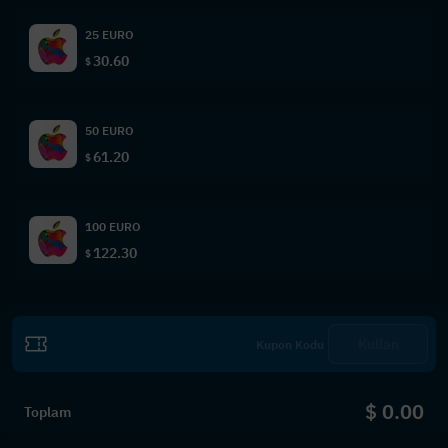
25 EURO
30.60
$
50 EURO
61.20
$
100 EURO
122.30
$
Kullan
$ 0.00
Toplam