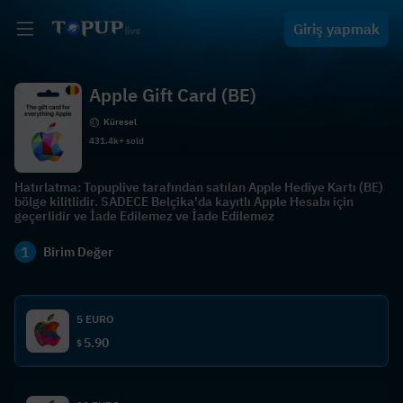
Giriş yapmak
Apple Gift Card (BE)
Küresel
431.4k+ sold
Hatırlatma: Topuplive tarafından satılan Apple Hediye Kartı (BE)
bölge kilitlidir. SADECE Belçika'da kayıtlı Apple Hesabı için
geçerlidir ve İade Edilemez ve İade Edilemez
1
Birim Değer
5 EURO
5.90
$