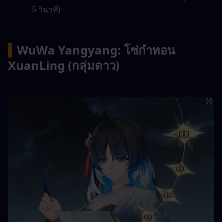
5 วินาที)
▍
WuWa Yangyang: โซ่กำทอน 
XuanLing (กลุ่มดาว)