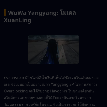
▍
WuWa Yangyang: โมเดล 
XuanLing
ประการแรก มีไฮไลท์สีน้ำเงินที่เห็นได้ชัดเจนในเส้นผมของ
เธอ ซึ่งบ่งบอกเป็นอย่างยิ่งว่า Yangyang SP ได้ผ่านสภาวะ 
Overclocking จนได้รับธาตุ Havoc มา ในขณะเดียวกัน 
สไตล์การแต่งกายของเธอก็ได้รับแรงบันดาลใจมาจาก
วัฒนธรรมราชวงศ์จีนโบราณ ซึ่งเป็นการบอกใบ้ถึงความ