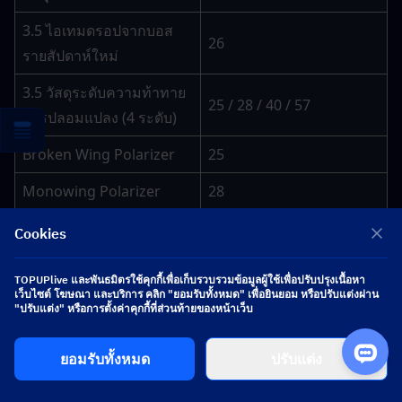
3.5 ไอเทมดรอปจากบอส
26
รายสัปดาห์ใหม่
3.5 วัสดุระดับความท้าทาย
25 / 28 / 40 / 57
การปลอมแปลง (4 ระดับ)
Broken Wing Polarizer
25
Monowing Polarizer
28
Polywing Polarizer
55
Cookies
Layered Wing Polarizer
67
TOPUPlive และพันธมิตรใช้คุกกี้เพื่อเก็บรวบรวมข้อมูลผู้ใช้เพื่อปรับปรุงเนื้อหา
เว็บไซต์ โฆษณา และบริการ คลิก "ยอมรับทั้งหมด" เพื่อยินยอม หรือปรับแต่งผ่าน
เครดิตเชลล์
2,030,000
"ปรับแต่ง" หรือการตั้งค่าคุกกี้ที่ส่วนท้ายของหน้าเว็บ
ยอมรับทั้งหมด
ปรับแต่ง
วัสดุบอสรายสัปดาห์สามารถรับได้เพียงสัปดาห์ละครั้งจาก
ความท้าทายรายสัปดาห์ใหม่ของ Mengzhou ดังนั้นควรเริ่ม