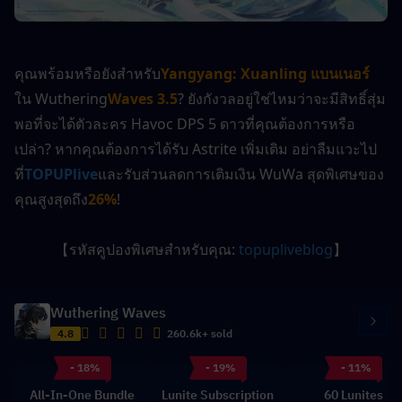
คุณพร้อมหรือยังสำหรับ
Yangyang: Xuanling
แบนเนอร์
ใน Wuthering
Waves 3.5
? ยังกังวลอยู่ใช่ไหมว่าจะมีสิทธิ์สุ่ม
พอที่จะได้ตัวละคร Havoc DPS 5 ดาวที่คุณต้องการหรือ
เปล่า? หากคุณต้องการได้รับ Astrite เพิ่มเติม อย่าลืมแวะไป
ที่
TOPUPlive
และรับส่วนลดการเติมเงิน WuWa สุดพิเศษของ
คุณสูงสุดถึง
26%
!
【รหัสคูปองพิเศษสำหรับคุณ: 
topupliveblog
】
Wuthering Waves
4.8
260.6k+ sold
- 18%
- 19%
- 11%
All-In-One Bundle
Lunite Subscription
60 Lunites