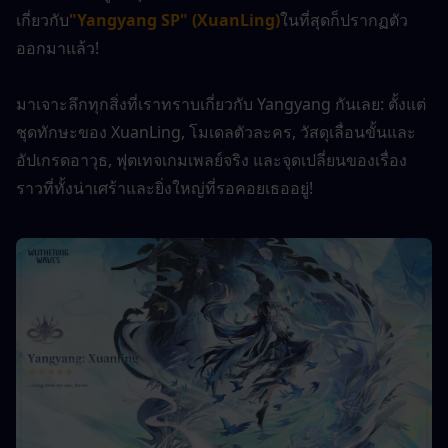
เกี่ยวกับ
"Yangyang SP" (XuanLing)
ในที่สุดก็ปรากฏตัว
ออกมาแล้ว!
มาเจาะลึกทุกสิ่งที่เราทราบเกี่ยวกับ Yangyang กันเลย: ตั้งแต่
ชุดทักษะของ XuanLing, โมเดลตัวละคร, วัสดุเลื่อนขั้นและ
อัปเกรดอาวุธ, ฟุตเทจเกมเพลย์จริง และจุดเปลี่ยนของเรื่อง
ราวที่ทั้งน่าเศร้าและยิ่งใหญ่ที่รอคอยเธออยู่!